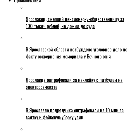
Происшествия
Ярославец, сжегший пенсионерку-общественницу за
100 тысяч рублей, не дожил до суда
В Ярославской области возбуждено уголовное дело по
факту осквернения мемориала у Вечного огня
Ярославца оштрафовали за наклейку с питбулем на
электросамокате
В Ярославле подрядчика оштрафовали на 10 млн за
взятку и фейковую уборку улиц