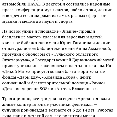
автомобили HAVAL. В лектории состоялись народные
пресс-конференции музыкантов, паблик-токи, лекции
и встречи со спикерами из самых разных сфер — от
музыки и медиа до науки и спорта.
На новой улице и площадке «Знание» прошли
бесплатные мастер-классы для взрослых и детей,
квизы от библиотеки имени Юрия Гагарина и лекции
от
натуралистом
библиотеки имени Анны Ахматовой,
прогулки с биологом от
«Тульского областного
Экзотариума»
, а Государственный Дарвиновский музей
привез уникальные экспонаты и настольные игры. На
«Дикой Мяте» присутствовали благотворительные
фонды «Дари Еду», «Команда Добра», центр
социальной и благотворительной помощи «Ранчо»,
«Детские деревни SOS» и «Артель Блаженных».
Традиционно, все три дня на сцене
«Ариэль»
давали
живые концерты юные участники фестиваля —
будущие рок-звезды в возрасте от 6 до 14 лет. Работал
луна-парк и детский сад, где родители могли