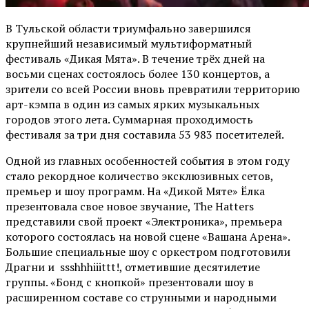
В Тульской области триумфально завершился
крупнейший независимый мультиформатный
фестиваль «Дикая Мята». В течение трёх дней на
восьми сценах состоялось более 130 концертов, а
зрители со всей России вновь превратили территорию
арт-кэмпа в один из самых ярких музыкальных
городов этого лета. Суммарная проходимость
фестиваля за три дня составила 53 983 посетителей.
Одной из главных особенностей события в этом году
стало рекордное количество эксклюзивных сетов,
премьер и шоу программ. На «Дикой Мяте» Ёлка
презентовала свое новое звучание, The Hatters
представили свой проект «Электроника», премьера
которого состоялась на новой сцене «Вашана Арена».
Большие специальные шоу с оркестром подготовили
Драгни и ssshhhiiittt!, отметившие десятилетие
группы. «Бонд с кнопкой» презентовали шоу в
расширенном составе со струнными и народными