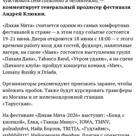
чувствовать себя спокойно и безмятежно, —
комментирует генеральный продюсер фестиваля
Андрей Клюкин.
«Дикая Мята» считается одним из самых комфортных
фестивалей в стране — в этом году событие состоится
19-21 июня. Двери откроются 18 июня с 18:00 — с этого
времени работу вход для гостей, фудкорт, палаточные
лагеря, на сцене «Маяк» состоятся выступления групп
«Пахала Дала», Tabasco Band, «Утром удалю», а на сцене
«Дачного клуба» пройдут концерты команд «Мич»,
Lomany Russky и Driada.
Организаторы рекомендуют приезжать заранее, чтобы
избежать пробок. Также будут курсировать трансферы
из Москвы и от железнодорожной станции
«Тарусская».
На фестивале «Дикая Мята-2026» выступят: «Бонд с
кнопкой», Ёлка, «Танцы Минус», IOWA, TMNV,
polnalyubvi, Найк Борзов, TRITIA, «Гудтаймс»,
ssshhhiiittt!, Нейромонах Феофан, Драгни с оркестром,