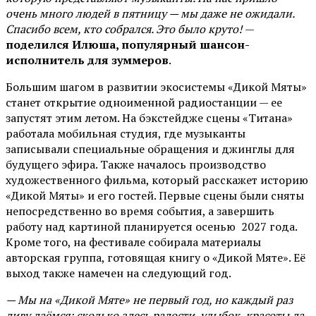
очень много людей в пятницу — мы даже не ожидали.
Спасибо всем, кто собрался. Это было круто!
—
поделился Илюша, популярный шансон-
исполнитель для зуммеров
.
Большим шагом в развитии экосистемы «Дикой Мяты»
станет открытие одноименной радиостанции — ее
запустят этим летом. На бэкстейдже сцены «Титана»
работала мобильная студия, где музыканты
записывали специальные обращения и джинглы для
будущего эфира. Также началось производство
художественного фильма, который расскажет историю
«Дикой Мяты» и его гостей. Первые сцены были сняты
непосредственно во время события, а завершить
работу над картиной планируется осенью 2027 года.
Кроме того, на фестивале собирала материалы
авторская группа, готовящая книгу о «Дикой Мяте». Её
выход также намечен на следующий год.
— Мы на «Дикой Мяте» не первый год, но каждый раз
диву даёмся: сколько здесь радости, улыбок, красоты да