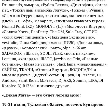
Drummatix, хмыров, «Рубеж Веков», «Диктофон», obraza
net, «Токсичный ансамбль Лягухо», «Психея», Рушана,
«Людмил Огурченко», «источник», «конец солнечных
дней», «я Софа», Manapart, «синдром главного героя»,
Nomad Punk (KZ), MONOLYT (IL), «Молодость Внутри»,
«Лолита Косс», DenDerty, The OM, Sula Fray, СТРИО,
«соня хочет танцевать», «Пальцева Экспириенс»,
vestfalin, Инна Сиберия, «маяк», ПИЛС, «Досвидошь»,
«друнк», «Борисовский Тракт», Sipe, 3.56 am,
SALVADOR, «Шлюз», SOULTYLER, «ночь на кухне»,
Lemium, «котарды», ШАТЯ, Jazzhouse Trio, «Рваные
ботинки», «Мама не узнает», black lama, «неаринаменя»,
СЕЙЙЕС, ТКАНИ, «Ответы Внутри», ВОДОПАДЫ и
многие другие. Диджей-сеты: DJ Грув, DJ Peretse, DJ
Android, Saint Rider, М.Pravda, DJ AKS, Somnia, LIRA, DJ
Korolev, DJ R136a1 и многие другие.
«Дикая Мята» — это будет легендарно!
19-21 июня, Тульская область, поселок Бунырево.