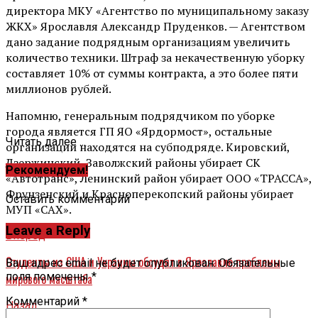
директора МКУ «Агентство по муниципальному заказу
ЖКХ» Ярославля Александр Пруденков. — Агентством
дано задание подрядным организациям увеличить
количество техники. Штраф за некачественную уборку
составляет 10% от суммы контракта, а это более пяти
миллионов рублей.
Напомню, генеральным подрядчиком по уборке
города является ГП ЯО «Ярдормост», остальные
Читать далее ...
организации находятся на субподряде. Кировский,
Дзержинский, Заволжский районы убирает СК
Рекомендуем!
«Автотранс», Ленинский район убирает ООО «ТРАССА»,
Фрунзенский и Красноперекопский районы убирает
Оставить комментарий
МУП «САХ».
Leave a Reply
Вперед
Студенты из США и Украины обсудят в Ярославле проблемы
Ваш адрес email не будет опубликован.
Обязательные
поля помечены
*
мирового масштаба
Комментарий
*
Назад