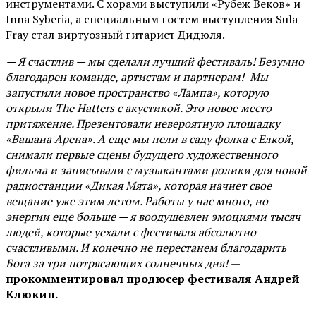
инструментами. С хорами выступили «Рубеж Веков» и
Inna Syberia, а специальным гостем выступления Sula
Fray стал виртуозный гитарист Дидюля.
— Я счастлив — мы сделали лучший фестиваль! Безумно
благодарен команде, артистам и партнерам! Мы
запустили новое пространство «Лампа», которую
открыли The Hatters с акустикой. Это новое место
притяжение. Презентовали невероятную площадку
«Вашана Арена». А еще мы пели в саду фолка с Елкой,
снимали первые сцены будущего художественного
фильма и записывали с музыкантами ролики для новой
радиостанции «Дикая Мята», которая начнет свое
вещание уже этим летом. Работы у нас много, но
энергии еще больше — я воодушевлен эмоциями тысяч
людей, которые уехали с фестиваля абсолютно
счастливыми. И конечно не перестанем благодарить
Бога за три потрясающих солнечных дня!
—
прокомментировал продюсер фестиваля Андрей
Клюкин.