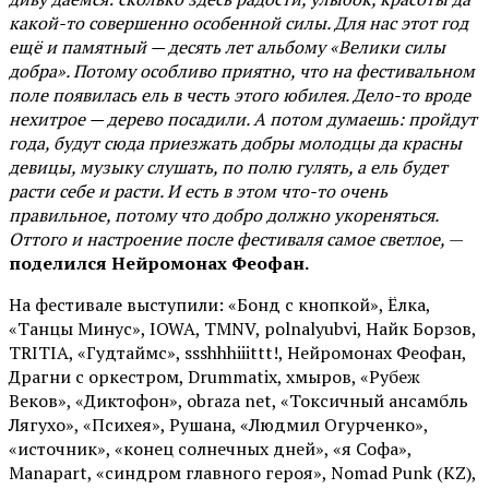
какой-то совершенно особенной силы. Для нас этот год
ещё и памятный — десять лет альбому «Велики силы
добра». Потому особливо приятно, что на фестивальном
поле появилась ель в честь этого юбилея. Дело-то вроде
нехитрое — дерево посадили. А потом думаешь: пройдут
года, будут сюда приезжать добры молодцы да красны
девицы, музыку слушать, по полю гулять, а ель будет
расти себе и расти. И есть в этом что-то очень
правильное, потому что добро должно укореняться.
Оттого и настроение после фестиваля самое светлое,
—
поделился Нейромонах Феофан.
На фестивале выступили: «Бонд с кнопкой», Ёлка,
«Танцы Минус», IOWA, TMNV, polnalyubvi, Найк Борзов,
TRITIA, «Гудтаймс», ssshhhiiittt!, Нейромонах Феофан,
Драгни с оркестром, Drummatix, хмыров, «Рубеж
Веков», «Диктофон», obraza net, «Токсичный ансамбль
Лягухо», «Психея», Рушана, «Людмил Огурченко»,
«источник», «конец солнечных дней», «я Софа»,
Manapart, «синдром главного героя», Nomad Punk (KZ),