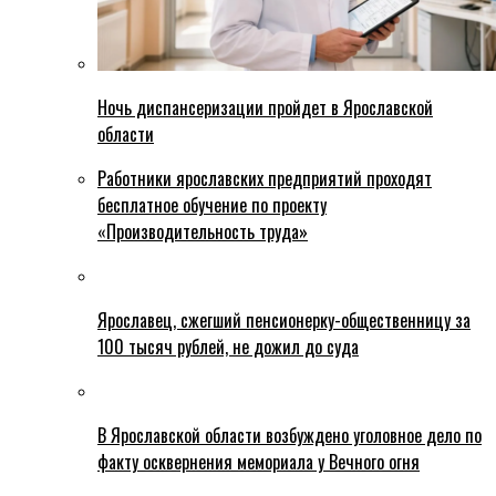
Ночь диспансеризации пройдет в Ярославской
области
Работники ярославских предприятий проходят
бесплатное обучение по проекту
«Производительность труда»
Ярославец, сжегший пенсионерку-общественницу за
100 тысяч рублей, не дожил до суда
В Ярославской области возбуждено уголовное дело по
факту осквернения мемориала у Вечного огня