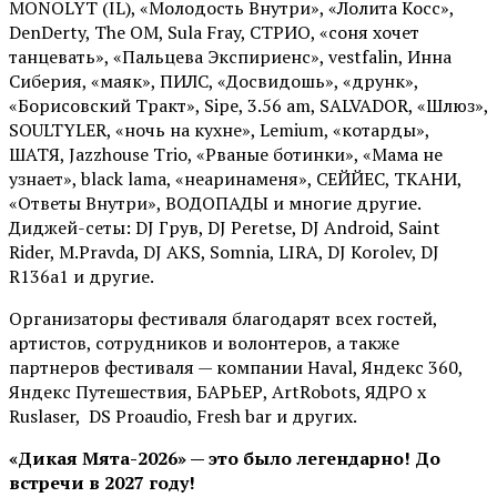
MONOLYT (IL), «Молодость Внутри», «Лолита Косс»,
DenDerty, The OM, Sula Fray, СТРИО, «соня хочет
танцевать», «Пальцева Экспириенс», vestfalin, Инна
Сиберия, «маяк», ПИЛС, «Досвидошь», «друнк»,
«Борисовский Тракт», Sipe, 3.56 am, SALVADOR, «Шлюз»,
SOULTYLER, «ночь на кухне», Lemium, «котарды»,
ШАТЯ, Jazzhouse Trio, «Рваные ботинки», «Мама не
узнает», black lama, «неаринаменя», СЕЙЙЕС, ТКАНИ,
«Ответы Внутри», ВОДОПАДЫ и многие другие.
Диджей-сеты: DJ Грув, DJ Peretse, DJ Android, Saint
Rider, М.Pravda, DJ AKS, Somnia, LIRA, DJ Korolev, DJ
R136a1 и другие.
Организаторы фестиваля благодарят всех гостей,
артистов, сотрудников и волонтеров, а также
партнеров фестиваля — компании Haval, Яндекс 360,
Яндекс Путешествия, БАРЬЕР, ArtRobots, ЯДРО х
Ruslaser, DS Proaudio, Fresh bar и других.
«Дикая Мята-2026» — это было легендарно! До
встречи в 2027 году!