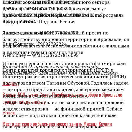
власти, госкомпаний и общественного сектора
КОР.СЧЕ : 30101810500000000670
региона, а итоговые защиты проектов смогут
Р/СЧЕ: 40703810877030000890
применяться в работе органов власти и на
БАНК: СЕВЕРНЫЙ БАНК ПАО СБЕРБАНК г. Ярославль
предприятиях.
ВИД ПЛАТЕЖА: Подзина Есения
Среди итоговых работ — локальный проект по
Яндекс-деньги 410012975296070
благоустройству дворовой территории в Ярославле; он
КивиКошелек +79092792224
разрабатывается в тесном взаимодействии с жильцами
и представителями органов власти.
WebMoney — WMID:367227816098
Итоговую версию презентации проекта формировали
Внимание! Отправляя деньги, обязательно
Центр развития городских территорий (ЦРГТ) и
подписывайте: «Для Есении» или «Подзина Есения».
Институт развития стратегических инициатив (ИРСИ)
под руководством Татьяны Обуховой. Годилась задача
Вперед
— не просто представить идею, а встроить механизм
В канун 500-летия Спасо-Преображенского собора в Ярославле
внедрения в существующую систему.
пройдет акция-пленэр
Очные модули финалистов завершились на прошлой
неделе; стажировки — на финишной прямой. Сейчас
Назад
основное — подготовка проектов к защите в июле.
Место детского омбудсмена может занять Михаил Крупин
Глава региона и общественные ветеранские