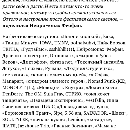
расти себе и расти. И есть в этом что-то очень
правильное, потому что добро должно укореняться.
Оттого и настроение после фестиваля самое светлое,
—
поделился Нейромонах Феофан.
На фестивале выступили: «Бонд с кнопкой», Ёлка,
«Танцы Минус», IOWA, TMNV, polnalyubvi, Найк Борзов,
TRITIA, «Гудтаймс», ssshhhiiittt!, Нейромонах Феофан,
Драгни с оркестром, Drummatix, хмыров, «Рубеж
Веков», «Диктофон», obraza net, «Токсичный ансамбль
Лягухо», «Психея», Рушана, «Людмил Огурченко»,
«источник», «конец солнечных дней», «я Софа»,
Manapart, «синдром главного героя», Nomad Punk (KZ),
MONOLYT (IL), «Молодость Внутри», «Лолита Косс»,
DenDerty, The OM, Sula Fray, СТРИО, «соня хочет
танцевать», «Пальцева Экспириенс», vestfalin, Инна
Сиберия, «маяк», ПИЛС, «Досвидошь», «друнк»,
«Борисовский Тракт», Sipe, 3.56 am, SALVADOR, «Шлюз»,
SOULTYLER, «ночь на кухне», Lemium, «котарды»,
ШАТЯ, Jazzhouse Trio, «Рваные ботинки», «Мама не