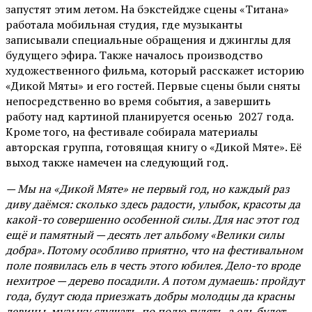
запустят этим летом. На бэкстейдже сцены «Титана»
работала мобильная студия, где музыканты
записывали специальные обращения и джинглы для
будущего эфира. Также началось производство
художественного фильма, который расскажет историю
«Дикой Мяты» и его гостей. Первые сцены были сняты
непосредственно во время события, а завершить
работу над картиной планируется осенью 2027 года.
Кроме того, на фестивале собирала материалы
авторская группа, готовящая книгу о «Дикой Мяте». Её
выход также намечен на следующий год.
— Мы на «Дикой Мяте» не первый год, но каждый раз
диву даёмся: сколько здесь радости, улыбок, красоты да
какой-то совершенно особенной силы. Для нас этот год
ещё и памятный — десять лет альбому «Велики силы
добра». Потому особливо приятно, что на фестивальном
поле появилась ель в честь этого юбилея. Дело-то вроде
нехитрое — дерево посадили. А потом думаешь: пройдут
года, будут сюда приезжать добры молодцы да красны
девицы, музыку слушать, по полю гулять, а ель будет