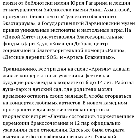
квизы от библиотеки имени Юрия Гагарина и лекции
от
натуралистом
библиотеки имени Анны Ахматовой,
прогулки с биологом от
«Тульского областного
Экзотариума»
, а Государственный Дарвиновский музей
привез уникальные экспонаты и настольные игры. На
«Дикой Мяте» присутствовали благотворительные
фонды «Дари Еду», «Команда Добра», центр
социальной и благотворительной помощи «Ранчо»,
«Детские деревни SOS» и «Артель Блаженных».
Традиционно, все три дня на сцене
«Ариэль»
давали
живые концерты юные участники фестиваля —
будущие рок-звезды в возрасте от 6 до 14 лет. Работал
луна-парк и детский сад, где родители могли
временно оставить своих малышей, чтобы оторваться
на концертах любимых артистов. В новом камерном
пространстве для акустических концертов и
творческих встреч «Лампа» состоялись торжественные
церемонии бракосочетания и 12 пар официально
узаконили свои отношения. Здесь же была открыта
выставка с фотографиями разных лет Тульской