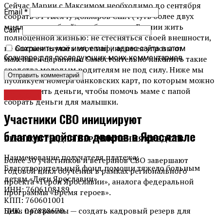
Сейчас Марии с Максимом необходимо до сентября
Email
*
собрать 31 тысячу долларов США (чуть более двух
миллионов рублей), чтобы помочь Есении жить
Сайт
полноценной жизнью: не стесняться своей внешности,
не бояться изучать этот мир, не имея угрозы от
Сохранить моё имя, email и адрес сайта в этом
браузере для последующих моих комментариев.
малейшей царапины. Самостоятельно накопить такие
средства молодым родителям не под силу. Ниже мы
публикуем номера банковских карт, по которым можно
перечислить деньги, чтобы помочь маме с папой
Новости
собрать деньги для малышки.
Участники СВО инициируют
благоустройство дворов в Ярославле
РЕКВИЗИТЫ ДЛЯ ПЕРЕЧИСЛЕНИЯ СРЕДСТВ
Наименование получателя платежа:
Более 30 участников и ветеранов СВО завершают
Благотворительный фонд помощи тяжело больным
годовой цикл обучения в рамках регионального
детям «Дети Ярославии»
проекта «Герои Ярославии», аналога федеральной
ИНН: 7606108189
программы «Время героев».
КПП: 760601001
Цель программы — создать кадровый резерв для
БИК: 047888670