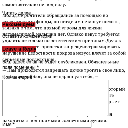
самостоятельно не под силу.
Читать далее ...
Молодые родители обращались за помощью во
всевозможные фонды, но нигде им не могут помочь,
Рекомендуем!
заявляя о том, что прямой угрозы для жизни
пятимесячной малышки нет. Однако невус требуется
Оставить комментарий
удалить не только по эстетическим причинам. Дело в
том, что его категорически запрещено травмировать —
Leave a Reply
нарушение целостности покрова невуса влечет за собой
серьезные последствия.
Ваш адрес email не будет опубликован.
Обязательные
поля помечены
*
— Нам приходится запрещать дочке трогать свое лицо,
чтобы, не дай бог, она не царапнула себя, —
Комментарий
*
продолжает Мария. — Чем дальше, тем сложнее
уследить за этим. Да и где вы видели ребенка, который
не падал бы, не получал бы ссадин и других, пусть
даже незначительных, повреждений кожи, которые в
нашем случае могут стать причиной ужасных
заболеваний. Кроме того, ни в коем случае нельзя
находиться под прямыми солнечными лучами.
Имя
*