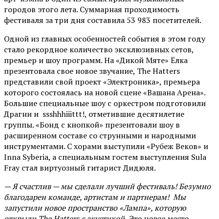
городов этого лета. Суммарная проходимость
фестиваля за три дня составила 53 983 посетителей.
Одной из главных особенностей события в этом году
стало рекордное количество эксклюзивных сетов,
премьер и шоу программ. На «Дикой Мяте» Ёлка
презентовала свое новое звучание, The Hatters
представили свой проект «Электроника», премьера
которого состоялась на новой сцене «Вашана Арена».
Большие специальные шоу с оркестром подготовили
Драгни и ssshhhiiittt!, отметившие десятилетие
группы. «Бонд с кнопкой» презентовали шоу в
расширенном составе со струнными и народными
инструментами. С хорами выступили «Рубеж Веков» и
Inna Syberia, а специальным гостем выступления Sula
Fray стал виртуозный гитарист Дидюля.
— Я счастлив — мы сделали лучший фестиваль! Безумно
благодарен команде, артистам и партнерам! Мы
запустили новое пространство «Лампа», которую
открыли The Hatters с акустикой. Это новое место