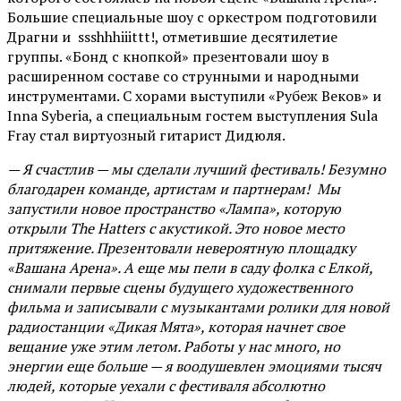
Большие специальные шоу с оркестром подготовили
Драгни и ssshhhiiittt!, отметившие десятилетие
группы. «Бонд с кнопкой» презентовали шоу в
расширенном составе со струнными и народными
инструментами. С хорами выступили «Рубеж Веков» и
Inna Syberia, а специальным гостем выступления Sula
Fray стал виртуозный гитарист Дидюля.
— Я счастлив — мы сделали лучший фестиваль! Безумно
благодарен команде, артистам и партнерам! Мы
запустили новое пространство «Лампа», которую
открыли The Hatters с акустикой. Это новое место
притяжение. Презентовали невероятную площадку
«Вашана Арена». А еще мы пели в саду фолка с Елкой,
снимали первые сцены будущего художественного
фильма и записывали с музыкантами ролики для новой
радиостанции «Дикая Мята», которая начнет свое
вещание уже этим летом. Работы у нас много, но
энергии еще больше — я воодушевлен эмоциями тысяч
людей, которые уехали с фестиваля абсолютно