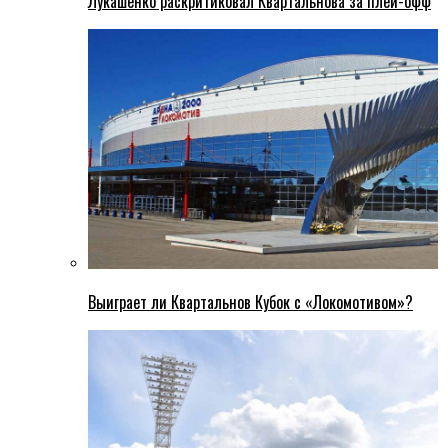
Лукашенко раскритиковал Квартальнова за плей-офф
Выиграет ли Квартальнов Кубок с «Локомотивом»?