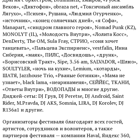
Веков», «Диктофон», obraza net, «Токсичный ансамбль
Лягухо», «Психея», Рушана, «Людмил Огурченко»,
«источник», «конец солнечных дней», «я Софа»,
Manapart, «синдром главного героя», Nomad Punk (KZ),
MONOLYT (IL), «Молодость Внутри», «Лолита Косс»,
DenDerty, The OM, Sula Fray, СТРИО, «соня хочет
танцевать», «Пальцева Экспириенс», vestfalin, Инна
Сиберия, «маяк», ПИЛС, «Досвидошь», «друнк»,
«Борисовский Тракт», Sipe, 3.56 am, SALVADOR, «Шлюз»,
SOULTYLER, «ночь на кухне», Lemium, «котарды»,
ШАТЯ, Jazzhouse Trio, «Рваные ботинки», «Мама не
узнает», black lama, «неаринаменя», СЕЙЙЕС, ТКАНИ,
«Ответы Внутри», ВОДОПАДЫ и многие другие.
Диджей-сеты: DJ Грув, DJ Peretse, DJ Android, Saint
Rider, М.Pravda, DJ AKS, Somnia, LIRA, DJ Korolev, DJ
R136a1 и другие.
Организаторы фестиваля благодарят всех гостей,
артистов, сотрудников и волонтеров, а также
партнеров фестиваля — компании Haval, Яндекс 360,