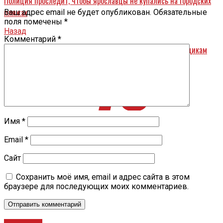
Полиция проследит, чтобы ярославцы не купались на городских
пляжах
Ваш адрес email не будет опубликован.
Обязательные
поля помечены
*
Назад
Комментарий
*
«Самые вкусные бургеры» не понравились антимонопольщикам
Имя
*
Email
*
Сайт
Сохранить моё имя, email и адрес сайта в этом
браузере для последующих моих комментариев.