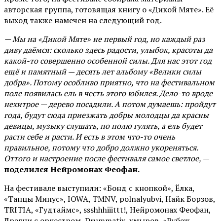
авторская группа, готовящая книгу о «Дикой Мяте». Её
выход также намечен на следующий год.
— Мы на «Дикой Мяте» не первый год, но каждый раз
диву даёмся: сколько здесь радости, улыбок, красоты да
какой-то совершенно особенной силы. Для нас этот год
ещё и памятный — десять лет альбому «Велики силы
добра». Потому особливо приятно, что на фестивальном
поле появилась ель в честь этого юбилея. Дело-то вроде
нехитрое — дерево посадили. А потом думаешь: пройдут
года, будут сюда приезжать добры молодцы да красны
девицы, музыку слушать, по полю гулять, а ель будет
расти себе и расти. И есть в этом что-то очень
правильное, потому что добро должно укореняться.
Оттого и настроение после фестиваля самое светлое,
—
поделился Нейромонах Феофан.
На фестивале выступили: «Бонд с кнопкой», Ёлка,
«Танцы Минус», IOWA, TMNV, polnalyubvi, Найк Борзов,
TRITIA, «Гудтаймс», ssshhhiiittt!, Нейромонах Феофан,
Драгни с оркестром, Drummatix, хмыров, «Рубеж