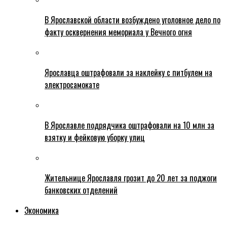
В Ярославской области возбуждено уголовное дело по
факту осквернения мемориала у Вечного огня
Ярославца оштрафовали за наклейку с питбулем на
электросамокате
В Ярославле подрядчика оштрафовали на 10 млн за
взятку и фейковую уборку улиц
Жительнице Ярославля грозит до 20 лет за поджоги
банковских отделений
Экономика