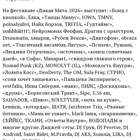
На фестивале «Дикая Мята-2026» выступят: «Бонд с
кнопкой», Ёлка, «Танцы Минус», IOWA, TMNV,
polnalyubvi, Найк Борзов, TRITIA, «Гудтаймс»,
ssshhhiiittt!, Нейромонах Феофан, Драгни с оркестром,
Drummatix, хмыров, «Рубеж Веков», «Диктофон», obraza
net, «Токсичный ансамбль Лягухо», «Психея», Рушана,
«Людмил Огурченко», «источник», «конец солнечных
дней», «я Софа», Manapart, «синдром главного героя»,
Nomad Punk (KZ), MONOLYT (IL), «Молодость Внутри»,
«Лолита Косс», DenDerty, The OM, Sula Fray, СТРИО,
«соня хочет танцевать», «Пальцева Экспириенс»,
vestfalin, Инна Сиберия, «маяк», ПИЛС, «Досвидошь»,
«друнк», «Борисовский Тракт», Sipe, 3.56 am,
SALVADOR, «Шлюз», SOULTYLER, «ночь на кухне»,
Lemium, «котарды», ШАТЯ, Jazzhouse Trio, «Рваные
ботинки», «Мама не узнает», black lama, «неаринаменя»,
СЕЙЙЕС, ТКАНИ, «Ответы Внутри», ВОДОПАДЫ и
многие другие. Диджей-сеты: DJ Грув, DJ Peretse, DJ
Android, Saint Rider, М.Pravda, DJ AKS, Somnia, LIRA, DJ