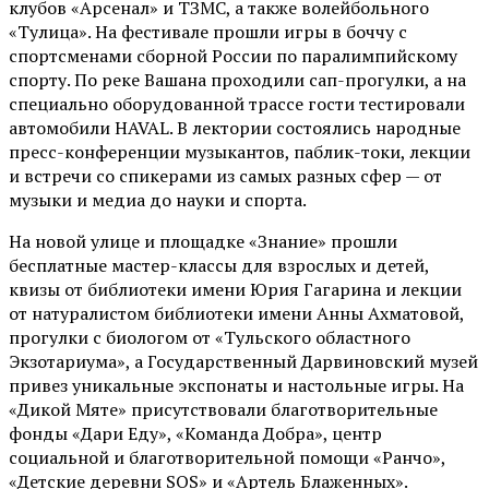
клубов «Арсенал» и ТЗМС, а также волейбольного
«Тулица». На фестивале прошли игры в боччу с
спортсменами сборной России по паралимпийскому
спорту. По реке Вашана проходили сап-прогулки, а на
специально оборудованной трассе гости тестировали
автомобили HAVAL. В лектории состоялись народные
пресс-конференции музыкантов, паблик-токи, лекции
и встречи со спикерами из самых разных сфер — от
музыки и медиа до науки и спорта.
На новой улице и площадке «Знание» прошли
бесплатные мастер-классы для взрослых и детей,
квизы от библиотеки имени Юрия Гагарина и лекции
от
натуралистом
библиотеки имени Анны Ахматовой,
прогулки с биологом от
«Тульского областного
Экзотариума»
, а Государственный Дарвиновский музей
привез уникальные экспонаты и настольные игры. На
«Дикой Мяте» присутствовали благотворительные
фонды «Дари Еду», «Команда Добра», центр
социальной и благотворительной помощи «Ранчо»,
«Детские деревни SOS» и «Артель Блаженных».