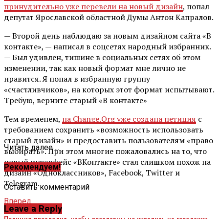
принудительно уже перевели на новый дизайн
, попал
депутат Ярославской областной Думы Антон Капралов.
— Второй день наблюдаю за новым дизайном сайта «В
контакте», — написал в соцсетях народный избранник.
— Был удивлен, тишине в социальных сетях об этом
изменении, так как новый формат мне лично не
нравится. Я попал в избранную группу
«счастливчиков», на которых этот формат испытывают.
Требую, верните старый «В контакте»
Тем временем,
на Change.Org уже создана петиция
с
требованием сохранить «возможность использовать
старый дизайн» и предоставить пользователям «право
Читать далее ...
выбирать». При этом многие пожаловались на то, что
новый интерфейс «ВКонтакте» стал слишком похож на
Рекомендуем!
дизайн «Одноклассников», Facebook, Twitter и
Telegram.
Оставить комментарий
Вперед
Leave a Reply