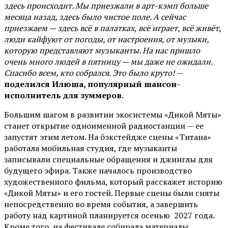
здесь происходит. Мы приезжали в арт-кэмп больше
месяца назад, здесь было чистое поле. А сейчас
приезжаем — здесь всё в палатках, всё играет, всё живёт,
люди кайфуют от погоды, от настроения, от музыки,
которую представляют музыканты. На нас пришло
очень много людей в пятницу — мы даже не ожидали.
Спасибо всем, кто собрался. Это было круто!
—
поделился Илюша, популярный шансон-
исполнитель для зуммеров
.
Большим шагом в развитии экосистемы «Дикой Мяты»
станет открытие одноименной радиостанции — ее
запустят этим летом. На бэкстейдже сцены «Титана»
работала мобильная студия, где музыканты
записывали специальные обращения и джинглы для
будущего эфира. Также началось производство
художественного фильма, который расскажет историю
«Дикой Мяты» и его гостей. Первые сцены были сняты
непосредственно во время события, а завершить
работу над картиной планируется осенью 2027 года.
Кроме того, на фестивале собирала материалы