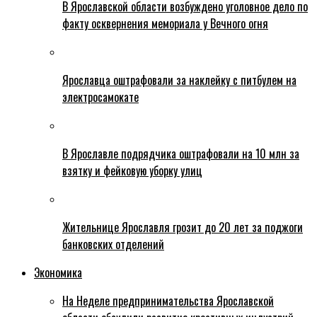
В Ярославской области возбуждено уголовное дело по
факту осквернения мемориала у Вечного огня
Ярославца оштрафовали за наклейку с питбулем на
электросамокате
В Ярославле подрядчика оштрафовали на 10 млн за
взятку и фейковую уборку улиц
Жительнице Ярославля грозит до 20 лет за поджоги
банковских отделений
Экономика
На Неделе предпринимательства Ярославской