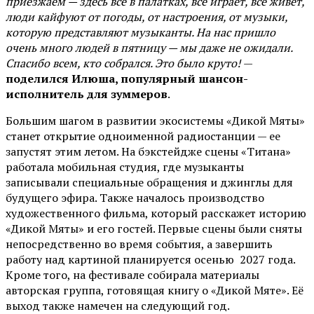
приезжаем — здесь всё в палатках, всё играет, всё живёт,
люди кайфуют от погоды, от настроения, от музыки,
которую представляют музыканты. На нас пришло
очень много людей в пятницу — мы даже не ожидали.
Спасибо всем, кто собрался. Это было круто!
—
поделился Илюша, популярный шансон-
исполнитель для зуммеров
.
Большим шагом в развитии экосистемы «Дикой Мяты»
станет открытие одноименной радиостанции — ее
запустят этим летом. На бэкстейдже сцены «Титана»
работала мобильная студия, где музыканты
записывали специальные обращения и джинглы для
будущего эфира. Также началось производство
художественного фильма, который расскажет историю
«Дикой Мяты» и его гостей. Первые сцены были сняты
непосредственно во время события, а завершить
работу над картиной планируется осенью 2027 года.
Кроме того, на фестивале собирала материалы
авторская группа, готовящая книгу о «Дикой Мяте». Её
выход также намечен на следующий год.