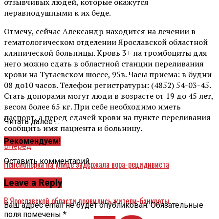
отзывчивых людей, которые окажутся
неравнодушными к их беде.
Отмечу, сейчас Александр находится на лечении в
гематологическом отделении Ярославской областной
клинической больницы. Кровь 3+ на тромбоциты для
него можно сдать в областной станции переливания
крови на Тутаевском шоссе, 95в. Часы приема: в будни
08 до10 часов. Телефон регистратуры: (4852) 54-03-45.
Стать донорами могут люди в возрасте от 19 до 45 лет,
весом более 65 кг. При себе необходимо иметь
паспорт, а перед сдачей крови на пункте переливания
Читать далее ...
сообщить имя пациента и больницу.
Рекомендуем!
Вперед
Оставить комментарий
Пенсионерка на улице задержала вора-рецидивиста
Leave a Reply
Назад
В Ярославской области появились жители-банкроты
Ваш адрес email не будет опубликован.
Обязательные
поля помечены
*