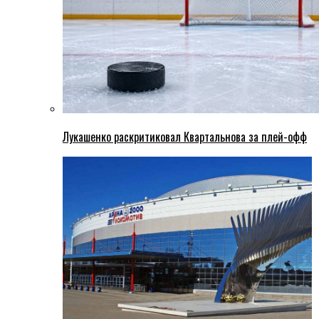
Лукашенко раскритиковал Квартальнова за плей-офф