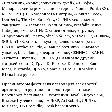
«источник», «конец солнечных дней», «я Софа»,
Manapart, «синдром главного героя», Nomad Punk (KZ),
MONOLYT (IL), «Молодость Внутри», «Лолита Косс»,
DenDerty, The OM, Sula Fray, СТРИО, «соня хочет
танцевать», «Пальцева Экспириенс», vestfalin, Инна
Сиберия, «маяк», ПИЛС, «Досвидошь», «друнк»,
«Борисовский Тракт», Sipe, 3.56 am, SALVADOR, «Шлюз»,
SOULTYLER, «ночь на кухне», Lemium, «котарды»,
ШАТЯ, Jazzhouse Trio, «Рваные ботинки», «Мама не
узнает», black lama, «неаринаменя», СЕЙЙЕС, ТКАНИ,
«Ответы Внутри», ВОДОПАДЫ и многие другие.
Диджей-сеты: DJ Грув, DJ Peretse, DJ Android, Saint
Rider, М.Pravda, DJ AKS, Somnia, LIRA, DJ Korolev, DJ
R136a1 и другие.
Организаторы фестиваля благодарят всех гостей,
артистов, сотрудников и волонтеров, а также
партнеров фестиваля — компании Haval, Яндекс 360,
Яндекс Путешествия, БАРЬЕР, ArtRobots, ЯДРО х
Ruslaser, DS Proaudio, Fresh bar и других.