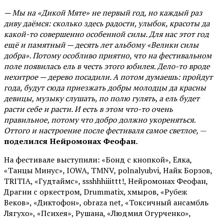
— Мы на «Дикой Мяте» не первый год, но каждый раз
диву даёмся: сколько здесь радости, улыбок, красоты да
какой-то совершенно особенной силы. Для нас этот год
ещё и памятный — десять лет альбому «Велики силы
добра». Потому особливо приятно, что на фестивальном
поле появилась ель в честь этого юбилея. Дело-то вроде
нехитрое — дерево посадили. А потом думаешь: пройдут
года, будут сюда приезжать добры молодцы да красны
девицы, музыку слушать, по полю гулять, а ель будет
расти себе и расти. И есть в этом что-то очень
правильное, потому что добро должно укореняться.
Оттого и настроение после фестиваля самое светлое,
—
поделился Нейромонах Феофан.
На фестивале выступили: «Бонд с кнопкой», Ёлка,
«Танцы Минус», IOWA, TMNV, polnalyubvi, Найк Борзов,
TRITIA, «Гудтаймс», ssshhhiiittt!, Нейромонах Феофан,
Драгни с оркестром, Drummatix, хмыров, «Рубеж
Веков», «Диктофон», obraza net, «Токсичный ансамбль
Лягухо», «Психея», Рушана, «Людмил Огурченко»,