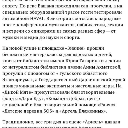
спорту. По реке Вашана проходили сап-прогулки, а на
специально оборудованной трассе гости тестировали
автомобили HAVAL. В лектории состоялись народные
пресс-конференции музыкантов, паблик-токи, лекции
и встречи со спикерами из самых разных сфер — от
музыки и медиа до науки и спорта.
На новой улице и площадке «Знание» прошли
бесплатные мастер-классы для взрослых и детей,
квизы от библиотеки имени Юрия Гагарина и лекции
от
натуралистом
библиотеки имени Анны Ахматовой,
прогулки с биологом от
«Тульского областного
Экзотариума»
, а Государственный Дарвиновский музей
привез уникальные экспонаты и настольные игры. На
«Дикой Мяте» присутствовали благотворительные
фонды «Дари Еду», «Команда Добра», центр
социальной и благотворительной помощи «Ранчо»,
«Детские деревни SOS» и «Артель Блаженных».
Традиционно, все три дня на сцене
«Ариэль»
давали