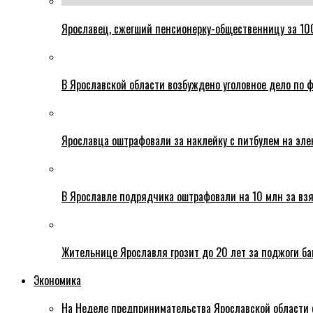
Ярославец, сжегший пенсионерку-общественницу за 100
В Ярославской области возбуждено уголовное дело по ф
Ярославца оштрафовали за наклейку с питбулем на эле
В Ярославле подрядчика оштрафовали на 10 млн за взя
Жительнице Ярославля грозит до 20 лет за поджоги б
Экономика
На Неделе предпринимательства Ярославской области 