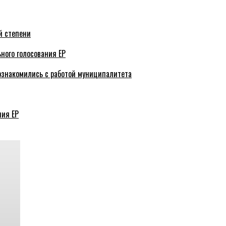
й степени
ного голосования ЕР
ознакомились с работой муниципалитета
ния ЕР