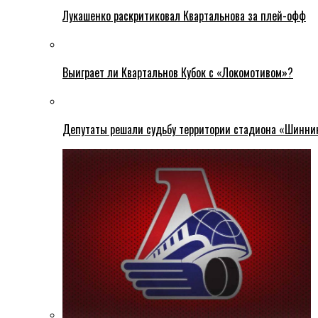
Лукашенко раскритиковал Квартальнова за плей-офф
Выиграет ли Квартальнов Кубок с «Локомотивом»?
Депутаты решали судьбу территории стадиона «Шинни