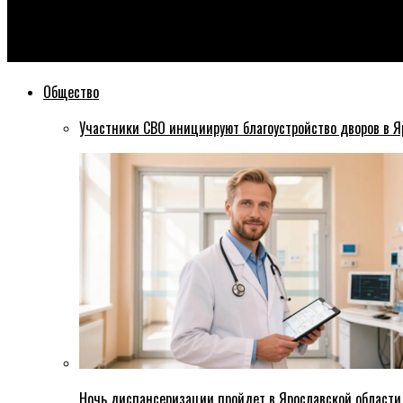
Эхо76
В Переславле в своей келье зверски убит настоятель мужско
Общество
Участники СВО инициируют благоустройство дворов в Я
Ночь диспансеризации пройдет в Ярославской области