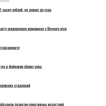
 тысяч рублей, не дожил до суда
акту осквернения мемориала у Вечного огня
ктросамокате
тку и фейковую уборку улиц
анковских отделений
обсудили развитие креативных индустрий