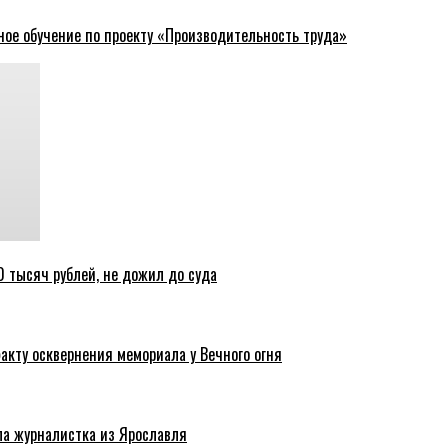
ное обучение по проекту «Производительность труда»
 тысяч рублей, не дожил до суда
акту осквернения мемориала у Вечного огня
ла журналистка из Ярославля