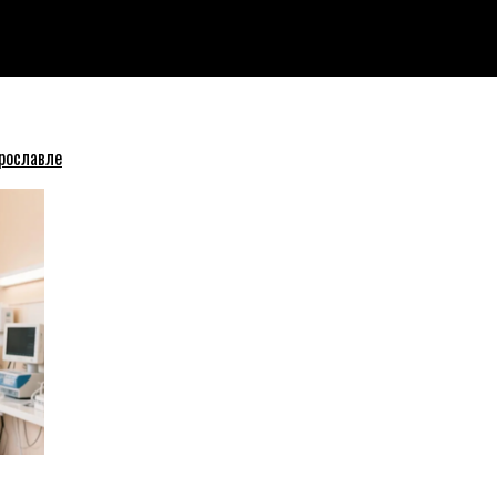
го монастыря
рославле