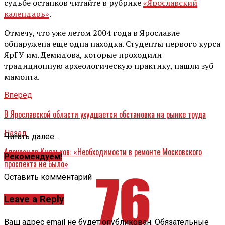
судьбе останков читайте в рубрике
«Ярославский
календарь»
.
Отмечу, что уже летом 2004 года в Ярославле
обнаружена еще одна находка. Студенты первого курса
ЯрГУ им. Демидова, которые проходили
традиционную археологическую практику, нашли зуб
мамонта.
Вперед
В Ярославской области ухудшается обстановка на рынке труда
Назад
Читать далее ...
Александр Князьков: «Необходимости в ремонте Московского
Рекомендуем!
проспекта не было»
Оставить комментарий
Leave a Reply
Ваш адрес email не будет опубликован.
Обязательные