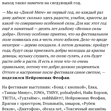
выход также намечен на следующий год.
— Мы на «Дикой Мяте» не первый год, но каждый раз
диву даёмся: сколько здесь радости, улыбок, красоты да
какой-то совершенно особенной силы. Для нас этот год
ещё и памятный — десять лет альбому «Велики силы
добра». Потому особливо приятно, что на фестивальном
поле появилась ель в честь этого юбилея. Дело-то вроде
нехитрое — дерево посадили. А потом думаешь: пройдут
года, будут сюда приезжать добры молодцы да красны
девицы, музыку слушать, по полю гулять, а ель будет
расти себе и расти. И есть в этом что-то очень
правильное, потому что добро должно укореняться.
Оттого и настроение после фестиваля самое светлое,
—
поделился Нейромонах Феофан.
На фестивале выступили: «Бонд с кнопкой», Ёлка,
«Танцы Минус», IOWA, TMNV, polnalyubvi, Найк Борзов,
TRITIA, «Гудтаймс», ssshhhiiittt!, Нейромонах Феофан,
Драгни с оркестром, Drummatix, хмыров, «Рубеж
Веков», «Диктофон», obraza net, «Токсичный ансамбль