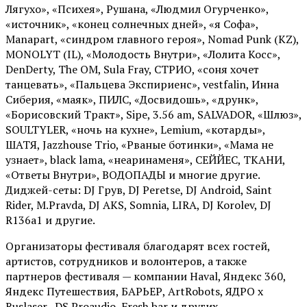
Лягухо», «Психея», Рушана, «Людмил Огурченко»,
«источник», «конец солнечных дней», «я Софа»,
Manapart, «синдром главного героя», Nomad Punk (KZ),
MONOLYT (IL), «Молодость Внутри», «Лолита Косс»,
DenDerty, The OM, Sula Fray, СТРИО, «соня хочет
танцевать», «Пальцева Экспириенс», vestfalin, Инна
Сиберия, «маяк», ПИЛС, «Досвидошь», «друнк»,
«Борисовский Тракт», Sipe, 3.56 am, SALVADOR, «Шлюз»,
SOULTYLER, «ночь на кухне», Lemium, «котарды»,
ШАТЯ, Jazzhouse Trio, «Рваные ботинки», «Мама не
узнает», black lama, «неаринаменя», СЕЙЙЕС, ТКАНИ,
«Ответы Внутри», ВОДОПАДЫ и многие другие.
Диджей-сеты: DJ Грув, DJ Peretse, DJ Android, Saint
Rider, М.Pravda, DJ AKS, Somnia, LIRA, DJ Korolev, DJ
R136a1 и другие.
Организаторы фестиваля благодарят всех гостей,
артистов, сотрудников и волонтеров, а также
партнеров фестиваля — компании Haval, Яндекс 360,
Яндекс Путешествия, БАРЬЕР, ArtRobots, ЯДРО х
Ruslaser, DS Proaudio, Fresh bar и других.