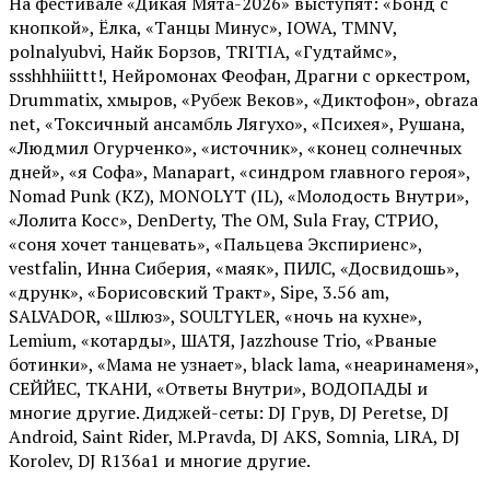
На фестивале «Дикая Мята-2026» выступят: «Бонд с
кнопкой», Ёлка, «Танцы Минус», IOWA, TMNV,
polnalyubvi, Найк Борзов, TRITIA, «Гудтаймс»,
ssshhhiiittt!, Нейромонах Феофан, Драгни с оркестром,
Drummatix, хмыров, «Рубеж Веков», «Диктофон», obraza
net, «Токсичный ансамбль Лягухо», «Психея», Рушана,
«Людмил Огурченко», «источник», «конец солнечных
дней», «я Софа», Manapart, «синдром главного героя»,
Nomad Punk (KZ), MONOLYT (IL), «Молодость Внутри»,
«Лолита Косс», DenDerty, The OM, Sula Fray, СТРИО,
«соня хочет танцевать», «Пальцева Экспириенс»,
vestfalin, Инна Сиберия, «маяк», ПИЛС, «Досвидошь»,
«друнк», «Борисовский Тракт», Sipe, 3.56 am,
SALVADOR, «Шлюз», SOULTYLER, «ночь на кухне»,
Lemium, «котарды», ШАТЯ, Jazzhouse Trio, «Рваные
ботинки», «Мама не узнает», black lama, «неаринаменя»,
СЕЙЙЕС, ТКАНИ, «Ответы Внутри», ВОДОПАДЫ и
многие другие. Диджей-сеты: DJ Грув, DJ Peretse, DJ
Android, Saint Rider, М.Pravda, DJ AKS, Somnia, LIRA, DJ
Korolev, DJ R136a1 и многие другие.