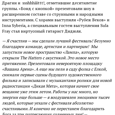
Драгни и ssshhhiiittt!, отметившие десятилетие
группы. «Бонд с кнопкой» презентовали шоу в
расширенном составе со струнными и народными
инструментами. С хорами выступили «Рубеж Веков» и
Inna Syberia, а специальным гостем выступления Sula
Fray стал виртуозный гитарист Дидюля.
— Я счастлив — мы сделали лучший фестиваль! Безумно
благодарен команде, артистам и партнерам! Мы
запустили новое пространство «Лампа», которую
открыли The Hatters с акустикой. Это новое место
притяжение. Презентовали невероятную площадку
«Вашана Арена». А еще мы пели в саду фолка с Елкой,
снимали первые сцены будущего художественного
фильма и записывали с музыкантами ролики для новой
радиостанции «Дикая Мята», которая начнет свое
вещание уже этим летом. Работы у нас много, но
энергии еще больше — я воодушевлен эмоциями тысяч
людей, которые уехали с фестиваля абсолютно
счастливыми. И конечно не перестанем благодарить
Бога за три потрясающих солнечных дня!
—