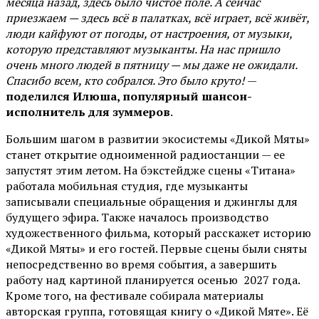
месяца назад, здесь было чистое поле. А сейчас
приезжаем — здесь всё в палатках, всё играет, всё живёт,
люди кайфуют от погоды, от настроения, от музыки,
которую представляют музыканты. На нас пришло
очень много людей в пятницу — мы даже не ожидали.
Спасибо всем, кто собрался. Это было круто!
—
поделился Илюша, популярный шансон-
исполнитель для зуммеров
.
Большим шагом в развитии экосистемы «Дикой Мяты»
станет открытие одноименной радиостанции — ее
запустят этим летом. На бэкстейдже сцены «Титана»
работала мобильная студия, где музыканты
записывали специальные обращения и джинглы для
будущего эфира. Также началось производство
художественного фильма, который расскажет историю
«Дикой Мяты» и его гостей. Первые сцены были сняты
непосредственно во время события, а завершить
работу над картиной планируется осенью 2027 года.
Кроме того, на фестивале собирала материалы
авторская группа, готовящая книгу о «Дикой Мяте». Её