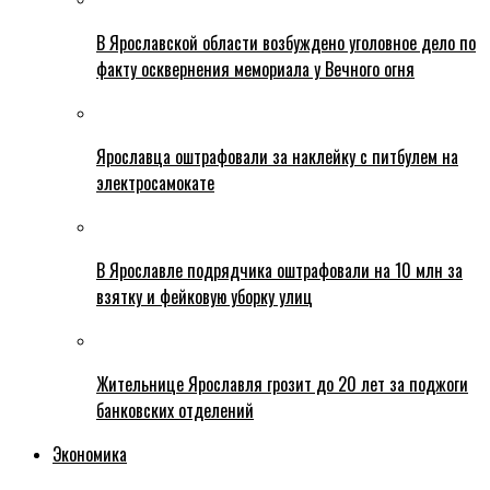
В Ярославской области возбуждено уголовное дело по
факту осквернения мемориала у Вечного огня
Ярославца оштрафовали за наклейку с питбулем на
электросамокате
В Ярославле подрядчика оштрафовали на 10 млн за
взятку и фейковую уборку улиц
Жительнице Ярославля грозит до 20 лет за поджоги
банковских отделений
Экономика