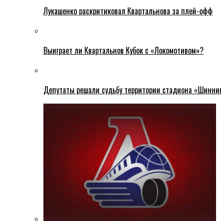
Лукашенко раскритиковал Квартальнова за плей-офф
Выиграет ли Квартальнов Кубок с «Локомотивом»?
Депутаты решали судьбу территории стадиона «Шинни