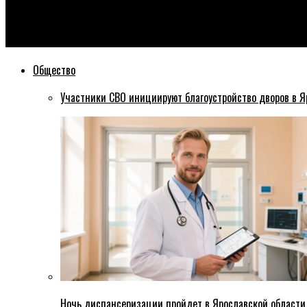
Эхо76
В ДТП с участием маршрутки пострадали семь человек
Общество
Участники СВО инициируют благоустройство дворов в Я
Ночь диспансеризации пройдет в Ярославской области