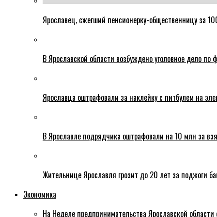
Ярославец, сжегший пенсионерку-общественницу за 100
В Ярославской области возбуждено уголовное дело по ф
Ярославца оштрафовали за наклейку с питбулем на эле
В Ярославле подрядчика оштрафовали на 10 млн за взя
Жительнице Ярославля грозит до 20 лет за поджоги б
Экономика
На Неделе предпринимательства Ярославской области 