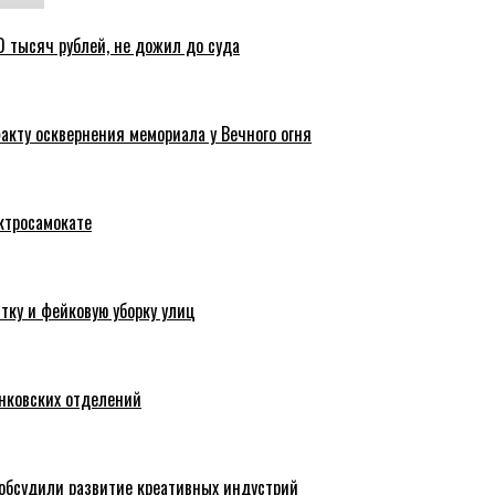
 тысяч рублей, не дожил до суда
акту осквернения мемориала у Вечного огня
ктросамокате
тку и фейковую уборку улиц
анковских отделений
обсудили развитие креативных индустрий