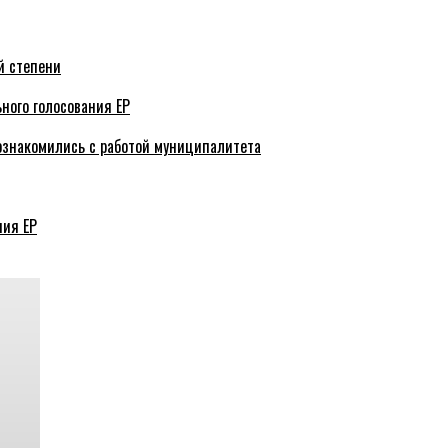
й степени
ного голосования ЕР
ознакомились с работой муниципалитета
ния ЕР