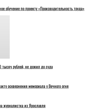
ное обучение по проекту «Производительность труда»
 тысяч рублей, не дожил до суда
акту осквернения мемориала у Вечного огня
ла журналистка из Ярославля