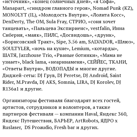
«источник», «конец солнечных дней», «я Софа»,
Manapart, «синдром главного героя», Nomad Punk (KZ),
MONOLYT (IL), «Молодость Внутри», «Лолита Косс»,
DenDerty, The OM, Sula Fray, СТРИО, «соня хочет
танцевать», «Пальцева Экспириенс», vestfalin, Инна
Сиберия, «маяк», ПИЛС, «Досвидошь», «друнк»,
«Борисовский Тракт», Sipe, 3.56 am, SALVADOR, «Шлюз»,
SOULTYLER, «ночь на кухне», Lemium, «котарды»,
ШАТЯ, Jazzhouse Trio, «Рваные ботинки», «Мама не
узнает», black lama, «неаринаменя», СЕЙЙЕС, ТКАНИ,
«Ответы Внутри», ВОДОПАДЫ и многие другие.
Диджей-сеты: DJ Грув, DJ Peretse, DJ Android, Saint
Rider, М.Pravda, DJ AKS, Somnia, LIRA, DJ Korolev, DJ
R136a1 и другие.
Организаторы фестиваля благодарят всех гостей,
артистов, сотрудников и волонтеров, а также
партнеров фестиваля — компании Haval, Яндекс 360,
Яндекс Путешествия, БАРЬЕР, ArtRobots, ЯДРО х
Ruslaser, DS Proaudio, Fresh bar и других.