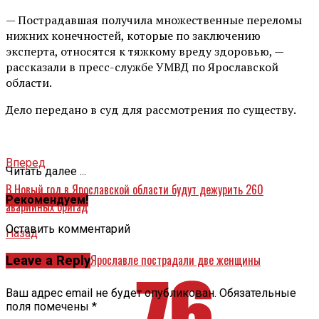
— Пострадавшая получила множественные переломы
нижних конечностей, которые по заключению
эксперта, относятся к тяжкому вреду здоровью, —
рассказали в пресс-службе УМВД по Ярославской
области.
Дело передано в суд для рассмотрения по существу.
Вперед
Читать далее ...
В Новый год в Ярославской области будут дежурить 260
Рекомендуем!
аварийных бригад
Оставить комментарий
Назад
В массовом ДТП в Ярославле пострадали две женщины
Leave a Reply
Ваш адрес email не будет опубликован.
Обязательные
поля помечены
*