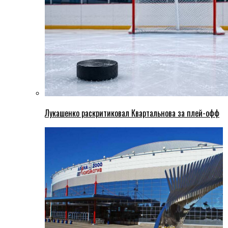
Лукашенко раскритиковал Квартальнова за плей-офф