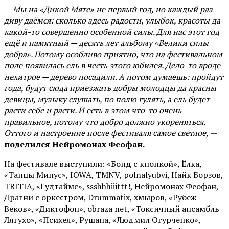
— Мы на «Дикой Мяте» не первый год, но каждый раз
диву даёмся: сколько здесь радости, улыбок, красоты да
какой-то совершенно особенной силы. Для нас этот год
ещё и памятный — десять лет альбому «Велики силы
добра». Потому особливо приятно, что на фестивальном
поле появилась ель в честь этого юбилея. Дело-то вроде
нехитрое — дерево посадили. А потом думаешь: пройдут
года, будут сюда приезжать добры молодцы да красны
девицы, музыку слушать, по полю гулять, а ель будет
расти себе и расти. И есть в этом что-то очень
правильное, потому что добро должно укореняться.
Оттого и настроение после фестиваля самое светлое,
—
поделился Нейромонах Феофан.
На фестивале выступили: «Бонд с кнопкой», Ёлка,
«Танцы Минус», IOWA, TMNV, polnalyubvi, Найк Борзов,
TRITIA, «Гудтаймс», ssshhhiiittt!, Нейромонах Феофан,
Драгни с оркестром, Drummatix, хмыров, «Рубеж
Веков», «Диктофон», obraza net, «Токсичный ансамбль
Лягухо», «Психея», Рушана, «Людмил Огурченко»,