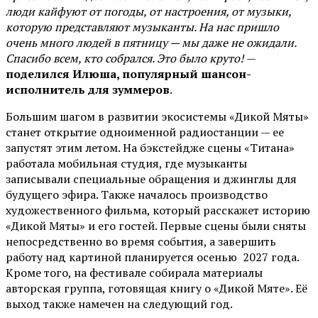
люди кайфуют от погоды, от настроения, от музыки,
которую представляют музыканты. На нас пришло
очень много людей в пятницу — мы даже не ожидали.
Спасибо всем, кто собрался. Это было круто!
—
поделился Илюша, популярный шансон-
исполнитель для зуммеров
.
Большим шагом в развитии экосистемы «Дикой Мяты»
станет открытие одноименной радиостанции — ее
запустят этим летом. На бэкстейдже сцены «Титана»
работала мобильная студия, где музыканты
записывали специальные обращения и джинглы для
будущего эфира. Также началось производство
художественного фильма, который расскажет историю
«Дикой Мяты» и его гостей. Первые сцены были сняты
непосредственно во время события, а завершить
работу над картиной планируется осенью 2027 года.
Кроме того, на фестивале собирала материалы
авторская группа, готовящая книгу о «Дикой Мяте». Её
выход также намечен на следующий год.