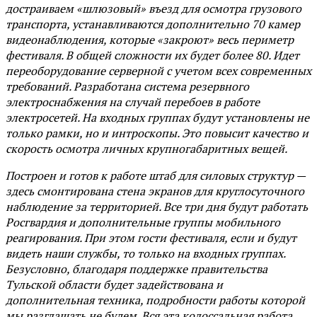
достраиваем «шлюзовый» въезд для осмотра грузового
транспорта, устанавливаются дополнительно 70 камер
видеонаблюдения, которые «закроют» весь периметр
фестиваля. В общей сложности их будет более 80. Идет
переоборудование серверной с учетом всех современных
требований. Разработана система резервного
электроснабжения на случай перебоев в работе
электросетей. На входных группах будут установлены не
только рамки, но и интроскопы. Это повысит качество и
скорость осмотра личных крупногабаритных вещей.
Построен и готов к работе штаб для силовых структур —
здесь смонтирована стена экранов для круглосуточного
наблюдение за территорией. Все три дня будут работать
Росгвардия и дополнительные группы мобильного
реагирования. При этом гости фестиваля, если и будут
видеть наши службы, то только на входных группах.
Безусловно, благодаря поддержке правительства
Тульской области будет задействована и
дополнительная техника, подробности работы которой
мы разглашать не будем. Вся эта колоссальная работа