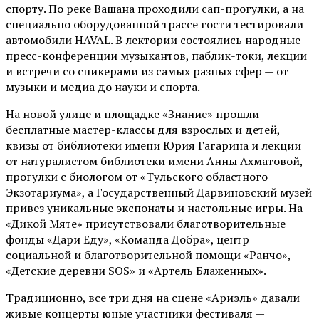
спорту. По реке Вашана проходили сап-прогулки, а на
специально оборудованной трассе гости тестировали
автомобили HAVAL. В лектории состоялись народные
пресс-конференции музыкантов, паблик-токи, лекции
и встречи со спикерами из самых разных сфер — от
музыки и медиа до науки и спорта.
На новой улице и площадке «Знание» прошли
бесплатные мастер-классы для взрослых и детей,
квизы от библиотеки имени Юрия Гагарина и лекции
от
натуралистом
библиотеки имени Анны Ахматовой,
прогулки с биологом от
«Тульского областного
Экзотариума»
, а Государственный Дарвиновский музей
привез уникальные экспонаты и настольные игры. На
«Дикой Мяте» присутствовали благотворительные
фонды «Дари Еду», «Команда Добра», центр
социальной и благотворительной помощи «Ранчо»,
«Детские деревни SOS» и «Артель Блаженных».
Традиционно, все три дня на сцене
«Ариэль»
давали
живые концерты юные участники фестиваля —