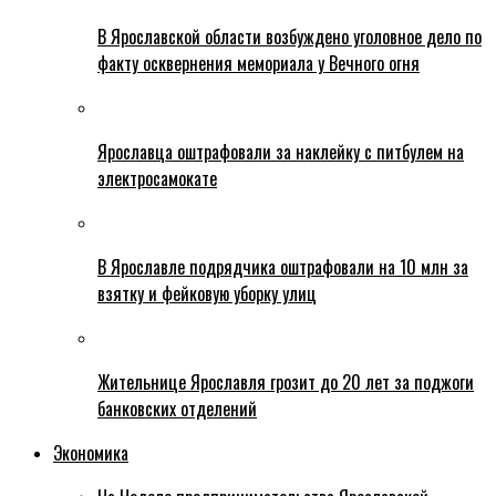
В Ярославской области возбуждено уголовное дело по
факту осквернения мемориала у Вечного огня
Ярославца оштрафовали за наклейку с питбулем на
электросамокате
В Ярославле подрядчика оштрафовали на 10 млн за
взятку и фейковую уборку улиц
Жительнице Ярославля грозит до 20 лет за поджоги
банковских отделений
Экономика