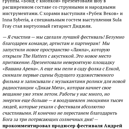
группы. «Бонд с кнопкой» презентовали шоу в
расширенном составе со струнными и народными
инструментами. С хорами выступили «Рубеж Веков» и
Inna Syberia, а специальным гостем выступления Sula
Fray стал виртуозный гитарист Дидюля.
— Я счастлив — мы сделали лучший фестиваль! Безумно
благодарен команде, артистам и партнерам! Мы
запустили новое пространство «Лампа», которую
открыли The Hatters с акустикой. Это новое место
притяжение. Презентовали невероятную площадку
«Вашана Арена». А еще мы пели в саду фолка с Елкой,
снимали первые сцены будущего художественного
фильма и записывали с музыкантами ролики для новой
радиостанции «Дикая Мята», которая начнет свое
вещание уже этим летом. Работы у нас много, но
энергии еще больше — я воодушевлен эмоциями тысяч
людей, которые уехали с фестиваля абсолютно
счастливыми. И конечно не перестанем благодарить
Бога за три потрясающих солнечных дня!
—
прокомментировал продюсер фестиваля Андрей