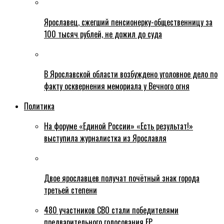
Ярославец, сжегший пенсионерку-общественницу за
100 тысяч рублей, не дожил до суда
В Ярославской области возбуждено уголовное дело по
факту осквернения мемориала у Вечного огня
Политика
На форуме «Единой России» «Есть результат!»
выступила журналистка из Ярославля
Двое ярославцев получат почётный знак города
третьей степени
480 участников СВО стали победителями
предварительного голосования ЕР