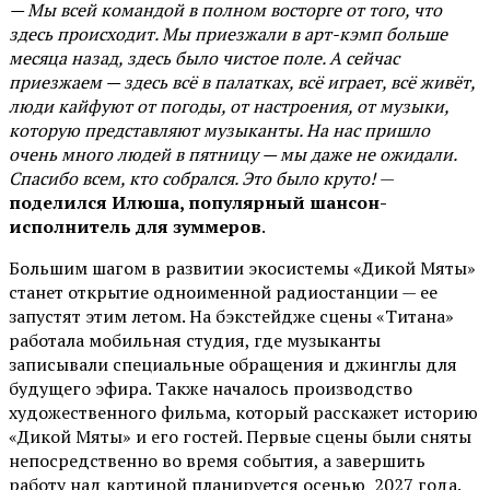
— Мы всей командой в полном восторге от того, что
здесь происходит. Мы приезжали в арт-кэмп больше
месяца назад, здесь было чистое поле. А сейчас
приезжаем — здесь всё в палатках, всё играет, всё живёт,
люди кайфуют от погоды, от настроения, от музыки,
которую представляют музыканты. На нас пришло
очень много людей в пятницу — мы даже не ожидали.
Спасибо всем, кто собрался. Это было круто!
—
поделился Илюша, популярный шансон-
исполнитель для зуммеров
.
Большим шагом в развитии экосистемы «Дикой Мяты»
станет открытие одноименной радиостанции — ее
запустят этим летом. На бэкстейдже сцены «Титана»
работала мобильная студия, где музыканты
записывали специальные обращения и джинглы для
будущего эфира. Также началось производство
художественного фильма, который расскажет историю
«Дикой Мяты» и его гостей. Первые сцены были сняты
непосредственно во время события, а завершить
работу над картиной планируется осенью 2027 года.