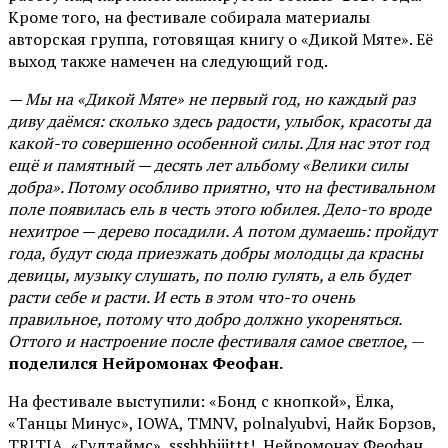
Кроме того, на фестивале собирала материалы
авторская группа, готовящая книгу о «Дикой Мяте». Её
выход также намечен на следующий год.
— Мы на «Дикой Мяте» не первый год, но каждый раз
диву даёмся: сколько здесь радости, улыбок, красоты да
какой-то совершенно особенной силы. Для нас этот год
ещё и памятный — десять лет альбому «Велики силы
добра». Потому особливо приятно, что на фестивальном
поле появилась ель в честь этого юбилея. Дело-то вроде
нехитрое — дерево посадили. А потом думаешь: пройдут
года, будут сюда приезжать добры молодцы да красны
девицы, музыку слушать, по полю гулять, а ель будет
расти себе и расти. И есть в этом что-то очень
правильное, потому что добро должно укореняться.
Оттого и настроение после фестиваля самое светлое,
—
поделился Нейромонах Феофан.
На фестивале выступили: «Бонд с кнопкой», Ёлка,
«Танцы Минус», IOWA, TMNV, polnalyubvi, Найк Борзов,
TRITIA, «Гудтаймс», ssshhhiiittt!, Нейромонах Феофан,