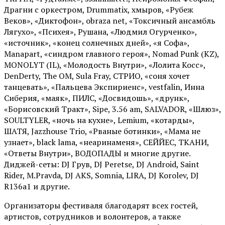
Драгни с оркестром, Drummatix, хмыров, «Рубеж
Веков», «Диктофон», obraza net, «Токсичный ансамбль
Лягухо», «Психея», Рушана, «Людмил Огурченко»,
«источник», «конец солнечных дней», «я Софа»,
Manapart, «синдром главного героя», Nomad Punk (KZ),
MONOLYT (IL), «Молодость Внутри», «Лолита Косс»,
DenDerty, The OM, Sula Fray, СТРИО, «соня хочет
танцевать», «Пальцева Экспириенс», vestfalin, Инна
Сиберия, «маяк», ПИЛС, «Досвидошь», «друнк»,
«Борисовский Тракт», Sipe, 3.56 am, SALVADOR, «Шлюз»,
SOULTYLER, «ночь на кухне», Lemium, «котарды»,
ШАТЯ, Jazzhouse Trio, «Рваные ботинки», «Мама не
узнает», black lama, «неаринаменя», СЕЙЙЕС, ТКАНИ,
«Ответы Внутри», ВОДОПАДЫ и многие другие.
Диджей-сеты: DJ Грув, DJ Peretse, DJ Android, Saint
Rider, М.Pravda, DJ AKS, Somnia, LIRA, DJ Korolev, DJ
R136a1 и другие.
Организаторы фестиваля благодарят всех гостей,
артистов, сотрудников и волонтеров, а также