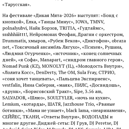
«Тарусская».
На фестивале «Дикая Мята-2026» выступят: «Бонд с
кнопкой», Ёлка, «Танцы Минус», IOWA, TMNV,
polnalyubvi, Найк Борзов, TRITIA, «Гудтаймс»,
ssshhhiiittt!, Нейромонах Феофан, Драгни с оркестром,
Drummatix, хмыров, «Рубеж Веков», «Диктофон», obraza
net, «Токсичный ансамбль Лягухо», «Психея», Рушана,
«Людмил Огурченко», «источник», «конец солнечных
дней», «я Софа», Manapart, «синдром главного героя»,
Nomad Punk (KZ), MONOLYT (IL), «Молодость Внутри»,
«Лолита Косс», DenDerty, The OM, Sula Fray, СТРИО,
«соня хочет танцевать», «Пальцева Экспириенс»,
vestfalin, Инна Сиберия, «маяк», ПИЛС, «Досвидошь»,
«друнк», «Борисовский Тракт», Sipe, 3.56 am,
SALVADOR, «Шлюз», SOULTYLER, «ночь на кухне»,
Lemium, «котарды», ШАТЯ, Jazzhouse Trio, «Рваные
ботинки», «Мама не узнает», black lama, «неаринаменя»,
СЕЙЙЕС, ТКАНИ, «Ответы Внутри», ВОДОПАДЫ и
многие другие. Диджей-сеты: DJ Грув, DJ Peretse, DJ