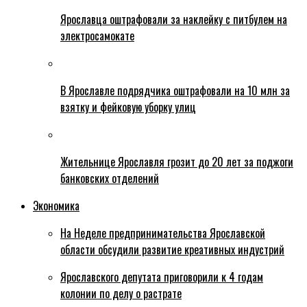
Ярославца оштрафовали за наклейку с питбулем на
электросамокате
В Ярославле подрядчика оштрафовали на 10 млн за
взятку и фейковую уборку улиц
Жительнице Ярославля грозит до 20 лет за поджоги
банковских отделений
Экономика
На Неделе предпринимательства Ярославской
области обсудили развитие креативных индустрий
Ярославского депутата приговорили к 4 годам
колонии по делу о растрате