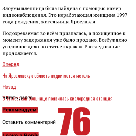
Злоумышленница была найдена с помощью камер
видеонаблюдения. Это неработающая женщина 1997
года рождения, жительница Ярославля.
Подозреваемая во всём призналась, а похищенное к
моменту задержания уже было продано. Возбуждено
уголовное дело по статье «кража». Расследование
продолжается.
Вперед
На Ярославскую область надвигается метель
Назад
В Тутаевской больнице появилась кислородная станция
Читать далее ...
Рекомендуем!
Оставить комментарий
Leave a Reply