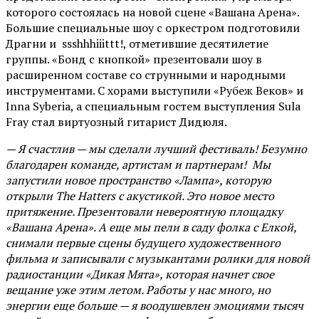
которого состоялась на новой сцене «Вашана Арена».
Большие специальные шоу с оркестром подготовили
Драгни и ssshhhiiittt!, отметившие десятилетие
группы. «Бонд с кнопкой» презентовали шоу в
расширенном составе со струнными и народными
инструментами. С хорами выступили «Рубеж Веков» и
Inna Syberia, а специальным гостем выступления Sula
Fray стал виртуозный гитарист Дидюля.
— Я счастлив — мы сделали лучший фестиваль! Безумно
благодарен команде, артистам и партнерам! Мы
запустили новое пространство «Лампа», которую
открыли The Hatters с акустикой. Это новое место
притяжение. Презентовали невероятную площадку
«Вашана Арена». А еще мы пели в саду фолка с Елкой,
снимали первые сцены будущего художественного
фильма и записывали с музыкантами ролики для новой
радиостанции «Дикая Мята», которая начнет свое
вещание уже этим летом. Работы у нас много, но
энергии еще больше — я воодушевлен эмоциями тысяч