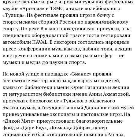
дружественные игры с игроками тульских футбольных
клубов «Арсенал» и ТЗМС, а также волейбольного
«Тулица». На фестивале прошли игры в боччу с
спортсменами сборной России по паралимпийскому
спорту. По реке Вашана проходили сап-прогулки, а на
специально оборудованной трассе гости тестировали
автомобили HAVAL. В лектории состоялись народные
пресс-конференции музыкантов, паблик-токи, лекции
и встречи со спикерами из самых разных сфер — от
музыки и медиа до науки и спорта.
На новой улице и площадке «Знание» прошли
бесплатные мастер-классы для взрослых и детей,
квизы от библиотеки имени Юрия Гагарина и лекции
от
натуралистом
библиотеки имени Анны Ахматовой,
прогулки с биологом от
«Тульского областного
Экзотариума»
, а Государственный Дарвиновский музей
привез уникальные экспонаты и настольные игры. На
«Дикой Мяте» присутствовали благотворительные
фонды «Дари Еду», «Команда Добра», центр
социальной и благотворительной помощи «Ранчо»,