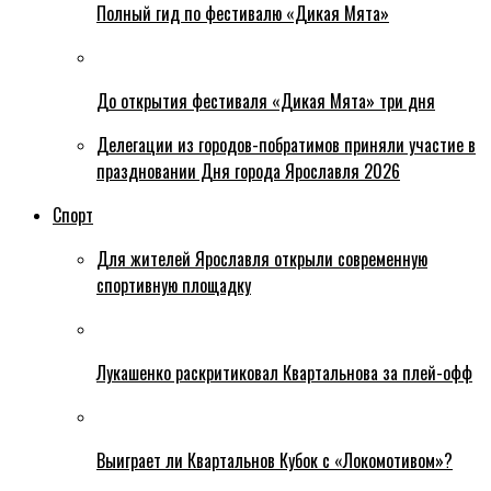
Полный гид по фестивалю «Дикая Мята»
До открытия фестиваля «Дикая Мята» три дня
Делегации из городов-побратимов приняли участие в
праздновании Дня города Ярославля 2026
Спорт
Для жителей Ярославля открыли современную
спортивную площадку
Лукашенко раскритиковал Квартальнова за плей-офф
Выиграет ли Квартальнов Кубок с «Локомотивом»?