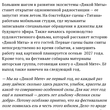
Большим шагом в развитии экосистемы «Дикой Мяты»
станет открытие одноименной радиостанции — ее
запустят этим летом. На бэкстейдже сцены «Титана»
работала мобильная студия, где музыканты
записывали специальные обращения и джинглы для
будущего эфира. Также началось производство
художественного фильма, который расскажет историю
«Дикой Мяты» и его гостей. Первые сцены были сняты
непосредственно во время события, а завершить
работу над картиной планируется осенью 2027 года.
Кроме того, на фестивале собирала материалы
авторская группа, готовящая книгу о «Дикой Мяте». Её
выход также намечен на следующий год.
— Мы на «Дикой Мяте» не первый год, но каждый раз
диву даёмся: сколько здесь радости, улыбок, красоты да
какой-то совершенно особенной силы. Для нас этот год
ещё и памятный — десять лет альбому «Велики силы
добра». Потому особливо приятно, что на фестивальном
поле появилась ель в честь этого юбилея. Дело-то вроде