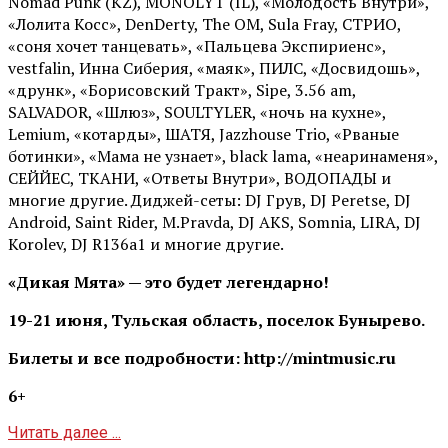
Nomad Punk (KZ), MONOLYT (IL), «Молодость Внутри»,
«Лолита Косс», DenDerty, The OM, Sula Fray, СТРИО,
«соня хочет танцевать», «Пальцева Экспириенс»,
vestfalin, Инна Сиберия, «маяк», ПИЛС, «Досвидошь»,
«друнк», «Борисовский Тракт», Sipe, 3.56 am,
SALVADOR, «Шлюз», SOULTYLER, «ночь на кухне»,
Lemium, «котарды», ШАТЯ, Jazzhouse Trio, «Рваные
ботинки», «Мама не узнает», black lama, «неаринаменя»,
СЕЙЙЕС, ТКАНИ, «Ответы Внутри», ВОДОПАДЫ и
многие другие. Диджей-сеты: DJ Грув, DJ Peretse, DJ
Android, Saint Rider, М.Pravda, DJ AKS, Somnia, LIRA, DJ
Korolev, DJ R136a1 и многие другие.
«Дикая Мята» — это будет легендарно!
19-21 июня, Тульская область, поселок Бунырево.
Билеты и все подробности: http://mintmusic.ru
6+
Читать далее ...