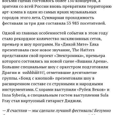
восьми сценах состоялось более 130 концертов, а
зрители со всей России вновь превратили территорию
арт-кэмпа в один из самых ярких музыкальных
городов этого лета. Суммарная проходимость
фестиваля за три дня составила 53 983 посетителей.
Одной из главных особенностей события в этом году
стало рекордное количество эксклюзивных сетов,
премьер и шоу программ. На «Дикой Мяте» Ёлка
презентовала свое новое звучание, The Hatters
представили свой проект «Электроника», премьера
которого состоялась на новой сцене «Вашана Арена».
Большие специальные шоу с оркестром подготовили
Драгни и ssshhhiiittt!, отметившие десятилетие
группы. «Бонд с кнопкой» презентовали шоу в
расширенном составе со струнными и народными
инструментами. С хорами выступили «Рубеж Веков» и
Inna Syberia, а специальным гостем выступления Sula
Fray стал виртуозный гитарист Дидюля.
— Я счастлив — мы сделали лучший фестиваль! Безумно