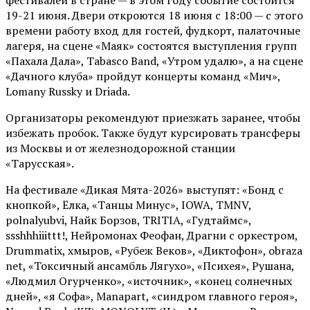
19-21 июня. Двери откроются 18 июня с 18:00 — с этого
времени работу вход для гостей, фудкорт, палаточные
лагеря, на сцене «Маяк» состоятся выступления групп
«Пахала Дала», Tabasco Band, «Утром удалю», а на сцене
«Дачного клуба» пройдут концерты команд «Мич»,
Lomany Russky и Driada.
Организаторы рекомендуют приезжать заранее, чтобы
избежать пробок. Также будут курсировать трансферы
из Москвы и от железнодорожной станции
«Тарусская».
На фестивале «Дикая Мята-2026» выступят: «Бонд с
кнопкой», Ёлка, «Танцы Минус», IOWA, TMNV,
polnalyubvi, Найк Борзов, TRITIA, «Гудтаймс»,
ssshhhiiittt!, Нейромонах Феофан, Драгни с оркестром,
Drummatix, хмыров, «Рубеж Веков», «Диктофон», obraza
net, «Токсичный ансамбль Лягухо», «Психея», Рушана,
«Людмил Огурченко», «источник», «конец солнечных
дней», «я Софа», Manapart, «синдром главного героя»,