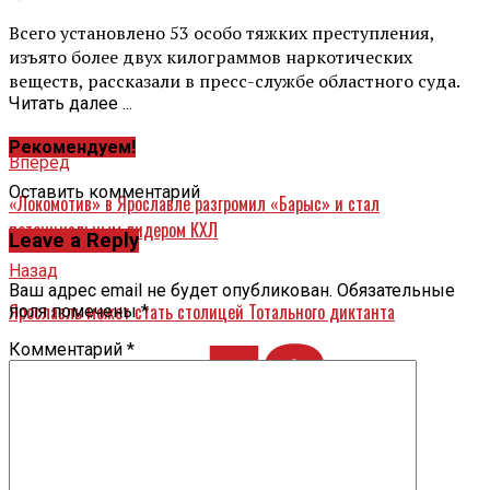
Всего установлено 53 особо тяжких преступления,
изъято более двух килограммов наркотических
веществ, рассказали в пресс-службе областного суда.
Читать далее ...
Рекомендуем!
Вперед
Оставить комментарий
«Локомотив» в Ярославле разгромил «Барыс» и стал
потенциальным лидером КХЛ
Leave a Reply
Назад
Ваш адрес email не будет опубликован.
Обязательные
Ярославль может стать столицей Тотального диктанта
поля помечены
*
Комментарий
*