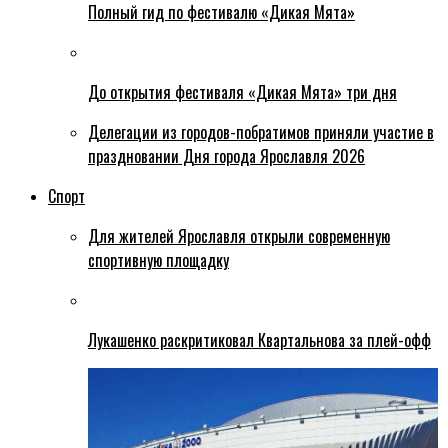
Полный гид по фестивалю «Дикая Мята»
До открытия фестиваля «Дикая Мята» три дня
Делегации из городов-побратимов приняли участие в
праздновании Дня города Ярославля 2026
Спорт
Для жителей Ярославля открыли современную
спортивную площадку
Лукашенко раскритиковал Квартальнова за плей-офф