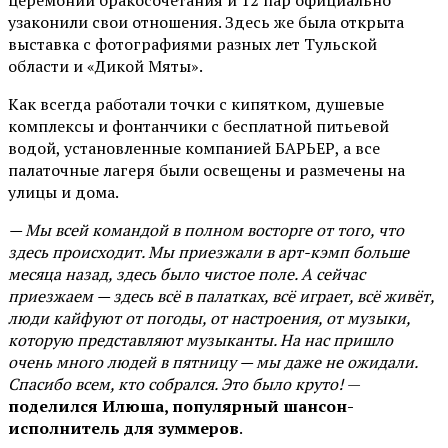
церемонии бракосочетания и 12 пар официально
узаконили свои отношения. Здесь же была открыта
выставка с фотографиями разных лет Тульской
области и «Дикой Мяты».
Как всегда работали точки с кипятком, душевые
комплексы и фонтанчики с бесплатной питьевой
водой, установленные компанией БАРЬЕР, а все
палаточные лагеря были освещены и размечены на
улицы и дома.
— Мы всей командой в полном восторге от того, что
здесь происходит. Мы приезжали в арт-кэмп больше
месяца назад, здесь было чистое поле. А сейчас
приезжаем — здесь всё в палатках, всё играет, всё живёт,
люди кайфуют от погоды, от настроения, от музыки,
которую представляют музыканты. На нас пришло
очень много людей в пятницу — мы даже не ожидали.
Спасибо всем, кто собрался. Это было круто!
—
поделился Илюша, популярный шансон-
исполнитель для зуммеров
.