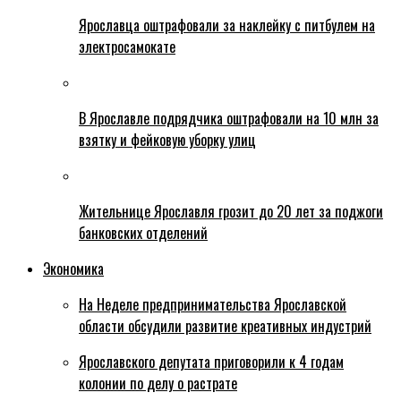
Ярославца оштрафовали за наклейку с питбулем на
электросамокате
В Ярославле подрядчика оштрафовали на 10 млн за
взятку и фейковую уборку улиц
Жительнице Ярославля грозит до 20 лет за поджоги
банковских отделений
Экономика
На Неделе предпринимательства Ярославской
области обсудили развитие креативных индустрий
Ярославского депутата приговорили к 4 годам
колонии по делу о растрате