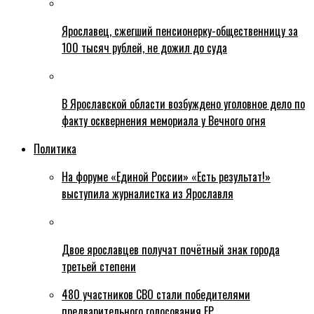
Ярославец, сжегший пенсионерку-общественницу за
100 тысяч рублей, не дожил до суда
В Ярославской области возбуждено уголовное дело по
факту осквернения мемориала у Вечного огня
Политика
На форуме «Единой России» «Есть результат!»
выступила журналистка из Ярославля
Двое ярославцев получат почётный знак города
третьей степени
480 участников СВО стали победителями
предварительного голосования ЕР