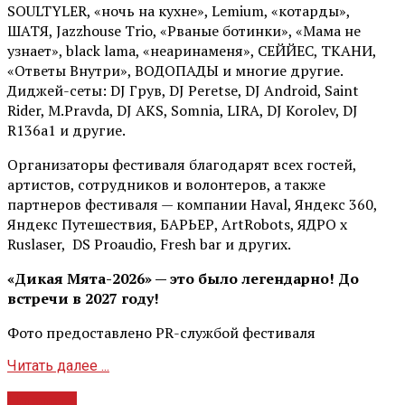
SOULTYLER, «ночь на кухне», Lemium, «котарды»,
ШАТЯ, Jazzhouse Trio, «Рваные ботинки», «Мама не
узнает», black lama, «неаринаменя», СЕЙЙЕС, ТКАНИ,
«Ответы Внутри», ВОДОПАДЫ и многие другие.
Диджей-сеты: DJ Грув, DJ Peretse, DJ Android, Saint
Rider, М.Pravda, DJ AKS, Somnia, LIRA, DJ Korolev, DJ
R136a1 и другие.
Организаторы фестиваля благодарят всех гостей,
артистов, сотрудников и волонтеров, а также
партнеров фестиваля — компании Haval, Яндекс 360,
Яндекс Путешествия, БАРЬЕР, ArtRobots, ЯДРО х
Ruslaser, DS Proaudio, Fresh bar и других.
«Дикая Мята-2026» — это было легендарно! До
встречи в 2027 году!
Фото предоставлено PR-службой фестиваля
Читать далее ...
Новости