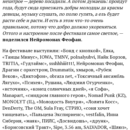
нехитрое — дерево посадили. А потом думаешь: пройдут
года, будут сюда приезжать добры молодцы да красны
девицы, музыку слушать, по полю гулять, а ель будет
расти себе и расти. И есть в этом что-то очень
правильное, потому что добро должно укореняться.
Оттого и настроение после фестиваля самое светлое,
—
поделился Нейромонах Феофан.
На фестивале выступили: «Бонд с кнопкой», Ёлка,
«Танцы Минус», IOWA, TMNV, polnalyubvi, Найк Борзов,
TRITIA, «Гудтаймс», ssshhhiiittt!, Нейромонах Феофан,
Драгни с оркестром, Drummatix, хмыров, «Рубеж
Веков», «Диктофон», obraza net, «Токсичный ансамбль
Лягухо», «Психея», Рушана, «Людмил Огурченко»,
«источник», «конец солнечных дней», «я Софа»,
Manapart, «синдром главного героя», Nomad Punk (KZ),
MONOLYT (IL), «Молодость Внутри», «Лолита Косс»,
DenDerty, The OM, Sula Fray, СТРИО, «соня хочет
танцевать», «Пальцева Экспириенс», vestfalin, Инна
Сиберия, «маяк», ПИЛС, «Досвидошь», «друнк»,
«Борисовский Тракт», Sipe, 3.56 am, SALVADOR, «Шлюз»,