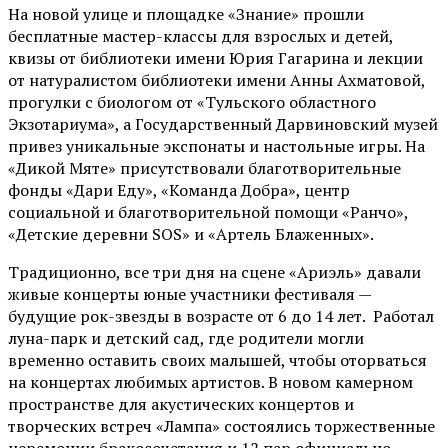
На новой улице и площадке «Знание» прошли
бесплатные мастер-классы для взрослых и детей,
квизы от библиотеки имени Юрия Гагарина и лекции
от
натуралистом
библиотеки имени Анны Ахматовой,
прогулки с биологом от
«Тульского областного
Экзотариума»
, а Государственный Дарвиновский музей
привез уникальные экспонаты и настольные игры. На
«Дикой Мяте» присутствовали благотворительные
фонды «Дари Еду», «Команда Добра», центр
социальной и благотворительной помощи «Ранчо»,
«Детские деревни SOS» и «Артель Блаженных».
Традиционно, все три дня на сцене
«Ариэль»
давали
живые концерты юные участники фестиваля —
будущие рок-звезды в возрасте от 6 до 14 лет. Работал
луна-парк и детский сад, где родители могли
временно оставить своих малышей, чтобы оторваться
на концертах любимых артистов. В новом камерном
пространстве для акустических концертов и
творческих встреч «Лампа» состоялись торжественные