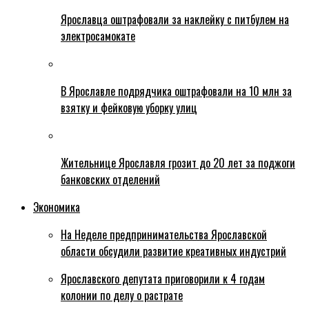
Ярославца оштрафовали за наклейку с питбулем на
электросамокате
В Ярославле подрядчика оштрафовали на 10 млн за
взятку и фейковую уборку улиц
Жительнице Ярославля грозит до 20 лет за поджоги
банковских отделений
Экономика
На Неделе предпринимательства Ярославской
области обсудили развитие креативных индустрий
Ярославского депутата приговорили к 4 годам
колонии по делу о растрате