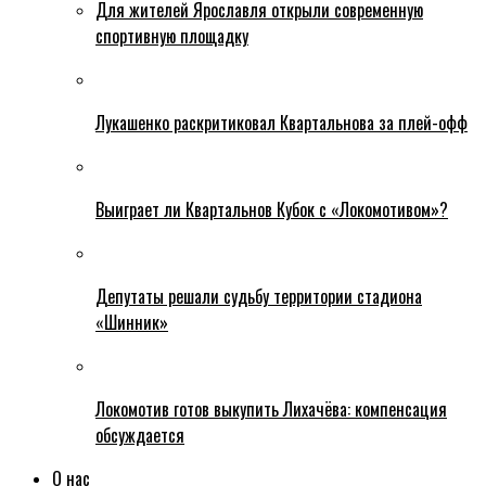
Для жителей Ярославля открыли современную
спортивную площадку
Лукашенко раскритиковал Квартальнова за плей-офф
Выиграет ли Квартальнов Кубок с «Локомотивом»?
Депутаты решали судьбу территории стадиона
«Шинник»
Локомотив готов выкупить Лихачёва: компенсация
обсуждается
О нас