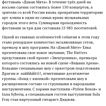
фестиваль «Дикая Мята». В течение трёх дней на
восьми сценах состоялось более 130 концертов, а
зрители со всей России вновь превратили территорию
арт-кэмпа в один из самых ярких музыкальных
городов этого лета. Суммарная проходимость
фестиваля за три дня составила 53 983 посетителей.
Одной из главных особенностей события в этом году
стало рекордное количество эксклюзивных сетов,
премьер и шоу программ. На «Дикой Мяте» Ёлка
презентовала свое новое звучание, The Hatters
представили свой проект «Электроника», премьера
которого состоялась на новой сцене «Вашана Арена».
Большие специальные шоу с оркестром подготовили
Драгни и ssshhhiiittt!, отметившие десятилетие
группы. «Бонд с кнопкой» презентовали шоу в
расширенном составе со струнными и народными
инструментами. С хорами выступили «Рубеж Веков» и
Inna Syberia, а специальным гостем выступления Sula
Fray стал виртуозный гитарист Дидюля.