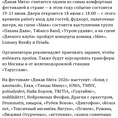
«Дикая Мята» считается одним из самых комфортных
фестивалей в стране — в этом году событие состоится
19-21 июня. Двери откроются 18 июня с 18:00 — с этого
времени работу вход для гостей, фудкорт, палаточные
лагеря, на сцене «Маяк» состоятся выступления групп
«Пахала Дала», Tabasco Band, «Утром удалю», а на сцене
«Дачного клуба» пройдут концерты команд «Мич»,
Lomany Russky и Driada.
Организаторы рекомендуют приезжать заранее, чтобы
избежать пробок. Также будут курсировать трансферы
из Москвы и от железнодорожной станции
«Тарусская».
На фестивале «Дикая Мята-2026» выступят: «Бонд с
кнопкой», Ёлка, «Танцы Минус», IOWA, TMNV,
polnalyubvi, Найк Борзов, TRITIA, «Гудтаймс»,
ssshhhiiittt!, Нейромонах Феофан, Драгни с оркестром,
Drummatix, хмыров, «Рубеж Веков», «Диктофон», obraza
net, «Токсичный ансамбль Лягухо», «Психея», Рушана,
«Людмил Огурченко», «источник», «конец солнечных