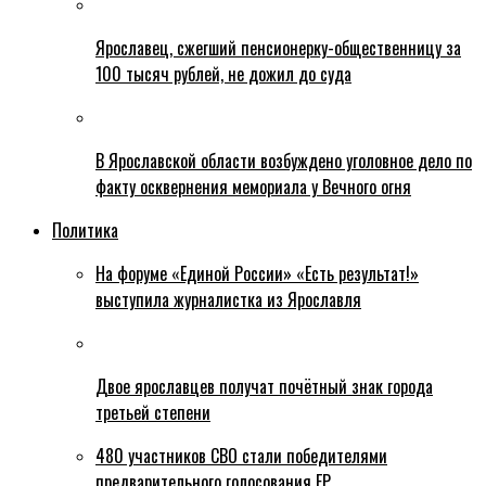
Ярославец, сжегший пенсионерку-общественницу за
100 тысяч рублей, не дожил до суда
В Ярославской области возбуждено уголовное дело по
факту осквернения мемориала у Вечного огня
Политика
На форуме «Единой России» «Есть результат!»
выступила журналистка из Ярославля
Двое ярославцев получат почётный знак города
третьей степени
480 участников СВО стали победителями
предварительного голосования ЕР