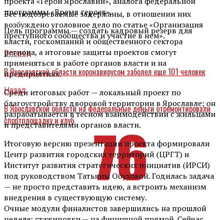
проекта «Герои Ярославии», аналога федеральной
программы «Время героев».
Все подозреваемые задержаны, в отношении них
возбуждено уголовное дело по статье «Организация
Цель программы — создать кадровый резерв для
преступного сообщества и участие в нем».
власти, госкомпаний и общественного сектора
региона, а итоговые защиты проектов смогут
Вперед
применяться в работе органов власти и на
В Ярославской области коронавирусом заболел еще 101 человек
предприятиях.
Назад
Среди итоговых работ — локальный проект по
благоустройству дворовой территории в Ярославле; он
В Ярославской области на федеральные деньги отремонтировали
разрабатывается в тесном взаимодействии с жильцами
спортплощадку и клуб
и представителями органов власти.
Итоговую версию презентации проекта формировали
Центр развития городских территорий (ЦРГТ) и
Институт развития стратегических инициатив (ИРСИ)
под руководством Татьяны Обуховой. Годилась задача
— не просто представить идею, а встроить механизм
внедрения в существующую систему.
Очные модули финалистов завершились на прошлой
неделе; стажировки — на финишной прямой. Сейчас