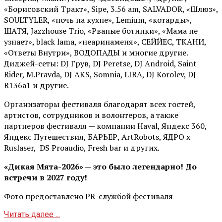
«Борисовский Тракт», Sipe, 3.56 am, SALVADOR, «Шлюз»,
SOULTYLER, «ночь на кухне», Lemium, «котарды»,
ШАТЯ, Jazzhouse Trio, «Рваные ботинки», «Мама не
узнает», black lama, «неаринаменя», СЕЙЙЕС, ТКАНИ,
«Ответы Внутри», ВОДОПАДЫ и многие другие.
Диджей-сеты: DJ Грув, DJ Peretse, DJ Android, Saint
Rider, М.Pravda, DJ AKS, Somnia, LIRA, DJ Korolev, DJ
R136a1 и другие.
Организаторы фестиваля благодарят всех гостей,
артистов, сотрудников и волонтеров, а также
партнеров фестиваля — компании Haval, Яндекс 360,
Яндекс Путешествия, БАРЬЕР, ArtRobots, ЯДРО х
Ruslaser, DS Proaudio, Fresh bar и других.
«Дикая Мята-2026» — это было легендарно! До
встречи в 2027 году!
Фото предоставлено PR-службой фестиваля
Читать далее ...