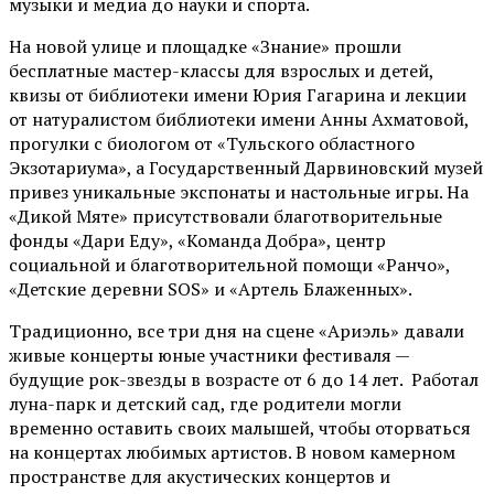
музыки и медиа до науки и спорта.
На новой улице и площадке «Знание» прошли
бесплатные мастер-классы для взрослых и детей,
квизы от библиотеки имени Юрия Гагарина и лекции
от
натуралистом
библиотеки имени Анны Ахматовой,
прогулки с биологом от
«Тульского областного
Экзотариума»
, а Государственный Дарвиновский музей
привез уникальные экспонаты и настольные игры. На
«Дикой Мяте» присутствовали благотворительные
фонды «Дари Еду», «Команда Добра», центр
социальной и благотворительной помощи «Ранчо»,
«Детские деревни SOS» и «Артель Блаженных».
Традиционно, все три дня на сцене
«Ариэль»
давали
живые концерты юные участники фестиваля —
будущие рок-звезды в возрасте от 6 до 14 лет. Работал
луна-парк и детский сад, где родители могли
временно оставить своих малышей, чтобы оторваться
на концертах любимых артистов. В новом камерном
пространстве для акустических концертов и