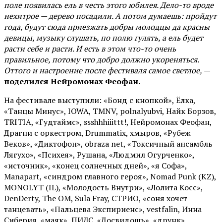
поле появилась ель в честь этого юбилея. Дело-то вроде
нехитрое — дерево посадили. А потом думаешь: пройдут
года, будут сюда приезжать добры молодцы да красны
девицы, музыку слушать, по полю гулять, а ель будет
расти себе и расти. И есть в этом что-то очень
правильное, потому что добро должно укореняться.
Оттого и настроение после фестиваля самое светлое,
—
поделился Нейромонах Феофан.
На фестивале выступили: «Бонд с кнопкой», Ёлка,
«Танцы Минус», IOWA, TMNV, polnalyubvi, Найк Борзов,
TRITIA, «Гудтаймс», ssshhhiiittt!, Нейромонах Феофан,
Драгни с оркестром, Drummatix, хмыров, «Рубеж
Веков», «Диктофон», obraza net, «Токсичный ансамбль
Лягухо», «Психея», Рушана, «Людмил Огурченко»,
«источник», «конец солнечных дней», «я Софа»,
Manapart, «синдром главного героя», Nomad Punk (KZ),
MONOLYT (IL), «Молодость Внутри», «Лолита Косс»,
DenDerty, The OM, Sula Fray, СТРИО, «соня хочет
танцевать», «Пальцева Экспириенс», vestfalin, Инна
Сиберия, «маяк», ПИЛС, «Досвидошь», «друнк»,