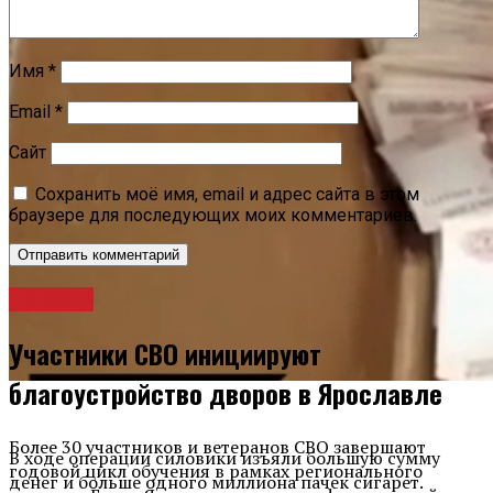
Имя
*
Email
*
Сайт
Сохранить моё имя, email и адрес сайта в этом
браузере для последующих моих комментариев.
Новости
Участники СВО инициируют
благоустройство дворов в Ярославле
Более 30 участников и ветеранов СВО завершают
В ходе операции силовики изъяли большую сумму
годовой цикл обучения в рамках регионального
денег и больше одного миллиона пачек сигарет.