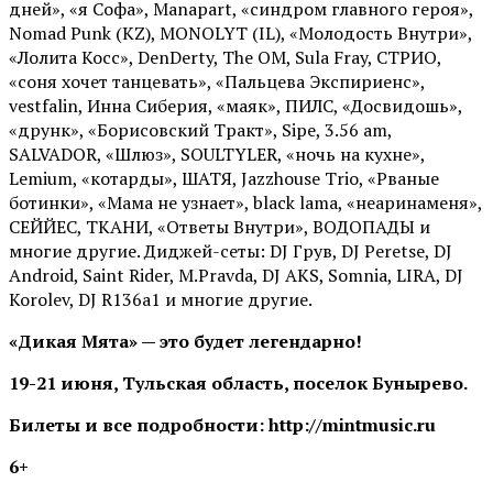
дней», «я Софа», Manapart, «синдром главного героя»,
Nomad Punk (KZ), MONOLYT (IL), «Молодость Внутри»,
«Лолита Косс», DenDerty, The OM, Sula Fray, СТРИО,
«соня хочет танцевать», «Пальцева Экспириенс»,
vestfalin, Инна Сиберия, «маяк», ПИЛС, «Досвидошь»,
«друнк», «Борисовский Тракт», Sipe, 3.56 am,
SALVADOR, «Шлюз», SOULTYLER, «ночь на кухне»,
Lemium, «котарды», ШАТЯ, Jazzhouse Trio, «Рваные
ботинки», «Мама не узнает», black lama, «неаринаменя»,
СЕЙЙЕС, ТКАНИ, «Ответы Внутри», ВОДОПАДЫ и
многие другие. Диджей-сеты: DJ Грув, DJ Peretse, DJ
Android, Saint Rider, М.Pravda, DJ AKS, Somnia, LIRA, DJ
Korolev, DJ R136a1 и многие другие.
«Дикая Мята» — это будет легендарно!
19-21 июня, Тульская область, поселок Бунырево.
Билеты и все подробности: http://mintmusic.ru
6+