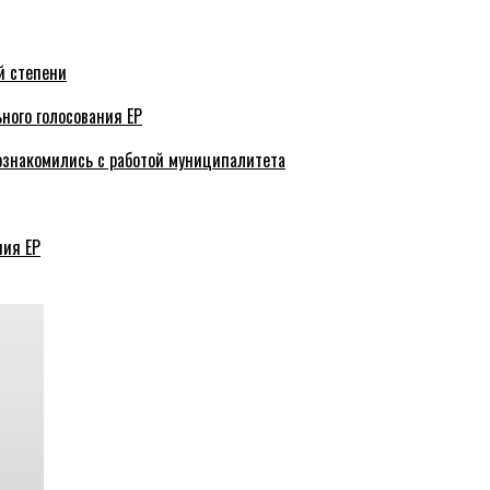
й степени
ного голосования ЕР
ознакомились с работой муниципалитета
ния ЕР