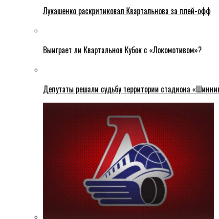
Лукашенко раскритиковал Квартальнова за плей-офф
Выиграет ли Квартальнов Кубок с «Локомотивом»?
Депутаты решали судьбу территории стадиона «Шинни