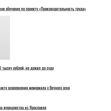
ное обучение по проекту «Производительность труда»
 тысяч рублей, не дожил до суда
акту осквернения мемориала у Вечного огня
ла журналистка из Ярославля