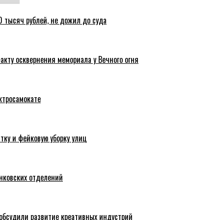
 тысяч рублей, не дожил до суда
акту осквернения мемориала у Вечного огня
ктросамокате
тку и фейковую уборку улиц
анковских отделений
обсудили развитие креативных индустрий