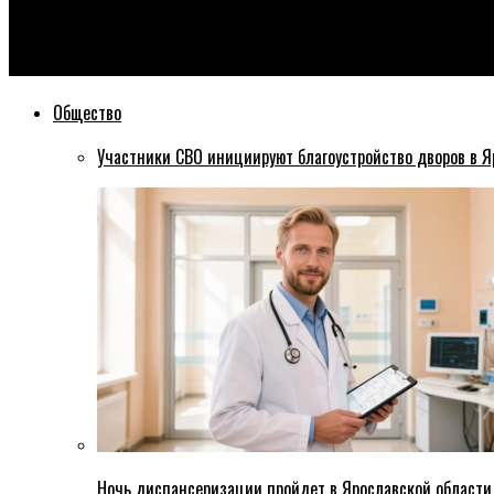
Эхо76
Движение по Добрынинскому мосту в Ярославле начнется в 
Общество
Участники СВО инициируют благоустройство дворов в Я
Ночь диспансеризации пройдет в Ярославской области