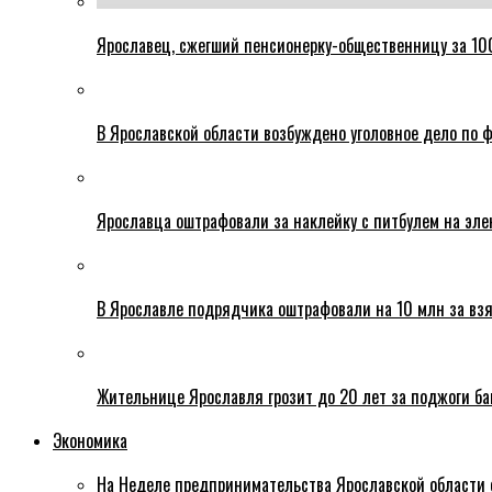
Ярославец, сжегший пенсионерку-общественницу за 100
В Ярославской области возбуждено уголовное дело по ф
Ярославца оштрафовали за наклейку с питбулем на эле
В Ярославле подрядчика оштрафовали на 10 млн за взя
Жительнице Ярославля грозит до 20 лет за поджоги б
Экономика
На Неделе предпринимательства Ярославской области 