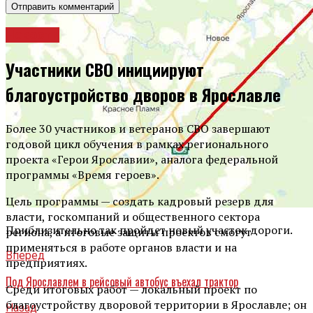
Новости
Участники СВО инициируют
благоустройство дворов в Ярославле
Более 30 участников и ветеранов СВО завершают
годовой цикл обучения в рамках регионального
проекта «Герои Ярославии», аналога федеральной
программы «Время героев».
Цель программы — создать кадровый резерв для
власти, госкомпаний и общественного сектора
Приблизительно так пройдет новый участок дороги.
региона, а итоговые защиты проектов смогут
применяться в работе органов власти и на
Вперед
предприятиях.
Под Ярославлем в рейсовый автобус въехал трактор
Среди итоговых работ — локальный проект по
благоустройству дворовой территории в Ярославле; он
Назад