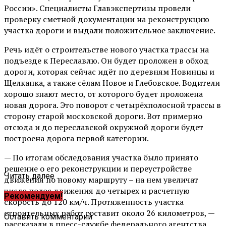
России». Специалисты Главэкспертизы провели
проверку сметной документации на реконструкцию
участка дороги и выдали положительное заключение.
Речь идёт о строительстве нового участка трассы на
подъезде к Переславлю. Он будет проложен в обход
дороги, которая сейчас идёт по деревням Новинцы и
Щелканка, а также сёлам Новое и Глебовское. Водители
хорошо знают место, от которого будет проложена
новая дорога. Это поворот с четырёхполосной трассы в
сторону старой московской дороги. Вот примерно
отсюда и до переславской окружной дороги будет
построена дорога первой категории.
— По итогам обследования участка было принято
решение о его реконструкции и переустройстве
Читать далее ...
движения по новому маршруту – на нем увеличат
число полос движения до четырех и расчетную
Рекомендуем!
скорость до 120 км/ч. Протяженность участка
строительных работ составит около 26 километров, —
Оставить комментарий
рассказали в пресс-службе федерального агентства.