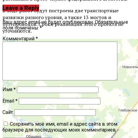
Leave a Reply
В ходе работ будут построена две транспортные
развязки разного уровня, а также 13 мостов и
Ваш адрес email не будет опубликован.
Обязательные
путепроводов. Сроки реализации этого проекта не
поля помечены
*
уточняются.
Комментарий
*
Имя
*
Email
*
Сайт
Сохранить моё имя, email и адрес сайта в этом
браузере для последующих моих комментариев.