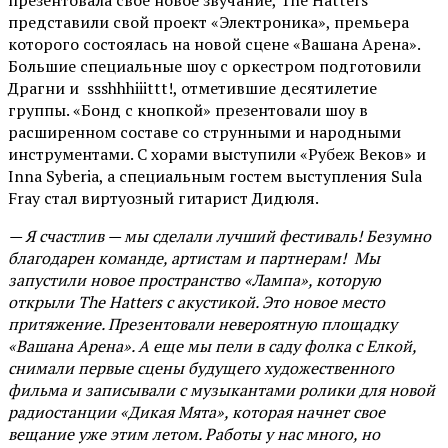
презентовала свое новое звучание, The Hatters
представили свой проект «Электроника», премьера
которого состоялась на новой сцене «Вашана Арена».
Большие специальные шоу с оркестром подготовили
Драгни и ssshhhiiittt!, отметившие десятилетие
группы. «Бонд с кнопкой» презентовали шоу в
расширенном составе со струнными и народными
инструментами. С хорами выступили «Рубеж Веков» и
Inna Syberia, а специальным гостем выступления Sula
Fray стал виртуозный гитарист Дидюля.
— Я счастлив — мы сделали лучший фестиваль! Безумно
благодарен команде, артистам и партнерам! Мы
запустили новое пространство «Лампа», которую
открыли The Hatters с акустикой. Это новое место
притяжение. Презентовали невероятную площадку
«Вашана Арена». А еще мы пели в саду фолка с Елкой,
снимали первые сцены будущего художественного
фильма и записывали с музыкантами ролики для новой
радиостанции «Дикая Мята», которая начнет свое
вещание уже этим летом. Работы у нас много, но