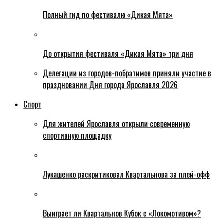
Полный гид по фестивалю «Дикая Мята»
До открытия фестиваля «Дикая Мята» три дня
Делегации из городов-побратимов приняли участие в
праздновании Дня города Ярославля 2026
Спорт
Для жителей Ярославля открыли современную
спортивную площадку
Лукашенко раскритиковал Квартальнова за плей-офф
Выиграет ли Квартальнов Кубок с «Локомотивом»?