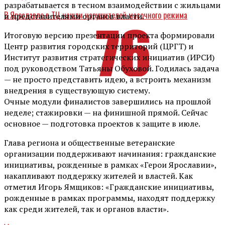
разрабатывается в тесном взаимодействии с жильцами
В Ярославле в ТЦ нашли нарушителей масочного режима
и представителями органов власти.
Итоговую версию презентации проекта формировали
Центр развития городских территорий (ЦРГТ) и
Институт развития стратегических инициатив (ИРСИ)
под руководством Татьяны Обуховой. Годилась задача
— не просто представить идею, а встроить механизм
внедрения в существующую систему.
Очные модули финалистов завершились на прошлой
неделе; стажировки — на финишной прямой. Сейчас
основное — подготовка проектов к защите в июле.
Глава региона и общественные ветеранские
организации поддерживают начинания: гражданские
инициативы, рожденные в рамках «Герои Ярославии»,
накапливают поддержку жителей и властей. Как
отметил Игорь Ямщиков: «Гражданские инициативы,
рожденные в рамках программы, находят поддержку
как среди жителей, так и органов власти».