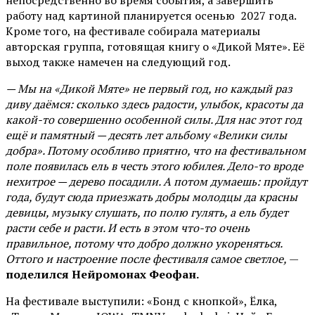
непосредственно во время события, а завершить
работу над картиной планируется осенью 2027 года.
Кроме того, на фестивале собирала материалы
авторская группа, готовящая книгу о «Дикой Мяте». Её
выход также намечен на следующий год.
— Мы на «Дикой Мяте» не первый год, но каждый раз
диву даёмся: сколько здесь радости, улыбок, красоты да
какой-то совершенно особенной силы. Для нас этот год
ещё и памятный — десять лет альбому «Велики силы
добра». Потому особливо приятно, что на фестивальном
поле появилась ель в честь этого юбилея. Дело-то вроде
нехитрое — дерево посадили. А потом думаешь: пройдут
года, будут сюда приезжать добры молодцы да красны
девицы, музыку слушать, по полю гулять, а ель будет
расти себе и расти. И есть в этом что-то очень
правильное, потому что добро должно укореняться.
Оттого и настроение после фестиваля самое светлое,
—
поделился Нейромонах Феофан.
На фестивале выступили: «Бонд с кнопкой», Ёлка,