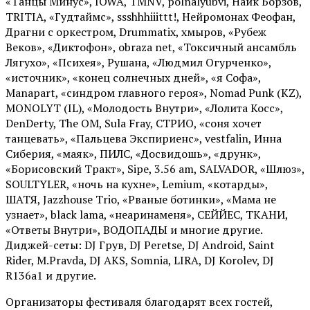
«Танцы Минус», IOWA, TMNV, polnalyubvi, Найк Борзов,
TRITIA, «Гудтаймс», ssshhhiiittt!, Нейромонах Феофан,
Драгни с оркестром, Drummatix, хмыров, «Рубеж
Веков», «Диктофон», obraza net, «Токсичный ансамбль
Лягухо», «Психея», Рушана, «Людмил Огурченко»,
«источник», «конец солнечных дней», «я Софа»,
Manapart, «синдром главного героя», Nomad Punk (KZ),
MONOLYT (IL), «Молодость Внутри», «Лолита Косс»,
DenDerty, The OM, Sula Fray, СТРИО, «соня хочет
танцевать», «Пальцева Экспириенс», vestfalin, Инна
Сиберия, «маяк», ПИЛС, «Досвидошь», «друнк»,
«Борисовский Тракт», Sipe, 3.56 am, SALVADOR, «Шлюз»,
SOULTYLER, «ночь на кухне», Lemium, «котарды»,
ШАТЯ, Jazzhouse Trio, «Рваные ботинки», «Мама не
узнает», black lama, «неаринаменя», СЕЙЙЕС, ТКАНИ,
«Ответы Внутри», ВОДОПАДЫ и многие другие.
Диджей-сеты: DJ Грув, DJ Peretse, DJ Android, Saint
Rider, М.Pravda, DJ AKS, Somnia, LIRA, DJ Korolev, DJ
R136a1 и другие.
Организаторы фестиваля благодарят всех гостей,