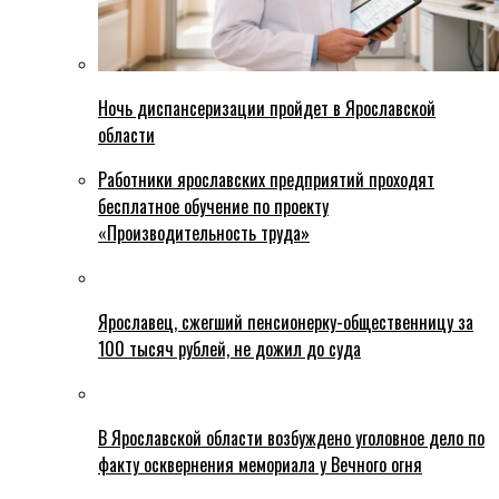
Ночь диспансеризации пройдет в Ярославской
области
Работники ярославских предприятий проходят
бесплатное обучение по проекту
«Производительность труда»
Ярославец, сжегший пенсионерку-общественницу за
100 тысяч рублей, не дожил до суда
В Ярославской области возбуждено уголовное дело по
факту осквернения мемориала у Вечного огня