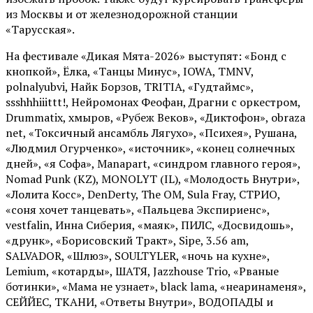
из Москвы и от железнодорожной станции
«Тарусская».
На фестивале «Дикая Мята-2026» выступят: «Бонд с
кнопкой», Ёлка, «Танцы Минус», IOWA, TMNV,
polnalyubvi, Найк Борзов, TRITIA, «Гудтаймс»,
ssshhhiiittt!, Нейромонах Феофан, Драгни с оркестром,
Drummatix, хмыров, «Рубеж Веков», «Диктофон», obraza
net, «Токсичный ансамбль Лягухо», «Психея», Рушана,
«Людмил Огурченко», «источник», «конец солнечных
дней», «я Софа», Manapart, «синдром главного героя»,
Nomad Punk (KZ), MONOLYT (IL), «Молодость Внутри»,
«Лолита Косс», DenDerty, The OM, Sula Fray, СТРИО,
«соня хочет танцевать», «Пальцева Экспириенс»,
vestfalin, Инна Сиберия, «маяк», ПИЛС, «Досвидошь»,
«друнк», «Борисовский Тракт», Sipe, 3.56 am,
SALVADOR, «Шлюз», SOULTYLER, «ночь на кухне»,
Lemium, «котарды», ШАТЯ, Jazzhouse Trio, «Рваные
ботинки», «Мама не узнает», black lama, «неаринаменя»,
СЕЙЙЕС, ТКАНИ, «Ответы Внутри», ВОДОПАДЫ и