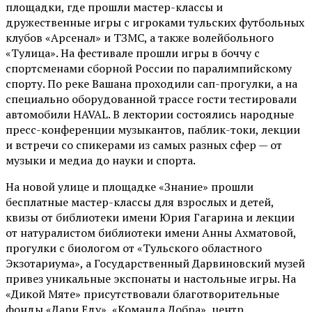
площадки, где прошли мастер-классы и
дружественные игры с игроками тульских футбольных
клубов «Арсенал» и ТЗМС, а также волейбольного
«Тулица». На фестивале прошли игры в боччу с
спортсменами сборной России по паралимпийскому
спорту. По реке Вашана проходили сап-прогулки, а на
специально оборудованной трассе гости тестировали
автомобили HAVAL. В лектории состоялись народные
пресс-конференции музыкантов, паблик-токи, лекции
и встречи со спикерами из самых разных сфер — от
музыки и медиа до науки и спорта.
На новой улице и площадке «Знание» прошли
бесплатные мастер-классы для взрослых и детей,
квизы от библиотеки имени Юрия Гагарина и лекции
от
натуралистом
библиотеки имени Анны Ахматовой,
прогулки с биологом от
«Тульского областного
Экзотариума»
, а Государственный Дарвиновский музей
привез уникальные экспонаты и настольные игры. На
«Дикой Мяте» присутствовали благотворительные
фонды «Дари Еду», «Команда Добра», центр