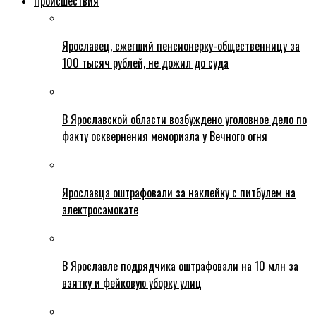
Происшествия
Ярославец, сжегший пенсионерку-общественницу за
100 тысяч рублей, не дожил до суда
В Ярославской области возбуждено уголовное дело по
факту осквернения мемориала у Вечного огня
Ярославца оштрафовали за наклейку с питбулем на
электросамокате
В Ярославле подрядчика оштрафовали на 10 млн за
взятку и фейковую уборку улиц