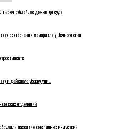
 тысяч рублей, не дожил до суда
акту осквернения мемориала у Вечного огня
ктросамокате
тку и фейковую уборку улиц
анковских отделений
обсудили развитие креативных индустрий