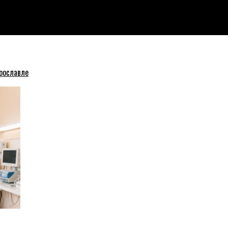
сом
рославле