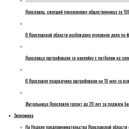
Ярославец, сжегший пенсионерку-общественницу за 100
В Ярославской области возбуждено уголовное дело по ф
Ярославца оштрафовали за наклейку с питбулем на эле
В Ярославле подрядчика оштрафовали на 10 млн за взя
Жительнице Ярославля грозит до 20 лет за поджоги б
Экономика
На Неделе предпринимательства Ярославской области 