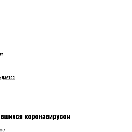
к»
уждается
ившихся коронавирусом
ос.