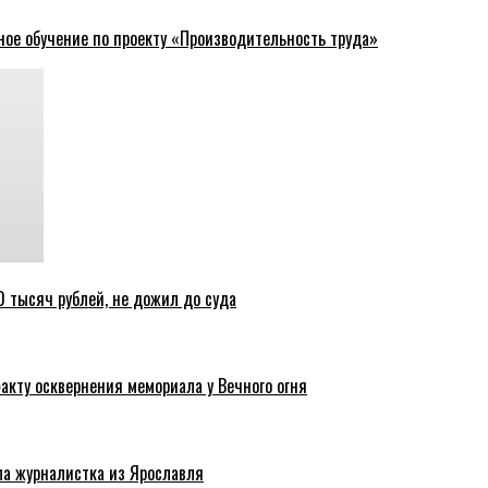
ное обучение по проекту «Производительность труда»
 тысяч рублей, не дожил до суда
акту осквернения мемориала у Вечного огня
ла журналистка из Ярославля