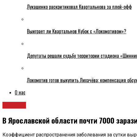
Лукашенко раскритиковал Квартальнова за плей-офф
Выиграет ли Квартальнов Кубок с «Локомотивом»?
Депутаты решали судьбу территории стадиона «Шинни
Локомотив готов выкупить Лихачёва: компенсация обс
О нас
Новости
В Ярославской области почти 7000 зараз
Коэффициент распространения заболевания за сутки выр