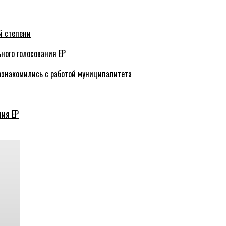
й степени
ного голосования ЕР
ознакомились с работой муниципалитета
ния ЕР