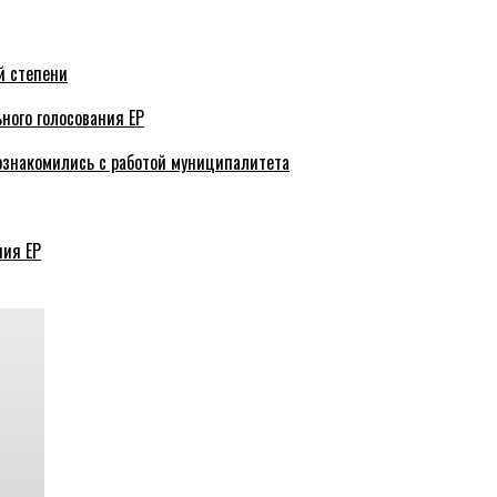
й степени
ного голосования ЕР
ознакомились с работой муниципалитета
ния ЕР