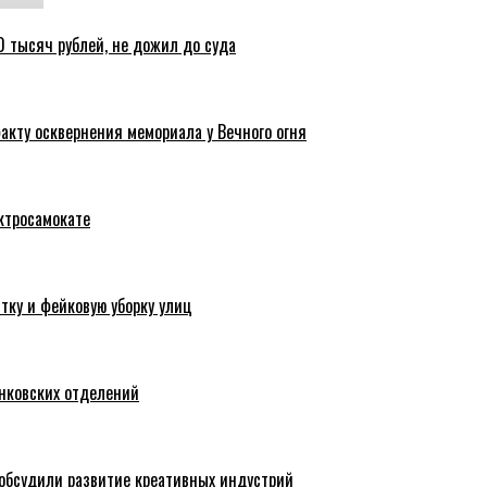
 тысяч рублей, не дожил до суда
акту осквернения мемориала у Вечного огня
ктросамокате
тку и фейковую уборку улиц
анковских отделений
обсудили развитие креативных индустрий