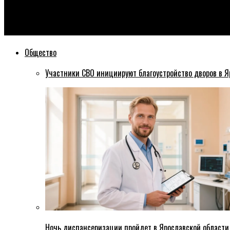
Эхо76
Камера на детской площадке зафиксировала момент взрыва 
Общество
Участники СВО инициируют благоустройство дворов в Я
Ночь диспансеризации пройдет в Ярославской области