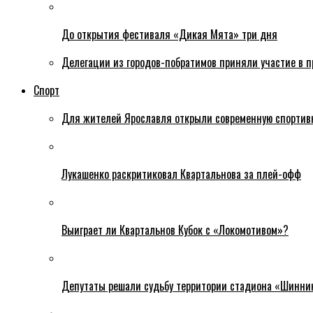
До открытия фестиваля «Дикая Мята» три дня
Делегации из городов-побратимов приняли участие в 
Спорт
Для жителей Ярославля открыли современную спортив
Лукашенко раскритиковал Квартальнова за плей-офф
Выиграет ли Квартальнов Кубок с «Локомотивом»?
Депутаты решали судьбу территории стадиона «Шинни