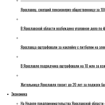
Ярославец, сжегший пенсионерку-общественницу за 100
В Ярославской области возбуждено уголовное дело по ф
Ярославца оштрафовали за наклейку с питбулем на эле
В Ярославле подрядчика оштрафовали на 10 млн за взя
Жительнице Ярославля грозит до 20 лет за поджоги б
Экономика
На Неделе предпринимательства Ярославской области 