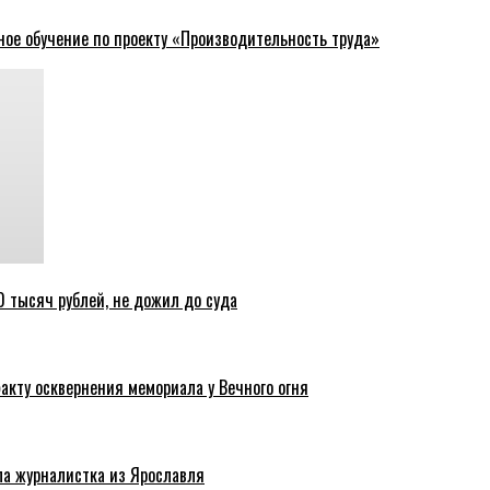
ное обучение по проекту «Производительность труда»
 тысяч рублей, не дожил до суда
акту осквернения мемориала у Вечного огня
ла журналистка из Ярославля