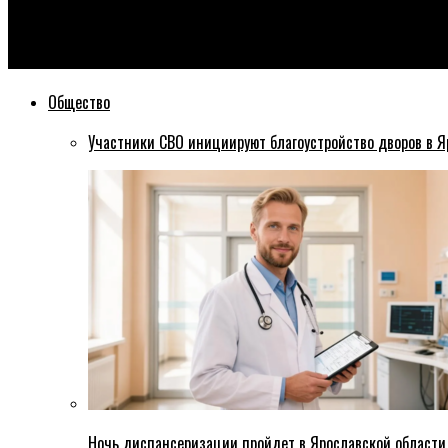
Эхо76
На моих глазах обрушились перекрытия — очевидец рассказа
Общество
Участники СВО инициируют благоустройство дворов в Я
Ночь диспансеризации пройдет в Ярославской области