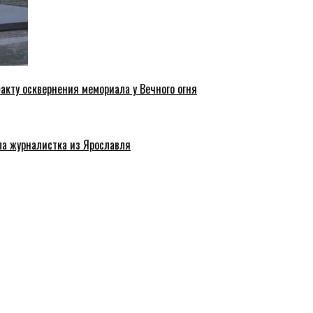
акту осквернения мемориала у Вечного огня
ла журналистка из Ярославля