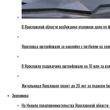
В Ярославской области возбуждено уголовное дело по ф
Ярославца оштрафовали за наклейку с питбулем на эле
В Ярославле подрядчика оштрафовали на 10 млн за взя
Жительнице Ярославля грозит до 20 лет за поджоги б
Экономика
На Неделе предпринимательства Ярославской области 