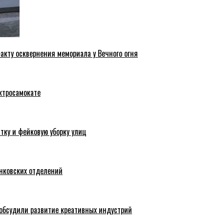
акту осквернения мемориала у Вечного огня
ктросамокате
тку и фейковую уборку улиц
анковских отделений
обсудили развитие креативных индустрий