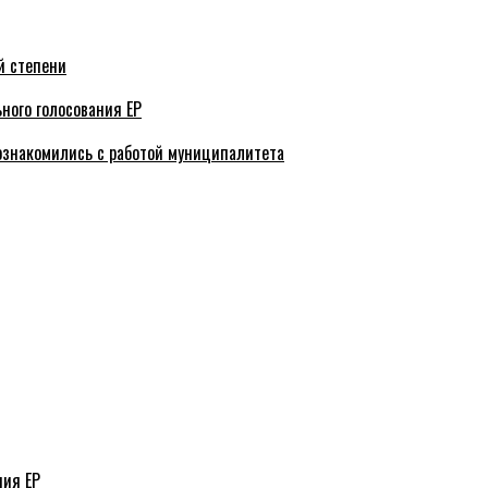
й степени
ного голосования ЕР
ознакомились с работой муниципалитета
ния ЕР