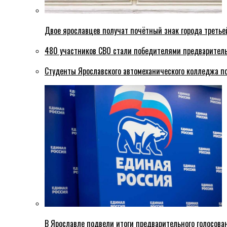
Двое ярославцев получат почётный знак города третье
480 участников СВО стали победителями предваритель
Студенты Ярославского автомеханического колледжа п
В Ярославле подвели итоги предварительного голосова