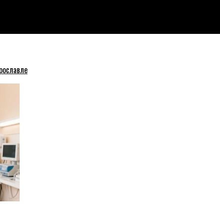
л о взрыве дома в Ярославле
рославле