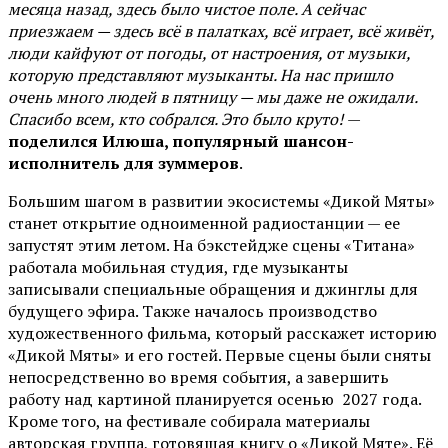
месяца назад, здесь было чистое поле. А сейчас
приезжаем — здесь всё в палатках, всё играет, всё живёт,
люди кайфуют от погоды, от настроения, от музыки,
которую представляют музыканты. На нас пришло
очень много людей в пятницу — мы даже не ожидали.
Спасибо всем, кто собрался. Это было круто!
—
поделился Илюша, популярный шансон-
исполнитель для зуммеров
.
Большим шагом в развитии экосистемы «Дикой Мяты»
станет открытие одноименной радиостанции — ее
запустят этим летом. На бэкстейдже сцены «Титана»
работала мобильная студия, где музыканты
записывали специальные обращения и джинглы для
будущего эфира. Также началось производство
художественного фильма, который расскажет историю
«Дикой Мяты» и его гостей. Первые сцены были сняты
непосредственно во время события, а завершить
работу над картиной планируется осенью 2027 года.
Кроме того, на фестивале собирала материалы
авторская группа, готовящая книгу о «Дикой Мяте». Её