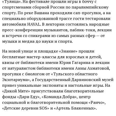
«Тулица». На фестивале прошли игры в боччу с
спортсменами сборной России по паралимпийскому
спорту. По реке Вашана проходили сап-прогулки, а на
специально оборудованной трассе гости тестировали
автомобили HAVAL. В лектории состоялись народные
пресс-конференции музыкантов, паблик-токи, лекции
и встречи со спикерами из самых разных сфер — от
музыки и медиа до науки и спорта.
На новой улице и площадке «Знание» прошли
бесплатные мастер-классы для взрослых и детей,
квизы от библиотеки имени Юрия Гагарина и лекции
от
натуралистом
библиотеки имени Анны Ахматовой,
прогулки с биологом от
«Тульского областного
Экзотариума»
, а Государственный Дарвиновский музей
привез уникальные экспонаты и настольные игры. На
«Дикой Мяте» присутствовали благотворительные
фонды «Дари Еду», «Команда Добра», центр
социальной и благотворительной помощи «Ранчо»,
«Детские деревни SOS» и «Артель Блаженных».