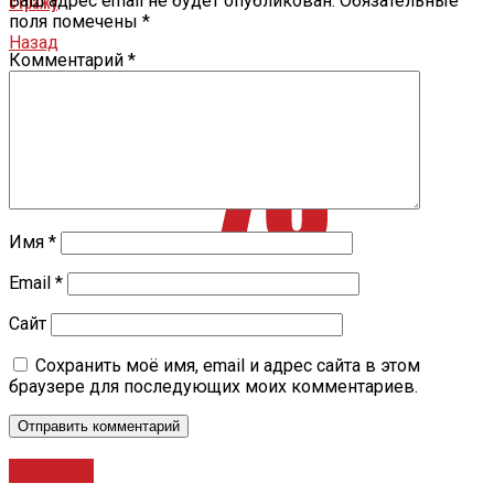
стражу
Ваш адрес email не будет опубликован.
Обязательные
поля помечены
*
Назад
Комментарий
*
В отношении семи застройщиков в Ярославской области
возбудили уголовные дела
Имя
*
Email
*
Сайт
Сохранить моё имя, email и адрес сайта в этом
браузере для последующих моих комментариев.
Новости