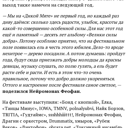
выход также намечен на следующий год.
— Мы на «Дикой Мяте» не первый год, но каждый раз
диву даёмся: сколько здесь радости, улыбок, красоты да
какой-то совершенно особенной силы. Для нас этот год
ещё и памятный — десять лет альбому «Велики силы
добра». Потому особливо приятно, что на фестивальном
поле появилась ель в честь этого юбилея. Дело-то вроде
нехитрое — дерево посадили. А потом думаешь: пройдут
года, будут сюда приезжать добры молодцы да красны
девицы, музыку слушать, по полю гулять, а ель будет
расти себе и расти. И есть в этом что-то очень
правильное, потому что добро должно укореняться.
Оттого и настроение после фестиваля самое светлое,
—
поделился Нейромонах Феофан.
На фестивале выступили: «Бонд с кнопкой», Ёлка,
«Танцы Минус», IOWA, TMNV, polnalyubvi, Найк Борзов,
TRITIA, «Гудтаймс», ssshhhiiittt!, Нейромонах Феофан,
Драгни с оркестром, Drummatix, хмыров, «Рубеж
Веков», «Диктофон», obraza net, «Токсичный ансамбль