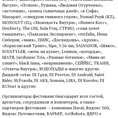
Лягухо», «Психея», Рушана, «Людмил Огурченко»,
«источник», «конец солнечных дней», «я Софа»,
Manapart, «синдром главного героя», Nomad Punk (KZ),
MONOLYT (IL), «Молодость Внутри», «Лолита Косс»,
DenDerty, The OM, Sula Fray, СТРИО, «соня хочет
танцевать», «Пальцева Экспириенс», vestfalin, Инна
Сиберия, «маяк», ПИЛС, «Досвидошь», «друнк»,
«Борисовский Тракт», Sipe, 3.56 am, SALVADOR, «Шлюз»,
SOULTYLER, «ночь на кухне», Lemium, «котарды»,
ШАТЯ, Jazzhouse Trio, «Рваные ботинки», «Мама не
узнает», black lama, «неаринаменя», СЕЙЙЕС, ТКАНИ,
«Ответы Внутри», ВОДОПАДЫ и многие другие.
Диджей-сеты: DJ Грув, DJ Peretse, DJ Android, Saint
Rider, М.Pravda, DJ AKS, Somnia, LIRA, DJ Korolev, DJ
R136a1 и другие.
Организаторы фестиваля благодарят всех гостей,
артистов, сотрудников и волонтеров, а также
партнеров фестиваля — компании Haval, Яндекс 360,
Яндекс Путешествия, БАРЬЕР, ArtRobots, ЯДРО х