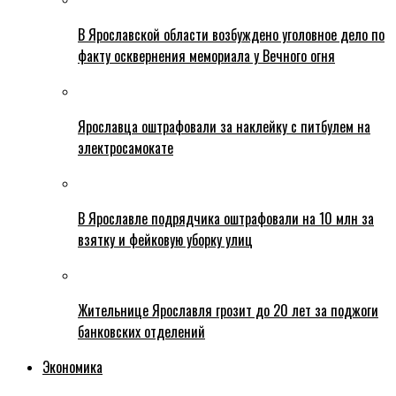
В Ярославской области возбуждено уголовное дело по
факту осквернения мемориала у Вечного огня
Ярославца оштрафовали за наклейку с питбулем на
электросамокате
В Ярославле подрядчика оштрафовали на 10 млн за
взятку и фейковую уборку улиц
Жительнице Ярославля грозит до 20 лет за поджоги
банковских отделений
Экономика