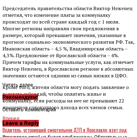
Председатель правительства области Виктор Неженец
отметил, что изменение платы за коммуналку
происходит по всей стране каждый год с 1 июля.
Многие регионы направили свои предложения в
размере, который превышает значения, указанные в
прогнозе социально-экономического развития РФ. Так,
Ивановская область – 4,5 %, Владимирская область –
4,3%. Предложение от Ярославской области – 4%.
Причем тарифы на коммунальные услуги, как отмечает
Виктор Неженец, в Ярославском регионе в абсолютных
значениях остаются одними из самых низких в ЦФО.
Читать далее ...
Кроме того, жители области могу подать заявление о
выплате субсидий, чтобы оплатить жилье и
Рекомендуем!
коммуналку, если расходы на нее не превышают 22
процентов совокупного дохода всех членов семьи.
Оставить комментарий
Вперед
Leave a Reply
Водитель, устроивший смертельное ДТП в Ярославле, взят под