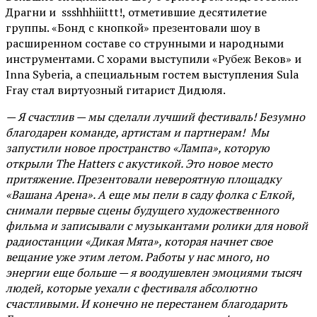
Драгни и ssshhhiiittt!, отметившие десятилетие
группы. «Бонд с кнопкой» презентовали шоу в
расширенном составе со струнными и народными
инструментами. С хорами выступили «Рубеж Веков» и
Inna Syberia, а специальным гостем выступления Sula
Fray стал виртуозный гитарист Дидюля.
— Я счастлив — мы сделали лучший фестиваль! Безумно
благодарен команде, артистам и партнерам! Мы
запустили новое пространство «Лампа», которую
открыли The Hatters с акустикой. Это новое место
притяжение. Презентовали невероятную площадку
«Вашана Арена». А еще мы пели в саду фолка с Елкой,
снимали первые сцены будущего художественного
фильма и записывали с музыкантами ролики для новой
радиостанции «Дикая Мята», которая начнет свое
вещание уже этим летом. Работы у нас много, но
энергии еще больше — я воодушевлен эмоциями тысяч
людей, которые уехали с фестиваля абсолютно
счастливыми. И конечно не перестанем благодарить