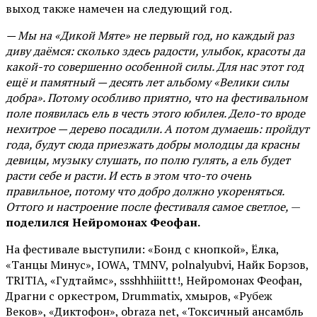
выход также намечен на следующий год.
— Мы на «Дикой Мяте» не первый год, но каждый раз
диву даёмся: сколько здесь радости, улыбок, красоты да
какой-то совершенно особенной силы. Для нас этот год
ещё и памятный — десять лет альбому «Велики силы
добра». Потому особливо приятно, что на фестивальном
поле появилась ель в честь этого юбилея. Дело-то вроде
нехитрое — дерево посадили. А потом думаешь: пройдут
года, будут сюда приезжать добры молодцы да красны
девицы, музыку слушать, по полю гулять, а ель будет
расти себе и расти. И есть в этом что-то очень
правильное, потому что добро должно укореняться.
Оттого и настроение после фестиваля самое светлое,
—
поделился Нейромонах Феофан.
На фестивале выступили: «Бонд с кнопкой», Ёлка,
«Танцы Минус», IOWA, TMNV, polnalyubvi, Найк Борзов,
TRITIA, «Гудтаймс», ssshhhiiittt!, Нейромонах Феофан,
Драгни с оркестром, Drummatix, хмыров, «Рубеж
Веков», «Диктофон», obraza net, «Токсичный ансамбль