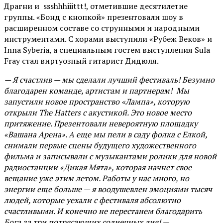
Драгни и ssshhhiiittt!, отметившие десятилетие
группы. «Бонд с кнопкой» презентовали шоу в
расширенном составе со струнными и народными
инструментами. С хорами выступили «Рубеж Веков» и
Inna Syberia, а специальным гостем выступления Sula
Fray стал виртуозный гитарист Дидюля.
— Я счастлив — мы сделали лучший фестиваль! Безумно
благодарен команде, артистам и партнерам! Мы
запустили новое пространство «Лампа», которую
открыли The Hatters с акустикой. Это новое место
притяжение. Презентовали невероятную площадку
«Вашана Арена». А еще мы пели в саду фолка с Елкой,
снимали первые сцены будущего художественного
фильма и записывали с музыкантами ролики для новой
радиостанции «Дикая Мята», которая начнет свое
вещание уже этим летом. Работы у нас много, но
энергии еще больше — я воодушевлен эмоциями тысяч
людей, которые уехали с фестиваля абсолютно
счастливыми. И конечно не перестанем благодарить
Бога за три потрясающих солнечных дня!
—