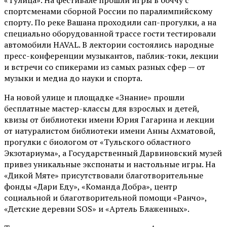
«Тулица». На фестивале прошли игры в боччу с
спортсменами сборной России по паралимпийскому
спорту. По реке Вашана проходили сап-прогулки, а на
специально оборудованной трассе гости тестировали
автомобили HAVAL. В лектории состоялись народные
пресс-конференции музыкантов, паблик-токи, лекции
и встречи со спикерами из самых разных сфер — от
музыки и медиа до науки и спорта.
На новой улице и площадке «Знание» прошли
бесплатные мастер-классы для взрослых и детей,
квизы от библиотеки имени Юрия Гагарина и лекции
от
натуралистом
библиотеки имени Анны Ахматовой,
прогулки с биологом от
«Тульского областного
Экзотариума»
, а Государственный Дарвиновский музей
привез уникальные экспонаты и настольные игры. На
«Дикой Мяте» присутствовали благотворительные
фонды «Дари Еду», «Команда Добра», центр
социальной и благотворительной помощи «Ранчо»,
«Детские деревни SOS» и «Артель Блаженных».