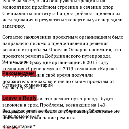
Ранее на мосту были обнаружены трещины на
монолитном пролётном строении в сечении опор.
Специалисты института Гипростроймост провели их
исследования и результаты экспертизы уже передали
заказчику.
Согласно заключению проектным организациям было
направлено письмо о предоставлении решения
возникших проблем. Ярослав Овчаров напомнил, что
проектом ремонта Добрынинского путепровода
занимались сразу две организации. В 2015 году
Читать далее ...
компания «Ярспецсму» а в 2019 компания «Каркас».
Рекомендуем!
Обе организации в своё время получили
положительное заключение по своим проектам от
Оставить комментарий
госэкспертизы.
Leave a Reply
В мэрии заверили, что ремонт путепровода будет
закончен в срок. Проблемы, возникшие на 140-
метровом участке моста со стороны Брагино, не
Ваш адрес email не будет опубликован.
Обязательные
поля помечены
*
повлияют на окончание ремонта.
Комментарий
*
Вперед