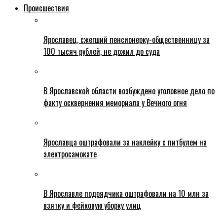
Происшествия
Ярославец, сжегший пенсионерку-общественницу за
100 тысяч рублей, не дожил до суда
В Ярославской области возбуждено уголовное дело по
факту осквернения мемориала у Вечного огня
Ярославца оштрафовали за наклейку с питбулем на
электросамокате
В Ярославле подрядчика оштрафовали на 10 млн за
взятку и фейковую уборку улиц