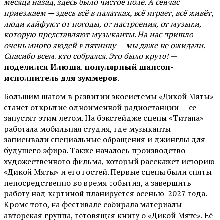
месяца назад, здесь было чистое поле. А сейчас
приезжаем — здесь всё в палатках, всё играет, всё живёт,
люди кайфуют от погоды, от настроения, от музыки,
которую представляют музыканты. На нас пришло
очень много людей в пятницу — мы даже не ожидали.
Спасибо всем, кто собрался. Это было круто!
—
поделился Илюша, популярный шансон-
исполнитель для зуммеров
.
Большим шагом в развитии экосистемы «Дикой Мяты»
станет открытие одноименной радиостанции — ее
запустят этим летом. На бэкстейдже сцены «Титана»
работала мобильная студия, где музыканты
записывали специальные обращения и джинглы для
будущего эфира. Также началось производство
художественного фильма, который расскажет историю
«Дикой Мяты» и его гостей. Первые сцены были сняты
непосредственно во время события, а завершить
работу над картиной планируется осенью 2027 года.
Кроме того, на фестивале собирала материалы
авторская группа, готовящая книгу о «Дикой Мяте». Её