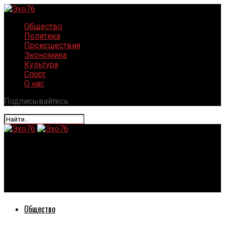
Общество
Политика
Происшествия
Экономика
Культура
Спорт
О нас
Подписывайтесь:
Эхо76
В мэрии Ярославля рассказали о трещинах на
Добрынинском путепроводе
Общество