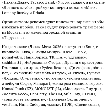
«Пахала Дала», Tabasco Band, «Утром удалю», а на сцене
«Дачного клуба» пройдут концерты команд «Мич»,
Lomany Russky и Driada.
Организаторы рекомендуют приезжать заранее, чтобы
избежать пробок. Также будут курсировать трансферы
из Москвы и от железнодорожной станции
«Тарусская».
На фестивале «Дикая Мята-2026» выступят: «Бонд с
кнопкой», Ёлка, «Танцы Минус», IOWA, TMNV,
polnalyubvi, Найк Борзов, TRITIA, «Гудтаймс»,
ssshhhiiittt!, Нейромонах Феофан, Драгни с оркестром,
Drummatix, хмыров, «Рубеж Веков», «Диктофон», obraza
net, «Токсичный ансамбль Лягухо», «Психея», Рушана,
«Людмил Огурченко», «источник», «конец солнечных
дней», «я Софа», Manapart, «синдром главного героя»,
Nomad Punk (KZ), MONOLYT (IL), «Молодость Внутри»,
«Лолита Косс», DenDerty, The OM, Sula Fray, СТРИО,
«соня хочет танцевать», «Пальцева Экспириенс»,
vestfalin, Инна Сиберия, «маяк», ПИЛС, «Досвидошь»,