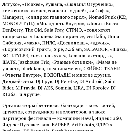
Лягухо», «Психея», Рушана, «Людмил Огурченко»,
«источник», «конец солнечных дней», «я Софа»,
Manapart, «синдром главного героя», Nomad Punk (KZ),
MONOLYT (IL), «Молодость Внутри», «Лолита Косс»,
DenDerty, The OM, Sula Fray, СТРИО, «соня хочет
танцевать», «Пальцева Экспириенс», vestfalin, Инна
Сиберия, «маяк», ПИЛС, «Досвидошь», «друнк»,
«Борисовский Тракт», Sipe, 3.56 am, SALVADOR, «Шлюз»,
SOULTYLER, «ночь на кухне», Lemium, «котарды»,
ШАТЯ, Jazzhouse Trio, «Рваные ботинки», «Мама не
узнает», black lama, «неаринаменя», СЕЙЙЕС, ТКАНИ,
«Ответы Внутри», ВОДОПАДЫ и многие другие.
Диджей-сеты: DJ Грув, DJ Peretse, DJ Android, Saint
Rider, М.Pravda, DJ AKS, Somnia, LIRA, DJ Korolev, DJ
R136a1 и другие.
Организаторы фестиваля благодарят всех гостей,
артистов, сотрудников и волонтеров, а также
партнеров фестиваля — компании Haval, Яндекс 360,
Яндекс Путешествия, БАРЬЕР, ArtRobots, ЯДРО х