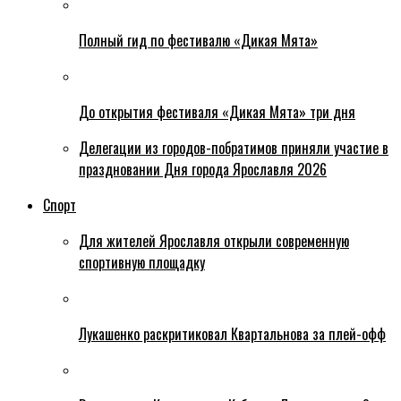
Полный гид по фестивалю «Дикая Мята»
До открытия фестиваля «Дикая Мята» три дня
Делегации из городов-побратимов приняли участие в
праздновании Дня города Ярославля 2026
Спорт
Для жителей Ярославля открыли современную
спортивную площадку
Лукашенко раскритиковал Квартальнова за плей-офф