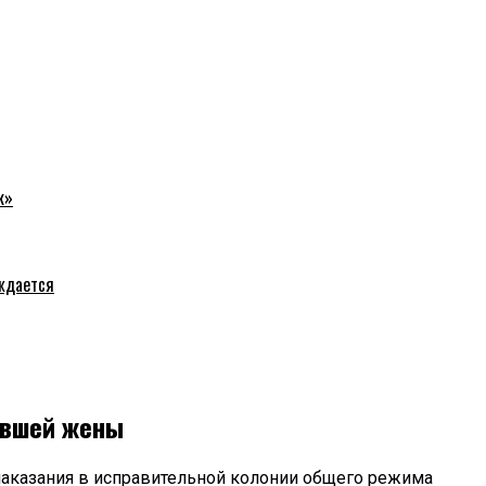
к»
уждается
ывшей жены
наказания в исправительной колонии общего режима