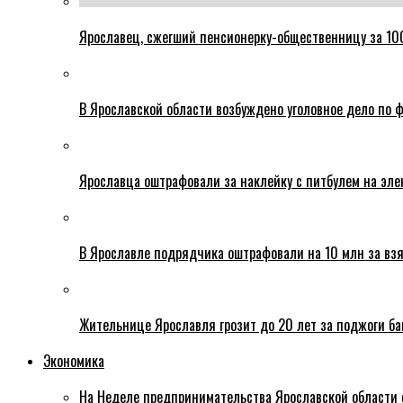
Ярославец, сжегший пенсионерку-общественницу за 100
В Ярославской области возбуждено уголовное дело по ф
Ярославца оштрафовали за наклейку с питбулем на эле
В Ярославле подрядчика оштрафовали на 10 млн за взя
Жительнице Ярославля грозит до 20 лет за поджоги б
Экономика
На Неделе предпринимательства Ярославской области 