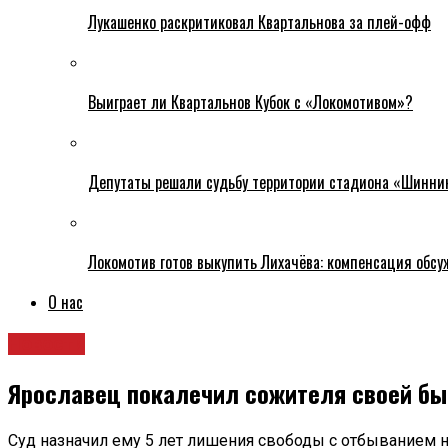
Лукашенко раскритиковал Квартальнова за плей-офф
Выиграет ли Квартальнов Кубок с «Локомотивом»?
Депутаты решали судьбу территории стадиона «Шинни
Локомотив готов выкупить Лихачёва: компенсация обс
О нас
Новости
Ярославец покалечил сожителя своей б
Суд назначил ему 5 лет лишения свободы с отбыванием 