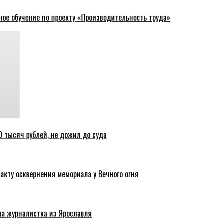
ное обучение по проекту «Производительность труда»
 тысяч рублей, не дожил до суда
акту осквернения мемориала у Вечного огня
ла журналистка из Ярославля