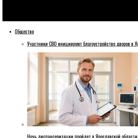
Эхо76
Ярославец покалечил сожителя своей бывшей жены
Общество
Участники СВО инициируют благоустройство дворов в Я
Ночь диспансеризации пройдет в Ярославской области