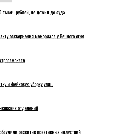
 тысяч рублей, не дожил до суда
акту осквернения мемориала у Вечного огня
ктросамокате
тку и фейковую уборку улиц
анковских отделений
обсудили развитие креативных индустрий