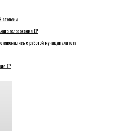
й степени
ного голосования ЕР
ознакомились с работой муниципалитета
ния ЕР