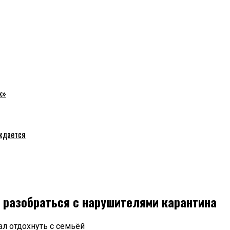
к»
уждается
 разобраться с нарушителями карантина
л отдохнуть с семьёй