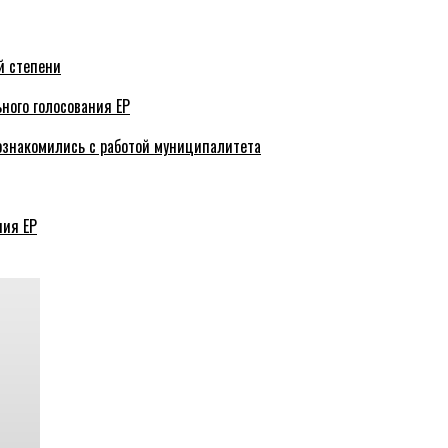
й степени
ного голосования ЕР
ознакомились с работой муниципалитета
ния ЕР