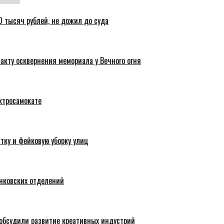
 тысяч рублей, не дожил до суда
акту осквернения мемориала у Вечного огня
ктросамокате
тку и фейковую уборку улиц
анковских отделений
обсудили развитие креативных индустрий