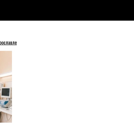
ушителями карантина
рославле