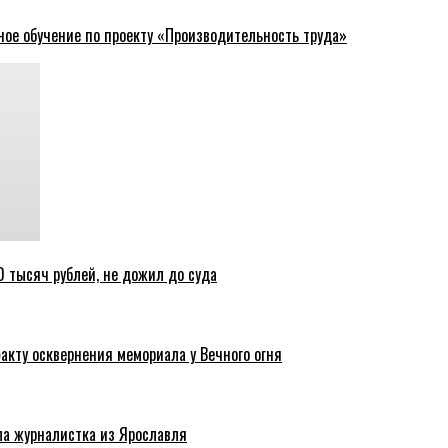
ное обучение по проекту «Производительность труда»
 тысяч рублей, не дожил до суда
акту осквернения мемориала у Вечного огня
ла журналистка из Ярославля