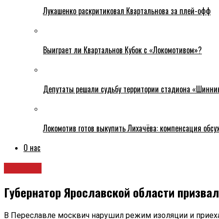
Лукашенко раскритиковал Квартальнова за плей-офф
Выиграет ли Квартальнов Кубок с «Локомотивом»?
Депутаты решали судьбу территории стадиона «Шинни
Локомотив готов выкупить Лихачёва: компенсация обс
О нас
Новости
Губернатор Ярославской области призвал
В Переславле москвич нарушил режим изоляции и приеха