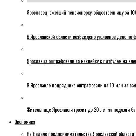
Ярославец, сжегший пенсионерку-общественницу за 100
В Ярославской области возбуждено уголовное дело по ф
Ярославца оштрафовали за наклейку с питбулем на эле
В Ярославле подрядчика оштрафовали на 10 млн за взя
Жительнице Ярославля грозит до 20 лет за поджоги б
Экономика
На Неделе предпринимательства Ярославской области 