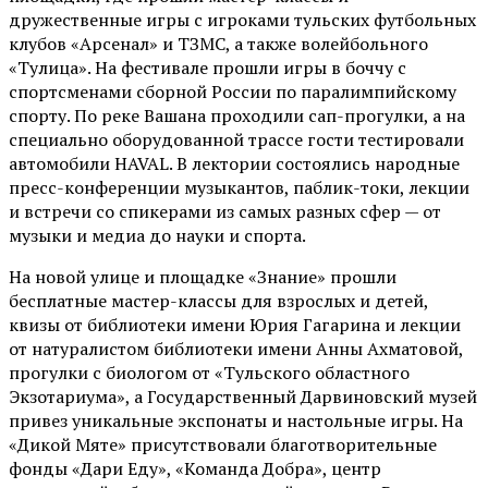
дружественные игры с игроками тульских футбольных
клубов «Арсенал» и ТЗМС, а также волейбольного
«Тулица». На фестивале прошли игры в боччу с
спортсменами сборной России по паралимпийскому
спорту. По реке Вашана проходили сап-прогулки, а на
специально оборудованной трассе гости тестировали
автомобили HAVAL. В лектории состоялись народные
пресс-конференции музыкантов, паблик-токи, лекции
и встречи со спикерами из самых разных сфер — от
музыки и медиа до науки и спорта.
На новой улице и площадке «Знание» прошли
бесплатные мастер-классы для взрослых и детей,
квизы от библиотеки имени Юрия Гагарина и лекции
от
натуралистом
библиотеки имени Анны Ахматовой,
прогулки с биологом от
«Тульского областного
Экзотариума»
, а Государственный Дарвиновский музей
привез уникальные экспонаты и настольные игры. На
«Дикой Мяте» присутствовали благотворительные
фонды «Дари Еду», «Команда Добра», центр