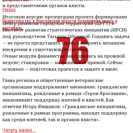
и представителями органов власти.
Назад
Итоговую версию презентации проекта формировали
Правительство: в Ярославской области подешевели овощи и
Центр развития городских территорий (ЦРГТ) и
картофель
Институт развития стратегических инициатив (ИРСИ)
под руководством Татьяны Обуховой. Годилась задача
— не просто представить идею, а встроить механизм
внедрения в существующую систему.
Очные модули финалистов завершились на прошлой
неделе; стажировки — на финишной прямой. Сейчас
основное — подготовка проектов к защите в июле.
Глава региона и общественные ветеранские
организации поддерживают начинания: гражданские
инициативы, рожденные в рамках «Герои Ярославии»,
накапливают поддержку жителей и властей. Как
отметил Игорь Ямщиков: «Гражданские инициативы,
рожденные в рамках программы, находят поддержку
как среди жителей, так и органов власти».
Читать далее ...