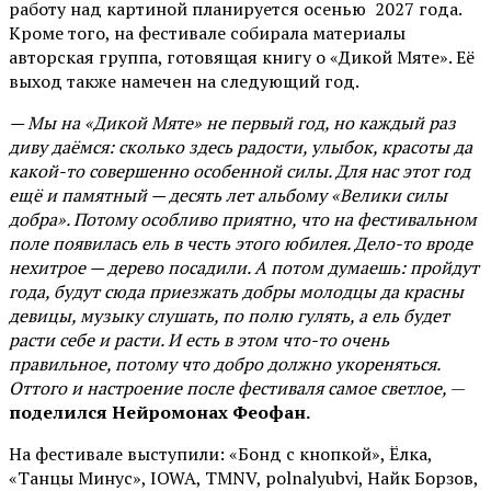
работу над картиной планируется осенью 2027 года.
Кроме того, на фестивале собирала материалы
авторская группа, готовящая книгу о «Дикой Мяте». Её
выход также намечен на следующий год.
— Мы на «Дикой Мяте» не первый год, но каждый раз
диву даёмся: сколько здесь радости, улыбок, красоты да
какой-то совершенно особенной силы. Для нас этот год
ещё и памятный — десять лет альбому «Велики силы
добра». Потому особливо приятно, что на фестивальном
поле появилась ель в честь этого юбилея. Дело-то вроде
нехитрое — дерево посадили. А потом думаешь: пройдут
года, будут сюда приезжать добры молодцы да красны
девицы, музыку слушать, по полю гулять, а ель будет
расти себе и расти. И есть в этом что-то очень
правильное, потому что добро должно укореняться.
Оттого и настроение после фестиваля самое светлое,
—
поделился Нейромонах Феофан.
На фестивале выступили: «Бонд с кнопкой», Ёлка,
«Танцы Минус», IOWA, TMNV, polnalyubvi, Найк Борзов,