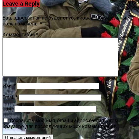
Leave a Reply
Ваш адрес email не будет опубликован.
Обязательные
поля помечены
*
Комментарий
*
Имя
*
Email
*
Сайт
Сохранить моё имя, email и адрес сайта в этом
браузере для последующих моих комментариев.