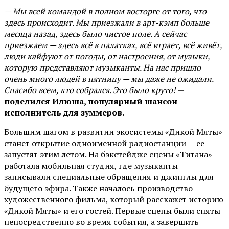
— Мы всей командой в полном восторге от того, что
здесь происходит. Мы приезжали в арт-кэмп больше
месяца назад, здесь было чистое поле. А сейчас
приезжаем — здесь всё в палатках, всё играет, всё живёт,
люди кайфуют от погоды, от настроения, от музыки,
которую представляют музыканты. На нас пришло
очень много людей в пятницу — мы даже не ожидали.
Спасибо всем, кто собрался. Это было круто!
—
поделился Илюша, популярный шансон-
исполнитель для зуммеров
.
Большим шагом в развитии экосистемы «Дикой Мяты»
станет открытие одноименной радиостанции — ее
запустят этим летом. На бэкстейдже сцены «Титана»
работала мобильная студия, где музыканты
записывали специальные обращения и джинглы для
будущего эфира. Также началось производство
художественного фильма, который расскажет историю
«Дикой Мяты» и его гостей. Первые сцены были сняты
непосредственно во время события, а завершить