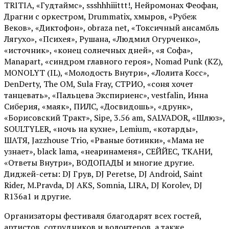
TRITIA, «Гудтаймс», ssshhhiiittt!, Нейромонах Феофан,
Драгни с оркестром, Drummatix, хмыров, «Рубеж
Веков», «Диктофон», obraza net, «Токсичный ансамбль
Лягухо», «Психея», Рушана, «Людмил Огурченко»,
«источник», «конец солнечных дней», «я Софа»,
Manapart, «синдром главного героя», Nomad Punk (KZ),
MONOLYT (IL), «Молодость Внутри», «Лолита Косс»,
DenDerty, The OM, Sula Fray, СТРИО, «соня хочет
танцевать», «Пальцева Экспириенс», vestfalin, Инна
Сиберия, «маяк», ПИЛС, «Досвидошь», «друнк»,
«Борисовский Тракт», Sipe, 3.56 am, SALVADOR, «Шлюз»,
SOULTYLER, «ночь на кухне», Lemium, «котарды»,
ШАТЯ, Jazzhouse Trio, «Рваные ботинки», «Мама не
узнает», black lama, «неаринаменя», СЕЙЙЕС, ТКАНИ,
«Ответы Внутри», ВОДОПАДЫ и многие другие.
Диджей-сеты: DJ Грув, DJ Peretse, DJ Android, Saint
Rider, М.Pravda, DJ AKS, Somnia, LIRA, DJ Korolev, DJ
R136a1 и другие.
Организаторы фестиваля благодарят всех гостей,
артистов, сотрудников и волонтеров, а также