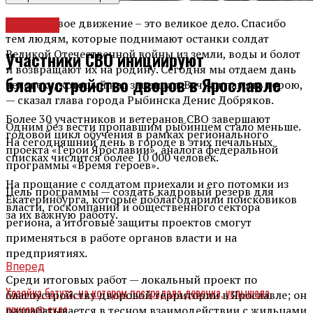
— Поисковое движение – это великое дело. Спасибо
Новости
тем людям, которые поднимают останки солдат
Великой Отечественной войны из земли, воды и болот
Участники СВО инициируют
и возвращают их на родину. Сегодня мы отдаем дань
благоустройство дворов в Ярославле
человеку, который нас защищал. Вечная память герою,
— сказал глава города Рыбинска Денис Добряков.
Более 30 участников и ветеранов СВО завершают
Одним без вести пропавшим рыбинцем стало меньше.
годовой цикл обучения в рамках регионального
На сегодняшний день в городе в этих печальных
проекта «Герои Ярославии», аналога федеральной
списках числится более 10 000 человек.
программы «Время героев».
На прощание с солдатом приехали и его потомки из
Цель программы — создать кадровый резерв для
Екатеринбурга, которые поблагодарили поисковиков
власти, госкомпаний и общественного сектора
за их важную работу.
региона, а итоговые защиты проектов смогут
применяться в работе органов власти и на
предприятиях.
Вперед
Среди итоговых работ — локальный проект по
Хозяйка батута, на котором пострадала девочка, услышала
благоустройству дворовой территории в Ярославле; он
приговор суда
разрабатывается в тесном взаимодействии с жильцами