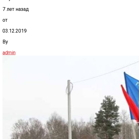
7 лет назад
от
03.12.2019
By
admin