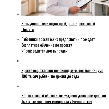
Ночь диспансеризации пройдет в Ярославской
области
Работники ярославских предприятий проходят
бесплатное обучение по проекту
«Производительность труда»
Ярославец, сжегший пенсионерку-общественницу за
100 тысяч рублей, не дожил до суда
В Ярославской области возбуждено уголовное дело по
факту осквернения мемориала у Вечного огня