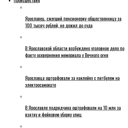
Происшествия
Ярославец, сжегший пенсионерку-общественницу за
100 тысяч рублей, не дожил до суда
В Ярославской области возбуждено уголовное дело по
факту осквернения мемориала у Вечного огня
Ярославца оштрафовали за наклейку с питбулем на
электросамокате
В Ярославле подрядчика оштрафовали на 10 млн за
взятку и фейковую уборку улиц