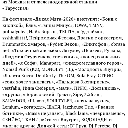
из Москвы и от железнодорожной станции
«Тарусская».
На фестивале «Дикая Мята-2026» выступят: «Бонд с
кнопкой», Ёлка, «Танцы Минус», IOWA, TMNV,
polnalyubvi, Найк Борзов, TRITIA, «Гудтаймс»,
ssshhhiiittt!, Нейромонах Феофан, Драгни с оркестром,
Drummatix, хмыров, «Рубеж Веков», «Диктофон», obraza
net, «Токсичный ансамбль Лягухо», «Психея», Рушана,
«Людмил Огурченко», «источник», «конец солнечных
дней», «я Софа», Manapart, «синдром главного героя»,
Nomad Punk (KZ), MONOLYT (IL), «Молодость Внутри»,
«Лолита Косс», DenDerty, The OM, Sula Fray, СТРИО,
«соня хочет танцевать», «Пальцева Экспириенс»,
vestfalin, Инна Сиберия, «маяк», ПИЛС, «Досвидошь»,
«друнк», «Борисовский Тракт», Sipe, 3.56 am,
SALVADOR, «Шлюз», SOULTYLER, «ночь на кухне»,
Lemium, «котарды», ШАТЯ, Jazzhouse Trio, «Рваные
ботинки», «Мама не узнает», black lama, «неаринаменя»,
СЕЙЙЕС, ТКАНИ, «Ответы Внутри», ВОДОПАДЫ и
многие другие. Диджей-сеты: DJ Грув, DJ Peretse, DJ