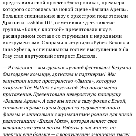
представили свой проект «Электроника», премьера
которого состоялась на новой сцене «Вашана Арена».
Большие специальные шоу с оркестром подготовили
Драгни и ssshhhiiittt!, отметившие десятилетие
группы. «Бонд с кнопкой» презентовали шоу в
расширенном составе со струнными и народными
инструментами. С хорами выступили «Рубеж Веков» и
Inna Syberia, а специальным гостем выступления Sula
Fray стал виртуозный гитарист Дидюля.
— Я счастлив — мы сделали лучший фестиваль! Безумно
благодарен команде, артистам и партнерам! Мы
запустили новое пространство «Лампа», которую
открыли The Hatters с акустикой. Это новое место
притяжение. Презентовали невероятную площадку
«Вашана Арена». А еще мы пели в саду фолка с Елкой,
снимали первые сцены будущего художественного
фильма и записывали с музыкантами ролики для новой
радиостанции «Дикая Мята», которая начнет свое
вещание уже этим летом. Работы у нас много, но
энергии еще больше — я воодушевлен эмоциями тысяч