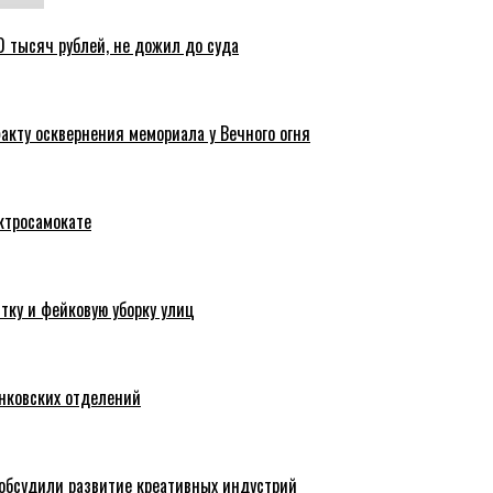
 тысяч рублей, не дожил до суда
акту осквернения мемориала у Вечного огня
ктросамокате
тку и фейковую уборку улиц
анковских отделений
обсудили развитие креативных индустрий