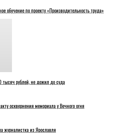
ное обучение по проекту «Производительность труда»
 тысяч рублей, не дожил до суда
акту осквернения мемориала у Вечного огня
ла журналистка из Ярославля