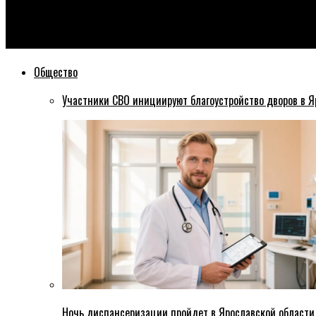
Эхо76
В Рыбинске поймали мужчину, который угрожал расправой и о
Общество
Участники СВО инициируют благоустройство дворов в Я
Ночь диспансеризации пройдет в Ярославской области