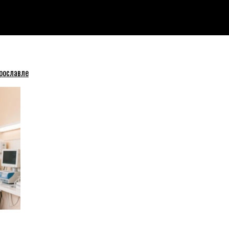
тбирал деньги
рославле