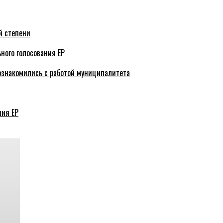
й степени
ного голосования ЕР
ознакомились с работой муниципалитета
ния ЕР