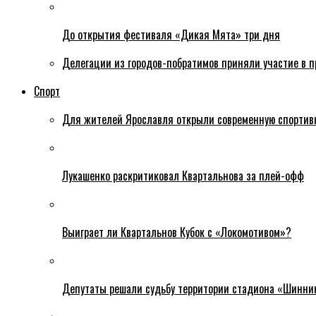
До открытия фестиваля «Дикая Мята» три дня
Делегации из городов-побратимов приняли участие в 
Спорт
Для жителей Ярославля открыли современную спортив
Лукашенко раскритиковал Квартальнова за плей-офф
Выиграет ли Квартальнов Кубок с «Локомотивом»?
Депутаты решали судьбу территории стадиона «Шинни