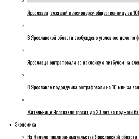
Ярославец, сжегший пенсионерку-общественницу за 100
В Ярославской области возбуждено уголовное дело по ф
Ярославца оштрафовали за наклейку с питбулем на эле
В Ярославле подрядчика оштрафовали на 10 млн за взя
Жительнице Ярославля грозит до 20 лет за поджоги б
Экономика
На Неделе предпринимательства Ярославской области 