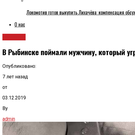
Локомотив готов выкупить Лихачёва: компенсация обс
О нас
Новости
В Рыбинске поймали мужчину, который уг
Опубликовано:
7 лет назад
от
03.12.2019
By
admin