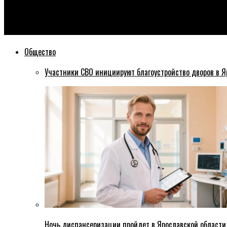
Эхо76
В матче с минским «Динамо» ярославский «Локомотив» отыг
Общество
Участники СВО инициируют благоустройство дворов в Я
Ночь диспансеризации пройдет в Ярославской области