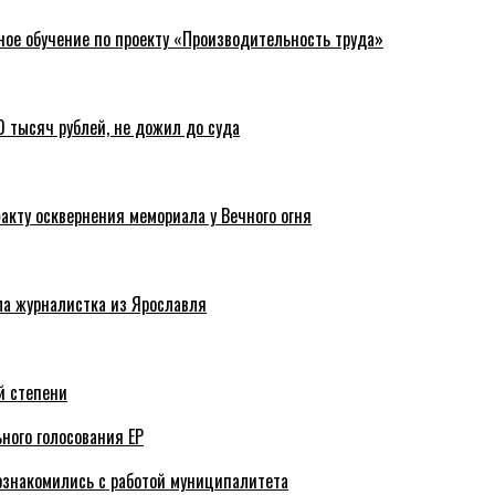
ное обучение по проекту «Производительность труда»
 тысяч рублей, не дожил до суда
акту осквернения мемориала у Вечного огня
ла журналистка из Ярославля
й степени
ного голосования ЕР
ознакомились с работой муниципалитета