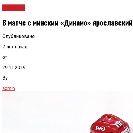
Новости
В матче с минским «Динамо» ярославски
Опубликовано:
7 лет назад
от
29.11.2019
By
admin