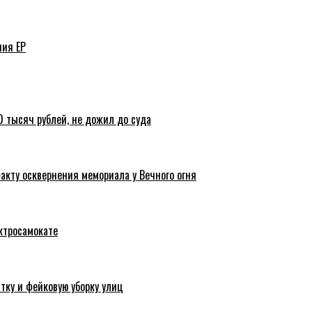
ния ЕР
 тысяч рублей, не дожил до суда
акту осквернения мемориала у Вечного огня
ктросамокате
тку и фейковую уборку улиц