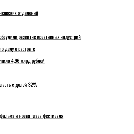
анковских отделений
обсудили развитие креативных индустрий
по делу о растрате
упило 4,96 млрд рублей
бласть с долей 32%
 фильма и новая глава фестиваля