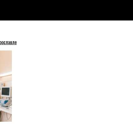
рывался, дрался, победил
рославле