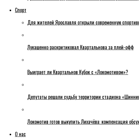
Спорт
Для жителей Ярославля открыли современную спортив
Лукашенко раскритиковал Квартальнова за плей-офф
Выиграет ли Квартальнов Кубок с «Локомотивом»?
Депутаты решали судьбу территории стадиона «Шинни
Локомотив готов выкупить Лихачёва: компенсация обс
О нас