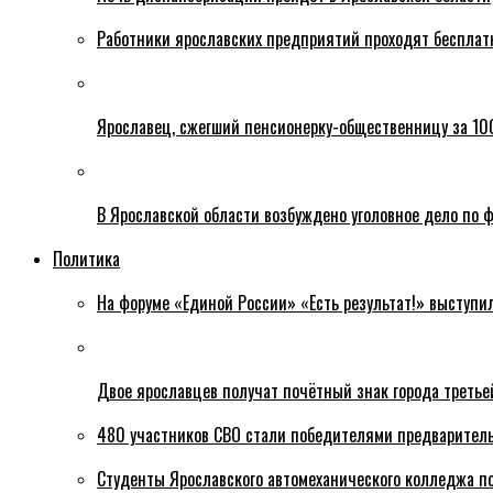
Работники ярославских предприятий проходят бесплат
Ярославец, сжегший пенсионерку-общественницу за 100
В Ярославской области возбуждено уголовное дело по ф
Политика
На форуме «Единой России» «Есть результат!» выступи
Двое ярославцев получат почётный знак города третье
480 участников СВО стали победителями предваритель
Студенты Ярославского автомеханического колледжа п