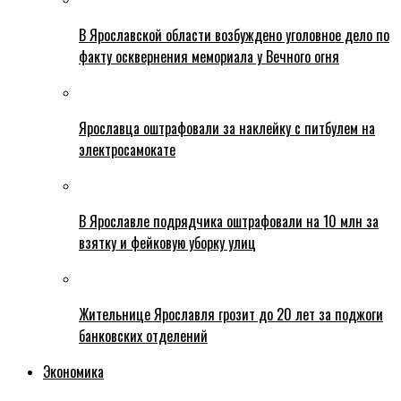
В Ярославской области возбуждено уголовное дело по
факту осквернения мемориала у Вечного огня
Ярославца оштрафовали за наклейку с питбулем на
электросамокате
В Ярославле подрядчика оштрафовали на 10 млн за
взятку и фейковую уборку улиц
Жительнице Ярославля грозит до 20 лет за поджоги
банковских отделений
Экономика