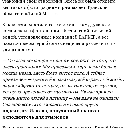
узаконили свои отношения. Здесь же была открыта
выставка с фотографиями разных лет Тульской
области и «Дикой Мяты».
Как всегда работали точки с кипятком, душевые
комплексы и фонтанчики с бесплатной питьевой
водой, установленные компанией БАРЬЕР, а все
палаточные лагеря были освещены и размечены на
улицы и дома.
— Мы всей командой в полном восторге от того, что
здесь происходит. Мы приезжали в арт-кэмп больше
месяца назад, здесь было чистое поле. А сейчас
приезжаем — здесь всё в палатках, всё играет, всё живёт,
люди кайфуют от погоды, от настроения, от музыки,
которую представляют музыканты. На нас пришло
очень много людей в пятницу — мы даже не ожидали.
Спасибо всем, кто собрался. Это было круто!
—
поделился Илюша, популярный шансон-
исполнитель для зуммеров
.
Большим шагом в развитии экосистемы «Дикой Мяты»