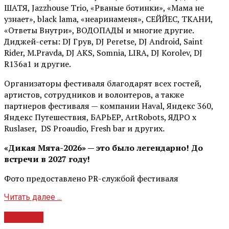
ШАТЯ, Jazzhouse Trio, «Рваные ботинки», «Мама не
узнает», black lama, «неаринаменя», СЕЙЙЕС, ТКАНИ,
«Ответы Внутри», ВОДОПАДЫ и многие другие.
Диджей-сеты: DJ Грув, DJ Peretse, DJ Android, Saint
Rider, М.Pravda, DJ AKS, Somnia, LIRA, DJ Korolev, DJ
R136a1 и другие.
Организаторы фестиваля благодарят всех гостей,
артистов, сотрудников и волонтеров, а также
партнеров фестиваля — компании Haval, Яндекс 360,
Яндекс Путешествия, БАРЬЕР, ArtRobots, ЯДРО х
Ruslaser, DS Proaudio, Fresh bar и других.
«Дикая Мята-2026» — это было легендарно! До
встречи в 2027 году!
Фото предоставлено PR-службой фестиваля
Читать далее ...
Новости