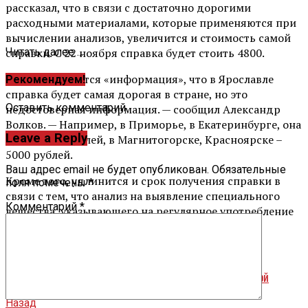
рассказал, что в связи с достаточно дорогими
расходными материалами, которые применяются при
вычислении анализов, увеличится и стоимость самой
справки. С 22 ноября справка будет стоить 4800.
Читать далее ...
— Уже появляется «информация», что в Ярославле
Рекомендуем!
справка будет самая дорогая в стране, но это
Оставить комментарий
недостоверная информация. — сообщил Александр
Волков. — Например, в Приморье, в Екатеринбурге, она
Leave a Reply
будет 6000 рублей, в Магнитогорске, Красноярске –
5000 рублей.
Ваш адрес email не будет опубликован.
Обязательные
Кроме того, удлинится и срок получения справки в
поля помечены
*
связи с тем, что анализ на выявление специального
Комментарий
*
вещества, указывающего на регулярное употребление
алкоголя делается несколько дней.
Вперед
Мэр Ярославля провел техническую приемку Красноборской
Назад