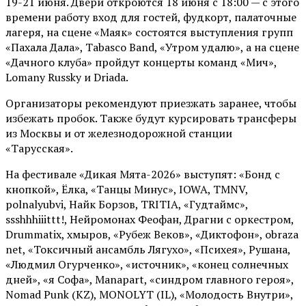
19-21 июня. Двери откроются 18 июня с 18:00 — с этого
времени работу вход для гостей, фудкорт, палаточные
лагеря, на сцене «Маяк» состоятся выступления групп
«Пахала Дала», Tabasco Band, «Утром удалю», а на сцене
«Дачного клуба» пройдут концерты команд «Мич»,
Lomany Russky и Driada.
Организаторы рекомендуют приезжать заранее, чтобы
избежать пробок. Также будут курсировать трансферы
из Москвы и от железнодорожной станции
«Тарусская».
На фестивале «Дикая Мята-2026» выступят: «Бонд с
кнопкой», Ёлка, «Танцы Минус», IOWA, TMNV,
polnalyubvi, Найк Борзов, TRITIA, «Гудтаймс»,
ssshhhiiittt!, Нейромонах Феофан, Драгни с оркестром,
Drummatix, хмыров, «Рубеж Веков», «Диктофон», obraza
net, «Токсичный ансамбль Лягухо», «Психея», Рушана,
«Людмил Огурченко», «источник», «конец солнечных
дней», «я Софа», Manapart, «синдром главного героя»,
Nomad Punk (KZ), MONOLYT (IL), «Молодость Внутри»,