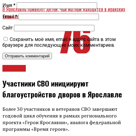
Имя
*
В Ярославль привезут детей, чьи матери находятся в иракских
тюрьмах
Email
*
Сайт
Сохранить моё имя, email и адрес сайта в этом
браузере для последующих моих комментариев.
Новости
Участники СВО инициируют
благоустройство дворов в Ярославле
Более 30 участников и ветеранов СВО завершают
годовой цикл обучения в рамках регионального
проекта «Герои Ярославии», аналога федеральной
программы «Время героев».