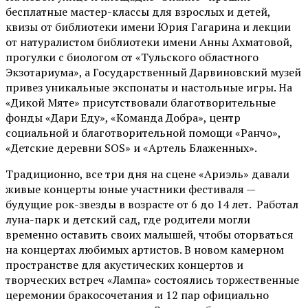
бесплатные мастер-классы для взрослых и детей,
квизы от библиотеки имени Юрия Гагарина и лекции
от
натуралистом
библиотеки имени Анны Ахматовой,
прогулки с биологом от
«Тульского областного
Экзотариума»
, а Государственный Дарвиновский музей
привез уникальные экспонаты и настольные игры. На
«Дикой Мяте» присутствовали благотворительные
фонды «Дари Еду», «Команда Добра», центр
социальной и благотворительной помощи «Ранчо»,
«Детские деревни SOS» и «Артель Блаженных».
Традиционно, все три дня на сцене
«Ариэль»
давали
живые концерты юные участники фестиваля —
будущие рок-звезды в возрасте от 6 до 14 лет. Работал
луна-парк и детский сад, где родители могли
временно оставить своих малышей, чтобы оторваться
на концертах любимых артистов. В новом камерном
пространстве для акустических концертов и
творческих встреч «Лампа» состоялись торжественные
церемонии бракосочетания и 12 пар официально