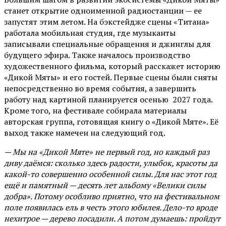
станет открытие одноименной радиостанции — ее
запустят этим летом. На бэкстейдже сцены «Титана»
работала мобильная студия, где музыканты
записывали специальные обращения и джинглы для
будущего эфира. Также началось производство
художественного фильма, который расскажет историю
«Дикой Мяты» и его гостей. Первые сцены были сняты
непосредственно во время события, а завершить
работу над картиной планируется осенью 2027 года.
Кроме того, на фестивале собирала материалы
авторская группа, готовящая книгу о «Дикой Мяте». Её
выход также намечен на следующий год.
— Мы на «Дикой Мяте» не первый год, но каждый раз
диву даёмся: сколько здесь радости, улыбок, красоты да
какой-то совершенно особенной силы. Для нас этот год
ещё и памятный — десять лет альбому «Велики силы
добра». Потому особливо приятно, что на фестивальном
поле появилась ель в честь этого юбилея. Дело-то вроде
нехитрое — дерево посадили. А потом думаешь: пройдут