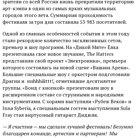
зрители со всей России вновь превратили территорию
арт-кэмпа в один из самых ярких музыкальных
городов этого лета. Суммарная проходимость
фестиваля за три дня составила 53 983 посетителей.
Одной из главных особенностей события в этом году
стало рекордное количество эксклюзивных сетов,
премьер и шоу программ. На «Дикой Мяте» Ёлка
презентовала свое новое звучание, The Hatters
представили свой проект «Электроника», премьера
которого состоялась на новой сцене «Вашана Арена».
Большие специальные шоу с оркестром подготовили
Драгни и ssshhhiiittt!, отметившие десятилетие
группы. «Бонд с кнопкой» презентовали шоу в
расширенном составе со струнными и народными
инструментами. С хорами выступили «Рубеж Веков» и
Inna Syberia, а специальным гостем выступления Sula
Fray стал виртуозный гитарист Дидюля.
— Я счастлив — мы сделали лучший фестиваль! Безумно
благодарен команде, артистам и партнерам! Мы