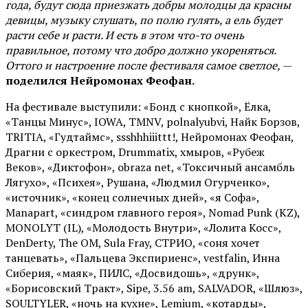
года, будут сюда приезжать добры молодцы да красны
девицы, музыку слушать, по полю гулять, а ель будет
расти себе и расти. И есть в этом что-то очень
правильное, потому что добро должно укореняться.
Оттого и настроение после фестиваля самое светлое,
—
поделился Нейромонах Феофан.
На фестивале выступили: «Бонд с кнопкой», Ёлка,
«Танцы Минус», IOWA, TMNV, polnalyubvi, Найк Борзов,
TRITIA, «Гудтаймс», ssshhhiiittt!, Нейромонах Феофан,
Драгни с оркестром, Drummatix, хмыров, «Рубеж
Веков», «Диктофон», obraza net, «Токсичный ансамбль
Лягухо», «Психея», Рушана, «Людмил Огурченко»,
«источник», «конец солнечных дней», «я Софа»,
Manapart, «синдром главного героя», Nomad Punk (KZ),
MONOLYT (IL), «Молодость Внутри», «Лолита Косс»,
DenDerty, The OM, Sula Fray, СТРИО, «соня хочет
танцевать», «Пальцева Экспириенс», vestfalin, Инна
Сиберия, «маяк», ПИЛС, «Досвидошь», «друнк»,
«Борисовский Тракт», Sipe, 3.56 am, SALVADOR, «Шлюз»,
SOULTYLER, «ночь на кухне», Lemium, «котарды»,