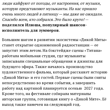
люди кайфуют от погоды, от настроения, от музыки,
которую представляют музыканты. На нас пришло
очень много людей в пятницу — мы даже не ожидали.
Спасибо всем, кто собрался. Это было круто!
—
поделился Илюша, популярный шансон-
исполнитель для зуммеров
.
Большим шагом в развитии экосистемы «Дикой Мяты»
станет открытие одноименной радиостанции — ее
запустят этим летом. На бэкстейдже сцены «Титана»
работала мобильная студия, где музыканты
записывали специальные обращения и джинглы для
будущего эфира. Также началось производство
художественного фильма, который расскажет историю
«Дикой Мяты» и его гостей. Первые сцены были сняты
непосредственно во время события, а завершить
работу над картиной планируется осенью 2027 года.
Кроме того, на фестивале собирала материалы
авторская группа, готовящая книгу о «Дикой Мяте». Её
выход также намечен на следующий год.