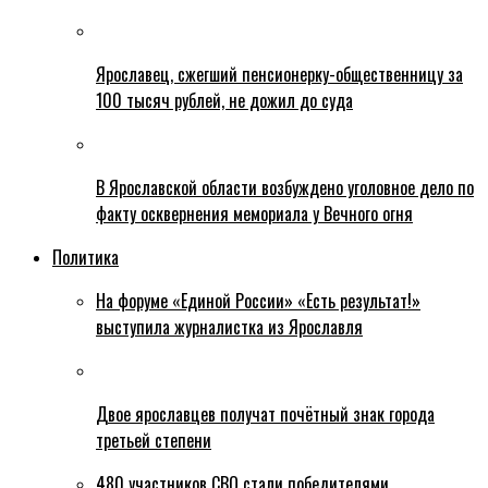
Ярославец, сжегший пенсионерку-общественницу за
100 тысяч рублей, не дожил до суда
В Ярославской области возбуждено уголовное дело по
факту осквернения мемориала у Вечного огня
Политика
На форуме «Единой России» «Есть результат!»
выступила журналистка из Ярославля
Двое ярославцев получат почётный знак города
третьей степени
480 участников СВО стали победителями