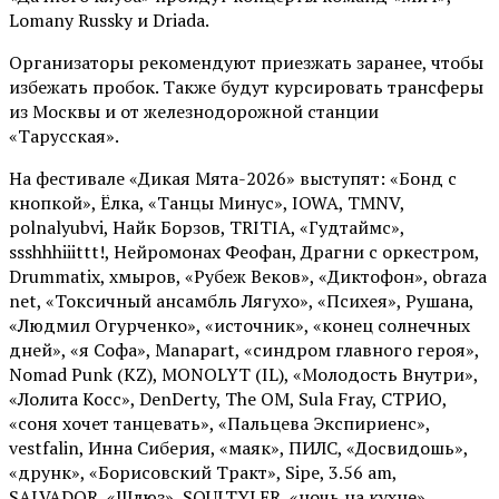
Lomany Russky и Driada.
Организаторы рекомендуют приезжать заранее, чтобы
избежать пробок. Также будут курсировать трансферы
из Москвы и от железнодорожной станции
«Тарусская».
На фестивале «Дикая Мята-2026» выступят: «Бонд с
кнопкой», Ёлка, «Танцы Минус», IOWA, TMNV,
polnalyubvi, Найк Борзов, TRITIA, «Гудтаймс»,
ssshhhiiittt!, Нейромонах Феофан, Драгни с оркестром,
Drummatix, хмыров, «Рубеж Веков», «Диктофон», obraza
net, «Токсичный ансамбль Лягухо», «Психея», Рушана,
«Людмил Огурченко», «источник», «конец солнечных
дней», «я Софа», Manapart, «синдром главного героя»,
Nomad Punk (KZ), MONOLYT (IL), «Молодость Внутри»,
«Лолита Косс», DenDerty, The OM, Sula Fray, СТРИО,
«соня хочет танцевать», «Пальцева Экспириенс»,
vestfalin, Инна Сиберия, «маяк», ПИЛС, «Досвидошь»,
«друнк», «Борисовский Тракт», Sipe, 3.56 am,
SALVADOR, «Шлюз», SOULTYLER, «ночь на кухне»,