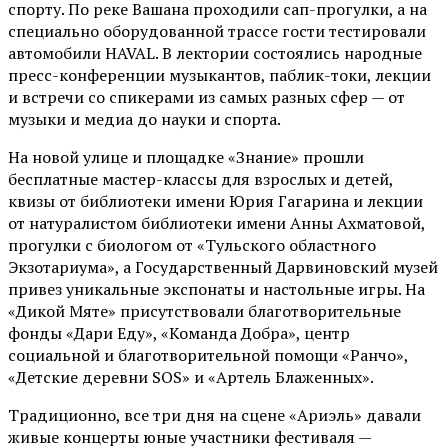
спорту. По реке Вашана проходили сап-прогулки, а на
специально оборудованной трассе гости тестировали
автомобили HAVAL. В лектории состоялись народные
пресс-конференции музыкантов, паблик-токи, лекции
и встречи со спикерами из самых разных сфер — от
музыки и медиа до науки и спорта.
На новой улице и площадке «Знание» прошли
бесплатные мастер-классы для взрослых и детей,
квизы от библиотеки имени Юрия Гагарина и лекции
от
натуралистом
библиотеки имени Анны Ахматовой,
прогулки с биологом от
«Тульского областного
Экзотариума»
, а Государственный Дарвиновский музей
привез уникальные экспонаты и настольные игры. На
«Дикой Мяте» присутствовали благотворительные
фонды «Дари Еду», «Команда Добра», центр
социальной и благотворительной помощи «Ранчо»,
«Детские деревни SOS» и «Артель Блаженных».
Традиционно, все три дня на сцене
«Ариэль»
давали
живые концерты юные участники фестиваля —