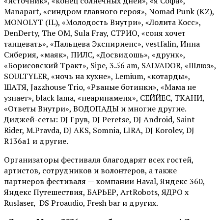
«источник», «конец солнечных дней», «я Софа»,
Manapart, «синдром главного героя», Nomad Punk (KZ),
MONOLYT (IL), «Молодость Внутри», «Лолита Косс»,
DenDerty, The OM, Sula Fray, СТРИО, «соня хочет
танцевать», «Пальцева Экспириенс», vestfalin, Инна
Сиберия, «маяк», ПИЛС, «Досвидошь», «друнк»,
«Борисовский Тракт», Sipe, 3.56 am, SALVADOR, «Шлюз»,
SOULTYLER, «ночь на кухне», Lemium, «котарды»,
ШАТЯ, Jazzhouse Trio, «Рваные ботинки», «Мама не
узнает», black lama, «неаринаменя», СЕЙЙЕС, ТКАНИ,
«Ответы Внутри», ВОДОПАДЫ и многие другие.
Диджей-сеты: DJ Грув, DJ Peretse, DJ Android, Saint
Rider, М.Pravda, DJ AKS, Somnia, LIRA, DJ Korolev, DJ
R136a1 и другие.
Организаторы фестиваля благодарят всех гостей,
артистов, сотрудников и волонтеров, а также
партнеров фестиваля — компании Haval, Яндекс 360,
Яндекс Путешествия, БАРЬЕР, ArtRobots, ЯДРО х
Ruslaser, DS Proaudio, Fresh bar и других.