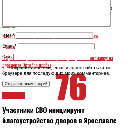
обращения в правоохранительные органы с
требованием проверить законность работы ООО
«Регионстройсервис».
Вперед
Имя
*
Начался ремонт дороги по дамбе-шлюз в Рыбинске
Email
*
Назад
Сайт
В Ярославле у Гиганта маршрутка протаранила иномарку: на
проспекте Октября пробка
Сохранить моё имя, email и адрес сайта в этом
браузере для последующих моих комментариев.
Новости
Участники СВО инициируют
благоустройство дворов в Ярославле