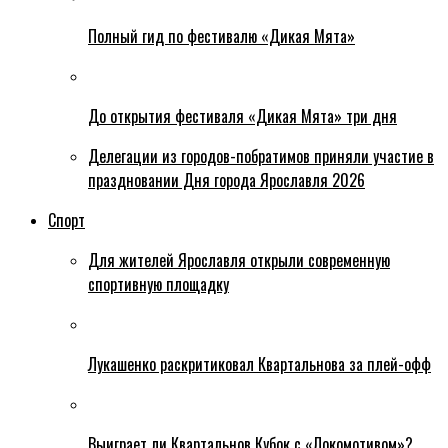
Полный гид по фестивалю «Дикая Мята»
До открытия фестиваля «Дикая Мята» три дня
Делегации из городов-побратимов приняли участие в
праздновании Дня города Ярославля 2026
Спорт
Для жителей Ярославля открыли современную
спортивную площадку
Лукашенко раскритиковал Квартальнова за плей-офф
Выиграет ли Квартальнов Кубок с «Локомотивом»?