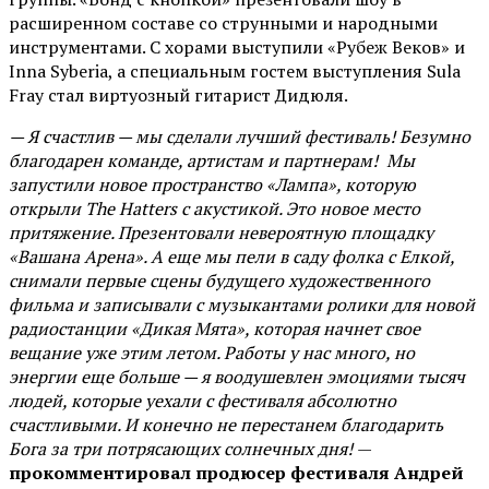
расширенном составе со струнными и народными
инструментами. С хорами выступили «Рубеж Веков» и
Inna Syberia, а специальным гостем выступления Sula
Fray стал виртуозный гитарист Дидюля.
— Я счастлив — мы сделали лучший фестиваль! Безумно
благодарен команде, артистам и партнерам! Мы
запустили новое пространство «Лампа», которую
открыли The Hatters с акустикой. Это новое место
притяжение. Презентовали невероятную площадку
«Вашана Арена». А еще мы пели в саду фолка с Елкой,
снимали первые сцены будущего художественного
фильма и записывали с музыкантами ролики для новой
радиостанции «Дикая Мята», которая начнет свое
вещание уже этим летом. Работы у нас много, но
энергии еще больше — я воодушевлен эмоциями тысяч
людей, которые уехали с фестиваля абсолютно
счастливыми. И конечно не перестанем благодарить
Бога за три потрясающих солнечных дня!
—
прокомментировал продюсер фестиваля Андрей