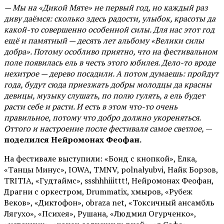
— Мы на «Дикой Мяте» не первый год, но каждый раз
диву даёмся: сколько здесь радости, улыбок, красоты да
какой-то совершенно особенной силы. Для нас этот год
ещё и памятный — десять лет альбому «Велики силы
добра». Потому особливо приятно, что на фестивальном
поле появилась ель в честь этого юбилея. Дело-то вроде
нехитрое — дерево посадили. А потом думаешь: пройдут
года, будут сюда приезжать добры молодцы да красны
девицы, музыку слушать, по полю гулять, а ель будет
расти себе и расти. И есть в этом что-то очень
правильное, потому что добро должно укореняться.
Оттого и настроение после фестиваля самое светлое,
—
поделился Нейромонах Феофан.
На фестивале выступили: «Бонд с кнопкой», Ёлка,
«Танцы Минус», IOWA, TMNV, polnalyubvi, Найк Борзов,
TRITIA, «Гудтаймс», ssshhhiiittt!, Нейромонах Феофан,
Драгни с оркестром, Drummatix, хмыров, «Рубеж
Веков», «Диктофон», obraza net, «Токсичный ансамбль
Лягухо», «Психея», Рушана, «Людмил Огурченко»,