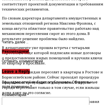
соответствует проектной документации и требованиям
технических регламентов.
По словам директора департамента имущественных и
земельных отношений региона Максима Фролова, с
конца августа областное правительство работало над
механизмом переселения сирот из этого дома. В
результате решение проблемы было найдено.
Читать далее ...
В департаменте уже прошла встреча с четырьмя
Рекомендуем!
сиротами, в ходе которой подписали новые договоры
о предоставлении жилых помещений и вручили ключи
Оставить комментарий
от квартир в Ярославле.
Leave a Reply
Кроме того, граждан переселят в квартиры в Ростове и
Борисоглебском районе. Сейчас проходит процедура
оформления требующихся документов. В другие
Ваш адрес email не будет опубликован.
Обязательные
поля помечены
*
города переселяют только в том случае, если жильцы
дома дают на это согласие.
Комментарий
*
Как сообщил Максим Фролов, департамент направил