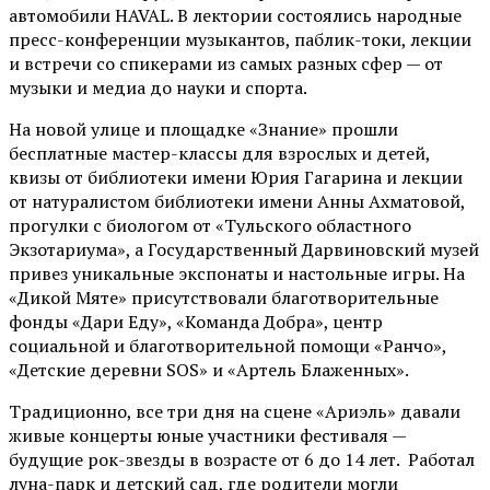
автомобили HAVAL. В лектории состоялись народные
пресс-конференции музыкантов, паблик-токи, лекции
и встречи со спикерами из самых разных сфер — от
музыки и медиа до науки и спорта.
На новой улице и площадке «Знание» прошли
бесплатные мастер-классы для взрослых и детей,
квизы от библиотеки имени Юрия Гагарина и лекции
от
натуралистом
библиотеки имени Анны Ахматовой,
прогулки с биологом от
«Тульского областного
Экзотариума»
, а Государственный Дарвиновский музей
привез уникальные экспонаты и настольные игры. На
«Дикой Мяте» присутствовали благотворительные
фонды «Дари Еду», «Команда Добра», центр
социальной и благотворительной помощи «Ранчо»,
«Детские деревни SOS» и «Артель Блаженных».
Традиционно, все три дня на сцене
«Ариэль»
давали
живые концерты юные участники фестиваля —
будущие рок-звезды в возрасте от 6 до 14 лет. Работал
луна-парк и детский сад, где родители могли