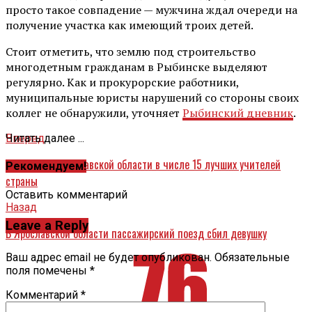
просто такое совпадение — мужчина ждал очереди на
получение участка как имеющий троих детей.
Стоит отметить, что землю под строительство
многодетным гражданам в Рыбинске выделяют
регулярно. Как и прокурорские работники,
муниципальные юристы нарушений со стороны своих
коллег не обнаружили, уточняет
Рыбинский дневник
.
Вперед
Читать далее ...
Учитель из Ярославской области в числе 15 лучших учителей
Рекомендуем!
страны
Оставить комментарий
Назад
Leave a Reply
В Ярославской области пассажирский поезд сбил девушку
Ваш адрес email не будет опубликован.
Обязательные
поля помечены
*
Комментарий
*