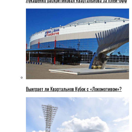
Лукашенко раскритиковал Квартальнова за плей-офф
Выиграет ли Квартальнов Кубок с «Локомотивом»?