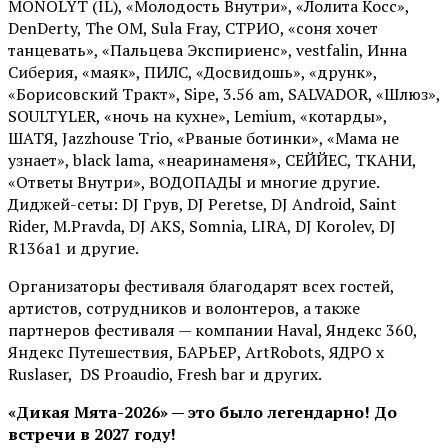
MONOLYT (IL), «Молодость Внутри», «Лолита Косс»,
DenDerty, The OM, Sula Fray, СТРИО, «соня хочет
танцевать», «Пальцева Экспириенс», vestfalin, Инна
Сиберия, «маяк», ПИЛС, «Досвидошь», «друнк»,
«Борисовский Тракт», Sipe, 3.56 am, SALVADOR, «Шлюз»,
SOULTYLER, «ночь на кухне», Lemium, «котарды»,
ШАТЯ, Jazzhouse Trio, «Рваные ботинки», «Мама не
узнает», black lama, «неаринаменя», СЕЙЙЕС, ТКАНИ,
«Ответы Внутри», ВОДОПАДЫ и многие другие.
Диджей-сеты: DJ Грув, DJ Peretse, DJ Android, Saint
Rider, М.Pravda, DJ AKS, Somnia, LIRA, DJ Korolev, DJ
R136a1 и другие.
Организаторы фестиваля благодарят всех гостей,
артистов, сотрудников и волонтеров, а также
партнеров фестиваля — компании Haval, Яндекс 360,
Яндекс Путешествия, БАРЬЕР, ArtRobots, ЯДРО х
Ruslaser, DS Proaudio, Fresh bar и других.
«Дикая Мята-2026» — это было легендарно! До
встречи в 2027 году!