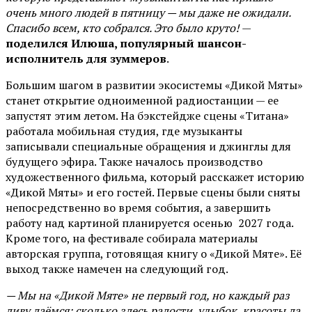
очень много людей в пятницу — мы даже не ожидали.
Спасибо всем, кто собрался. Это было круто!
—
поделился Илюша, популярный шансон-
исполнитель для зуммеров
.
Большим шагом в развитии экосистемы «Дикой Мяты»
станет открытие одноименной радиостанции — ее
запустят этим летом. На бэкстейдже сцены «Титана»
работала мобильная студия, где музыканты
записывали специальные обращения и джинглы для
будущего эфира. Также началось производство
художественного фильма, который расскажет историю
«Дикой Мяты» и его гостей. Первые сцены были сняты
непосредственно во время события, а завершить
работу над картиной планируется осенью 2027 года.
Кроме того, на фестивале собирала материалы
авторская группа, готовящая книгу о «Дикой Мяте». Её
выход также намечен на следующий год.
— Мы на «Дикой Мяте» не первый год, но каждый раз
диву даёмся: сколько здесь радости, улыбок, красоты да