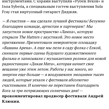
инструментами. С хорами выступили «Рубеж Веков» и
Inna Syberia, а специальным гостем выступления Sula
Fray стал виртуозный гитарист Дидюля.
— Я счастлив — мы сделали лучший фестиваль! Безумно
благодарен команде, артистам и партнерам! Мы
запустили новое пространство «Лампа», которую
открыли The Hatters с акустикой. Это новое место
притяжение. Презентовали невероятную площадку
«Вашана Арена». А еще мы пели в саду фолка с Елкой,
снимали первые сцены будущего художественного
фильма и записывали с музыкантами ролики для новой
радиостанции «Дикая Мята», которая начнет свое
вещание уже этим летом. Работы у нас много, но
энергии еще больше — я воодушевлен эмоциями тысяч
людей, которые уехали с фестиваля абсолютно
счастливыми. И конечно не перестанем благодарить
Бога за три потрясающих солнечных дня!
—
прокомментировал продюсер фестиваля Андрей
Клюкин.