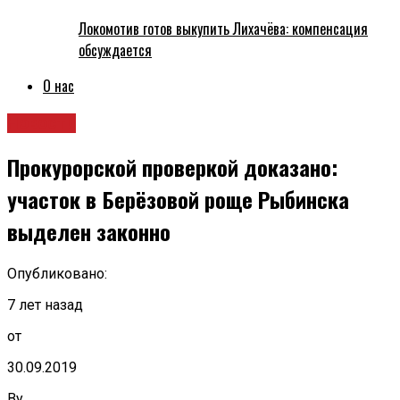
Локомотив готов выкупить Лихачёва: компенсация
обсуждается
О нас
Новости
Прокурорской проверкой доказано:
участок в Берёзовой роще Рыбинска
выделен законно
Опубликовано:
7 лет назад
от
30.09.2019
By