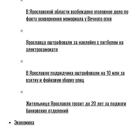
В Ярославской области возбуждено уголовное дело по
факту осквернения мемориала у Вечного огня
Ярославца оштрафовали за наклейку с питбулем на
электросамокате
В Ярославле подрядчика оштрафовали на 10 млн за
взятку и фейковую уборку улиц
Жительнице Ярославля грозит до 20 лет за поджоги
банковских отделений
Экономика