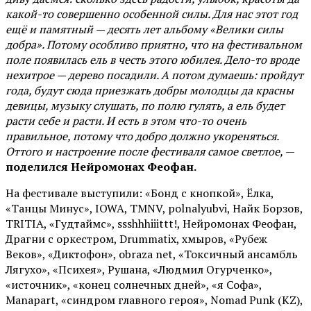
какой-то совершенно особенной силы. Для нас этот год
ещё и памятный — десять лет альбому «Велики силы
добра». Потому особливо приятно, что на фестивальном
поле появилась ель в честь этого юбилея. Дело-то вроде
нехитрое — дерево посадили. А потом думаешь: пройдут
года, будут сюда приезжать добры молодцы да красны
девицы, музыку слушать, по полю гулять, а ель будет
расти себе и расти. И есть в этом что-то очень
правильное, потому что добро должно укореняться.
Оттого и настроение после фестиваля самое светлое,
—
поделился Нейромонах Феофан.
На фестивале выступили: «Бонд с кнопкой», Ёлка,
«Танцы Минус», IOWA, TMNV, polnalyubvi, Найк Борзов,
TRITIA, «Гудтаймс», ssshhhiiittt!, Нейромонах Феофан,
Драгни с оркестром, Drummatix, хмыров, «Рубеж
Веков», «Диктофон», obraza net, «Токсичный ансамбль
Лягухо», «Психея», Рушана, «Людмил Огурченко»,
«источник», «конец солнечных дней», «я Софа»,
Manapart, «синдром главного героя», Nomad Punk (KZ),