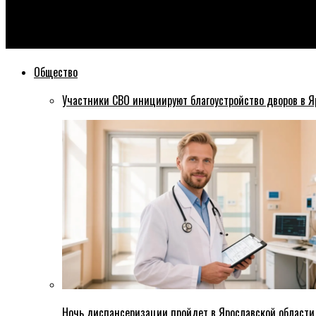
Эхо76
Ярославский фотограф написал заявление на Егора Крида
Общество
Участники СВО инициируют благоустройство дворов в Я
Ночь диспансеризации пройдет в Ярославской области