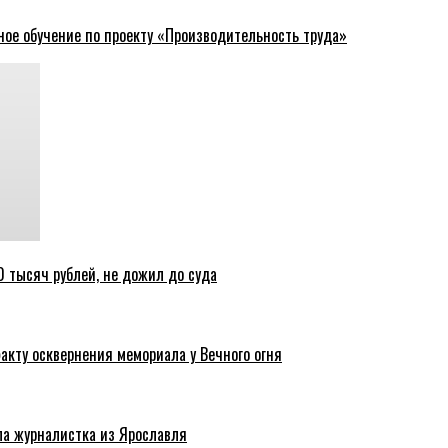
ное обучение по проекту «Производительность труда»
 тысяч рублей, не дожил до суда
акту осквернения мемориала у Вечного огня
ла журналистка из Ярославля