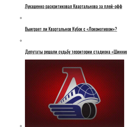
Лукашенко раскритиковал Квартальнова за плей-офф
Выиграет ли Квартальнов Кубок с «Локомотивом»?
Депутаты решали судьбу территории стадиона «Шинни