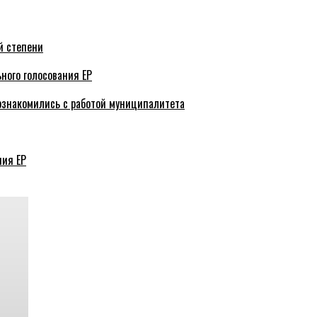
й степени
ного голосования ЕР
ознакомились с работой муниципалитета
ния ЕР