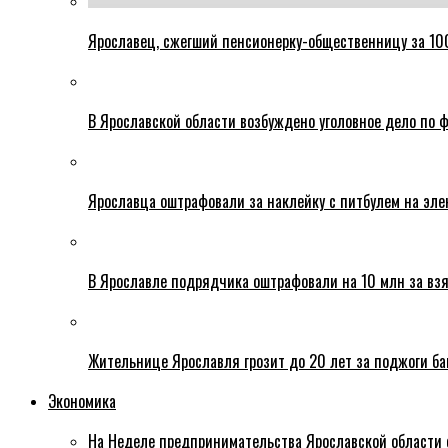
Ярославец, сжегший пенсионерку-общественницу за 100
В Ярославской области возбуждено уголовное дело по ф
Ярославца оштрафовали за наклейку с питбулем на эле
В Ярославле подрядчика оштрафовали на 10 млн за взя
Жительнице Ярославля грозит до 20 лет за поджоги б
Экономика
На Неделе предпринимательства Ярославской области 