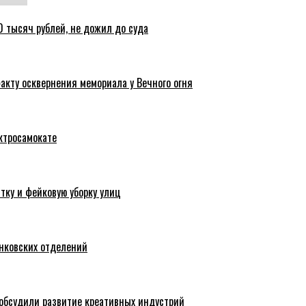
 тысяч рублей, не дожил до суда
акту осквернения мемориала у Вечного огня
ктросамокате
тку и фейковую уборку улиц
анковских отделений
обсудили развитие креативных индустрий