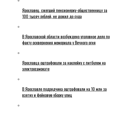
Ярославец, сжегший пенсионерку-общественницу за
100 тысяч рублей, не дожил до суда
В Ярославской области возбуждено уголовное дело по
факту осквернения мемориала у Вечного огня
Ярославца оштрафовали за наклейку с питбулем на
электросамокате
В Ярославле подрядчика оштрафовали на 10 млн за
взятку и фейковую уборку улиц