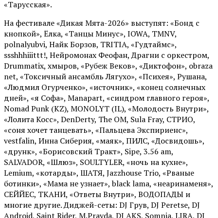
«Тарусская».
На фестивале «Дикая Мята-2026» выступят: «Бонд с
кнопкой», Ёлка, «Танцы Минус», IOWA, TMNV,
polnalyubvi, Найк Борзов, TRITIA, «Гудтаймс»,
ssshhhiiittt!, Нейромонах Феофан, Драгни с оркестром,
Drummatix, хмыров, «Рубеж Веков», «Диктофон», obraza
net, «Токсичный ансамбль Лягухо», «Психея», Рушана,
«Людмил Огурченко», «источник», «конец солнечных
дней», «я Софа», Manapart, «синдром главного героя»,
Nomad Punk (KZ), MONOLYT (IL), «Молодость Внутри»,
«Лолита Косс», DenDerty, The OM, Sula Fray, СТРИО,
«соня хочет танцевать», «Пальцева Экспириенс»,
vestfalin, Инна Сиберия, «маяк», ПИЛС, «Досвидошь»,
«друнк», «Борисовский Тракт», Sipe, 3.56 am,
SALVADOR, «Шлюз», SOULTYLER, «ночь на кухне»,
Lemium, «котарды», ШАТЯ, Jazzhouse Trio, «Рваные
ботинки», «Мама не узнает», black lama, «неаринаменя»,
СЕЙЙЕС, ТКАНИ, «Ответы Внутри», ВОДОПАДЫ и
многие другие. Диджей-сеты: DJ Грув, DJ Peretse, DJ
Android, Saint Rider, М.Pravda, DJ AKS, Somnia, LIRA, DJ