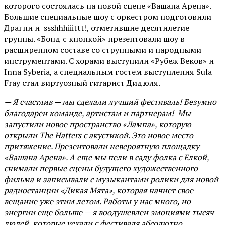
которого состоялась на новой сцене «Вашана Арена».
Большие специальные шоу с оркестром подготовили
Драгни и ssshhhiiittt!, отметившие десятилетие
группы. «Бонд с кнопкой» презентовали шоу в
расширенном составе со струнными и народными
инструментами. С хорами выступили «Рубеж Веков» и
Inna Syberia, а специальным гостем выступления Sula
Fray стал виртуозный гитарист Дидюля.
— Я счастлив — мы сделали лучший фестиваль! Безумно
благодарен команде, артистам и партнерам! Мы
запустили новое пространство «Лампа», которую
открыли The Hatters с акустикой. Это новое место
притяжение. Презентовали невероятную площадку
«Вашана Арена». А еще мы пели в саду фолка с Елкой,
снимали первые сцены будущего художественного
фильма и записывали с музыкантами ролики для новой
радиостанции «Дикая Мята», которая начнет свое
вещание уже этим летом. Работы у нас много, но
энергии еще больше — я воодушевлен эмоциями тысяч
людей, которые уехали с фестиваля абсолютно