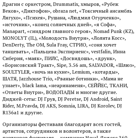
Драгни с оркестром, Drummatix, хмыров, «Рубеж
Веков», «Диктофон», obraza net, «Токсичный ансамбль
Лягухо», «Психея», Рушана, «Людмил Огурченко»,
«источник», «конец солнечных дней», «я Софа»,
Manapart, «синдром главного героя», Nomad Punk (KZ),
MONOLYT (IL), «Молодость Внутри», «Лолита Косс»,
DenDerty, The OM, Sula Fray, СТРИО, «соня хочет
танцевать», «Пальцева Экспириенс», vestfalin, Инна
Сиберия, «маяк», ПИЛС, «Досвидошь», «друнк»,
«Борисовский Тракт», Sipe, 3.56 am, SALVADOR, «Шлюз»,
SOULTYLER, «ночь на кухне», Lemium, «котарды»,
ШАТЯ, Jazzhouse Trio, «Рваные ботинки», «Мама не
узнает», black lama, «неаринаменя», СЕЙЙЕС, ТКАНИ,
«Ответы Внутри», ВОДОПАДЫ и многие другие.
Диджей-сеты: DJ Грув, DJ Peretse, DJ Android, Saint
Rider, М.Pravda, DJ AKS, Somnia, LIRA, DJ Korolev, DJ
R136a1 и другие.
Организаторы фестиваля благодарят всех гостей,
артистов, сотрудников и волонтеров, а также
партнеров фестиваля — компании Haval, Яндекс 360,