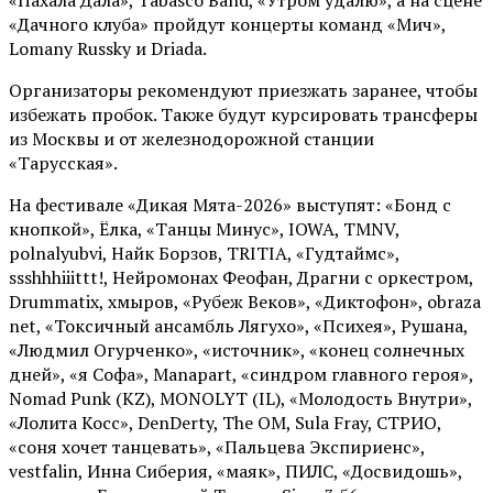
«Дачного клуба» пройдут концерты команд «Мич»,
Lomany Russky и Driada.
Организаторы рекомендуют приезжать заранее, чтобы
избежать пробок. Также будут курсировать трансферы
из Москвы и от железнодорожной станции
«Тарусская».
На фестивале «Дикая Мята-2026» выступят: «Бонд с
кнопкой», Ёлка, «Танцы Минус», IOWA, TMNV,
polnalyubvi, Найк Борзов, TRITIA, «Гудтаймс»,
ssshhhiiittt!, Нейромонах Феофан, Драгни с оркестром,
Drummatix, хмыров, «Рубеж Веков», «Диктофон», obraza
net, «Токсичный ансамбль Лягухо», «Психея», Рушана,
«Людмил Огурченко», «источник», «конец солнечных
дней», «я Софа», Manapart, «синдром главного героя»,
Nomad Punk (KZ), MONOLYT (IL), «Молодость Внутри»,
«Лолита Косс», DenDerty, The OM, Sula Fray, СТРИО,
«соня хочет танцевать», «Пальцева Экспириенс»,
vestfalin, Инна Сиберия, «маяк», ПИЛС, «Досвидошь»,