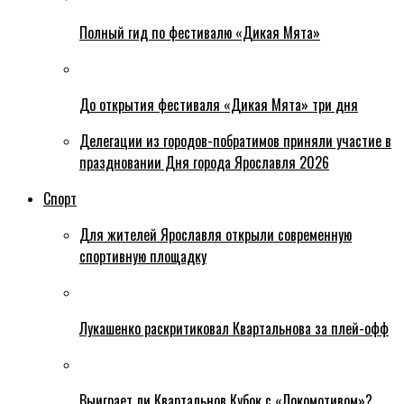
Полный гид по фестивалю «Дикая Мята»
До открытия фестиваля «Дикая Мята» три дня
Делегации из городов-побратимов приняли участие в
праздновании Дня города Ярославля 2026
Спорт
Для жителей Ярославля открыли современную
спортивную площадку
Лукашенко раскритиковал Квартальнова за плей-офф
Выиграет ли Квартальнов Кубок с «Локомотивом»?