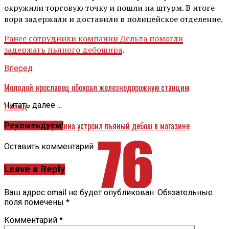
окружили торговую точку и пошли на штурм. В итоге
вора задержали и доставили в полицейское отделение.
Ранее сотрудники компании Дельта помогли
задержать пьяного дебошира
.
Вперед
Молодой ярославец обокрал железнодорожную станцию
Читать далее ...
Назад
В Ярославле мужчина устроил пьяный дебош в магазине
Рекомендуем!
Оставить комментарий
Leave a Reply
Ваш адрес email не будет опубликован.
Обязательные
поля помечены
*
Комментарий
*