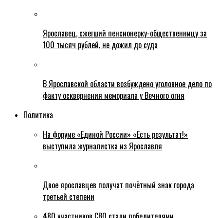
Ярославец, сжегший пенсионерку-общественницу за
100 тысяч рублей, не дожил до суда
В Ярославской области возбуждено уголовное дело по
факту осквернения мемориала у Вечного огня
Политика
На форуме «Единой России» «Есть результат!»
выступила журналистка из Ярославля
Двое ярославцев получат почётный знак города
третьей степени
480 участников СВО стали победителями