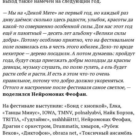
выход также намечен на следующий год.
— Мы на «Дикой Мяте» не первый год, но каждый раз
диву даёмся: сколько здесь радости, улыбок, красоты да
какой-то совершенно особенной силы. Для нас этот год
ещё и памятный — десять лет альбому «Велики силы
добра». Потому особливо приятно, что на фестивальном
поле появилась ель в честь этого юбилея. Дело-то вроде
нехитрое — дерево посадили. А потом думаешь: пройдут
года, будут сюда приезжать добры молодцы да красны
девицы, музыку слушать, по полю гулять, а ель будет
расти себе и расти. И есть в этом что-то очень
правильное, потому что добро должно укореняться.
Оттого и настроение после фестиваля самое светлое,
—
поделился Нейромонах Феофан.
На фестивале выступили: «Бонд с кнопкой», Ёлка,
«Танцы Минус», IOWA, TMNV, polnalyubvi, Найк Борзов,
TRITIA, «Гудтаймс», ssshhhiiittt!, Нейромонах Феофан,
Драгни с оркестром, Drummatix, хмыров, «Рубеж
Веков», «Диктофон», obraza net, «Токсичный ансамбль