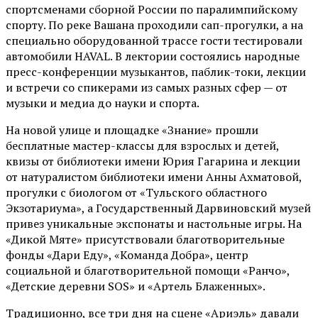
спортсменами сборной России по паралимпийскому
спорту. По реке Вашана проходили сап-прогулки, а на
специально оборудованной трассе гости тестировали
автомобили HAVAL. В лектории состоялись народные
пресс-конференции музыкантов, паблик-токи, лекции
и встречи со спикерами из самых разных сфер — от
музыки и медиа до науки и спорта.
На новой улице и площадке «Знание» прошли
бесплатные мастер-классы для взрослых и детей,
квизы от библиотеки имени Юрия Гагарина и лекции
от
натуралистом
библиотеки имени Анны Ахматовой,
прогулки с биологом от
«Тульского областного
Экзотариума»
, а Государственный Дарвиновский музей
привез уникальные экспонаты и настольные игры. На
«Дикой Мяте» присутствовали благотворительные
фонды «Дари Еду», «Команда Добра», центр
социальной и благотворительной помощи «Ранчо»,
«Детские деревни SOS» и «Артель Блаженных».
Традиционно, все три дня на сцене
«Ариэль»
давали