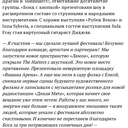
Драгни и ssshhhiiittt!, отметившие десятилетие
группы. «Бонд с кнопкой» презентовали шоу в
расширенном составе со струнными и народными
инструментами. С хорами выступили «Рубеж Веков» и
Inna Syberia, а специальным гостем выступления Sula
Fray стал виртуозный гитарист Дидюля.
— Я счастлив — мы сделали лучший фестиваль! Безумно
благодарен команде, артистам и партнерам! Мы
запустили новое пространство «Лампа», которую
открыли The Hatters с акустикой. Это новое место
притяжение. Презентовали невероятную площадку
«Вашана Арена». А еще мы пели в саду фолка с Елкой,
снимали первые сцены будущего художественного
фильма и записывали с музыкантами ролики для новой
радиостанции «Дикая Мята», которая начнет свое
вещание уже этим летом. Работы у нас много, но
энергии еще больше — я воодушевлен эмоциями тысяч
людей, которые уехали с фестиваля абсолютно
счастливыми. И конечно не перестанем благодарить
Бога за три потрясающих солнечных дня!
—