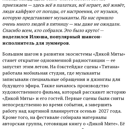
приезжаем — здесь всё в палатках, всё играет, всё живёт,
люди кайфуют от погоды, от настроения, от музыки,
которую представляют музыканты. На нас пришло
очень много людей в пятницу — мы даже не ожидали.
Спасибо всем, кто собрался. Это было круто!
—
поделился Илюша, популярный шансон-
исполнитель для зуммеров
.
Большим шагом в развитии экосистемы «Дикой Мяты»
станет открытие одноименной радиостанции — ее
запустят этим летом. На бэкстейдже сцены «Титана»
работала мобильная студия, где музыканты
записывали специальные обращения и джинглы для
будущего эфира. Также началось производство
художественного фильма, который расскажет историю
«Дикой Мяты» и его гостей. Первые сцены были сняты
непосредственно во время события, а завершить
работу над картиной планируется осенью 2027 года.
Кроме того, на фестивале собирала материалы
авторская группа, готовящая книгу о «Дикой Мяте». Её