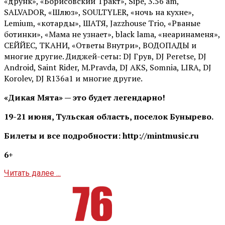
«друнк», «Борисовский Тракт», Sipe, 3.56 am,
SALVADOR, «Шлюз», SOULTYLER, «ночь на кухне»,
Lemium, «котарды», ШАТЯ, Jazzhouse Trio, «Рваные
ботинки», «Мама не узнает», black lama, «неаринаменя»,
СЕЙЙЕС, ТКАНИ, «Ответы Внутри», ВОДОПАДЫ и
многие другие. Диджей-сеты: DJ Грув, DJ Peretse, DJ
Android, Saint Rider, М.Pravda, DJ AKS, Somnia, LIRA, DJ
Korolev, DJ R136a1 и многие другие.
«Дикая Мята» — это будет легендарно!
19-21 июня, Тульская область, поселок Бунырево.
Билеты и все подробности: http://mintmusic.ru
6+
Читать далее ...