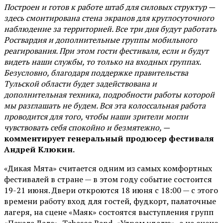
Построен и готов к работе штаб для силовых структур —
здесь смонтирована стена экранов для круглосуточного
наблюдение за территорией. Все три дня будут работать
Росгвардия и дополнительные группы мобильного
реагирования. При этом гости фестиваля, если и будут
видеть наши службы, то только на входных группах.
Безусловно, благодаря поддержке правительства
Тульской области будет задействована и
дополнительная техника, подробности работы которой
мы разглашать не будем. Вся эта колоссальная работа
проводится для того, чтобы наши зрители могли
чувствовать себя спокойно и безмятежно, —
комментирует генеральный продюсер фестиваля
Андрей Клюкин.
«Дикая Мята» считается одним из самых комфортных
фестивалей в стране — в этом году событие состоится
19-21 июня. Двери откроются 18 июня с 18:00 — с этого
времени работу вход для гостей, фудкорт, палаточные
лагеря, на сцене «Маяк» состоятся выступления групп
«Пахала Дала», Tabasco Band, «Утром удалю», а на сцене