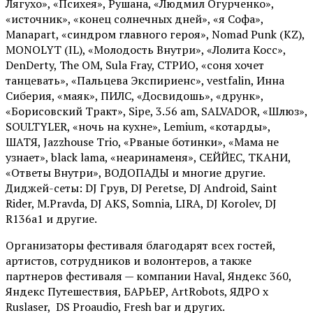
Лягухо», «Психея», Рушана, «Людмил Огурченко»,
«источник», «конец солнечных дней», «я Софа»,
Manapart, «синдром главного героя», Nomad Punk (KZ),
MONOLYT (IL), «Молодость Внутри», «Лолита Косс»,
DenDerty, The OM, Sula Fray, СТРИО, «соня хочет
танцевать», «Пальцева Экспириенс», vestfalin, Инна
Сиберия, «маяк», ПИЛС, «Досвидошь», «друнк»,
«Борисовский Тракт», Sipe, 3.56 am, SALVADOR, «Шлюз»,
SOULTYLER, «ночь на кухне», Lemium, «котарды»,
ШАТЯ, Jazzhouse Trio, «Рваные ботинки», «Мама не
узнает», black lama, «неаринаменя», СЕЙЙЕС, ТКАНИ,
«Ответы Внутри», ВОДОПАДЫ и многие другие.
Диджей-сеты: DJ Грув, DJ Peretse, DJ Android, Saint
Rider, М.Pravda, DJ AKS, Somnia, LIRA, DJ Korolev, DJ
R136a1 и другие.
Организаторы фестиваля благодарят всех гостей,
артистов, сотрудников и волонтеров, а также
партнеров фестиваля — компании Haval, Яндекс 360,
Яндекс Путешествия, БАРЬЕР, ArtRobots, ЯДРО х
Ruslaser, DS Proaudio, Fresh bar и других.