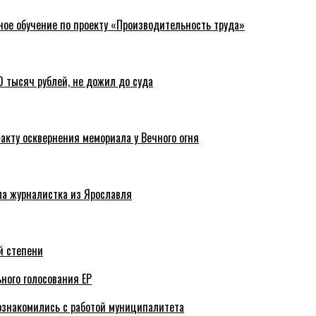
ное обучение по проекту «Производительность труда»
 тысяч рублей, не дожил до суда
акту осквернения мемориала у Вечного огня
ла журналистка из Ярославля
й степени
ного голосования ЕР
ознакомились с работой муниципалитета