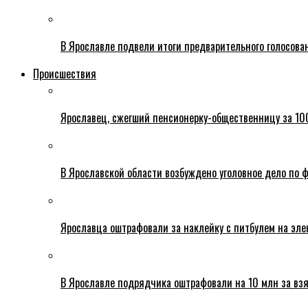
В Ярославле подвели итоги предварительного голосова
Происшествия
Ярославец, сжегший пенсионерку-общественницу за 100
В Ярославской области возбуждено уголовное дело по ф
Ярославца оштрафовали за наклейку с питбулем на эле
В Ярославле подрядчика оштрафовали на 10 млн за взя