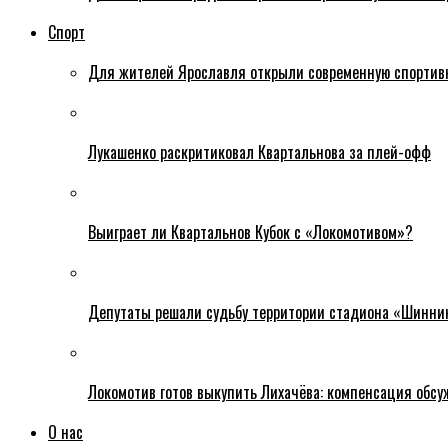
Спорт
Для жителей Ярославля открыли современную спортив
Лукашенко раскритиковал Квартальнова за плей-офф
Выиграет ли Квартальнов Кубок с «Локомотивом»?
Депутаты решали судьбу территории стадиона «Шинни
Локомотив готов выкупить Лихачёва: компенсация обс
О нас