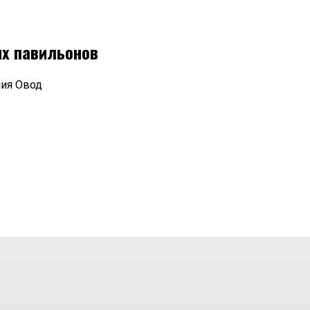
ых павильонов
ния Овод