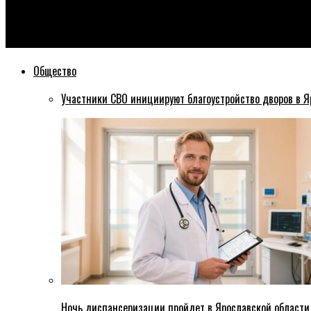
Эхо76
В Ярославском Брагине мало остановочных павильонов
Общество
Участники СВО инициируют благоустройство дворов в Я
Ночь диспансеризации пройдет в Ярославской области