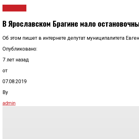
Новости
В Ярославском Брагине мало остановочн
Об этом пишет в интернете депутат муниципалитета Евге
Опубликовано:
7 лет назад
от
07.08.2019
By
admin