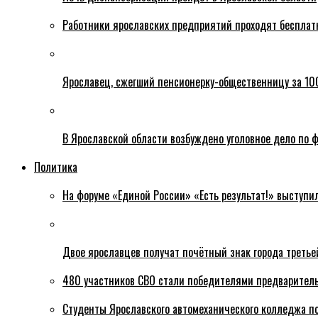
Работники ярославских предприятий проходят бесплат
Ярославец, сжегший пенсионерку-общественницу за 100
В Ярославской области возбуждено уголовное дело по ф
Политика
На форуме «Единой России» «Есть результат!» выступи
Двое ярославцев получат почётный знак города третье
480 участников СВО стали победителями предваритель
Студенты Ярославского автомеханического колледжа п