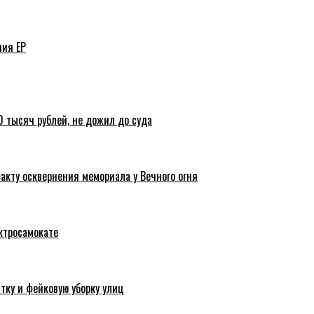
ния ЕР
 тысяч рублей, не дожил до суда
акту осквернения мемориала у Вечного огня
ктросамокате
тку и фейковую уборку улиц