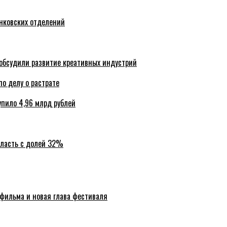
анковских отделений
обсудили развитие креативных индустрий
по делу о растрате
упило 4,96 млрд рублей
бласть с долей 32%
 фильма и новая глава фестиваля