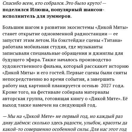
Спасибо всем, кто собрался. Это было круто!
—
поделился Илюша, популярный шансон-
исполнитель для зуммеров
.
Большим шагом в развитии экосистемы «Дикой Мяты»
станет открытие одноименной радиостанции — ее
запустят этим летом. На бэкстейдже сцены «Титана»
работала мобильная студия, где музыканты
записывали специальные обращения и джинглы для
будущего эфира. Также началось производство
художественного фильма, который расскажет историю
«Дикой Мяты» и его гостей. Первые сцены были сняты
непосредственно во время события, а завершить
работу над картиной планируется осенью 2027 года.
Кроме того, на фестивале собирала материалы
авторская группа, готовящая книгу о «Дикой Мяте». Её
выход также намечен на следующий год.
— Мы на «Дикой Мяте» не первый год, но каждый раз
диву даёмся: сколько здесь радости, улыбок, красоты да
какой-то совершенно особенной силы. Для нас этот год