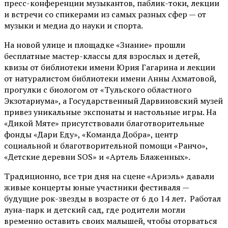
пресс-конференции музыкантов, паблик-токи, лекции
и встречи со спикерами из самых разных сфер — от
музыки и медиа до науки и спорта.
На новой улице и площадке «Знание» прошли
бесплатные мастер-классы для взрослых и детей,
квизы от библиотеки имени Юрия Гагарина и лекции
от
натуралистом
библиотеки имени Анны Ахматовой,
прогулки с биологом от
«Тульского областного
Экзотариума»
, а Государственный Дарвиновский музей
привез уникальные экспонаты и настольные игры. На
«Дикой Мяте» присутствовали благотворительные
фонды «Дари Еду», «Команда Добра», центр
социальной и благотворительной помощи «Ранчо»,
«Детские деревни SOS» и «Артель Блаженных».
Традиционно, все три дня на сцене
«Ариэль»
давали
живые концерты юные участники фестиваля —
будущие рок-звезды в возрасте от 6 до 14 лет. Работал
луна-парк и детский сад, где родители могли
временно оставить своих малышей, чтобы оторваться