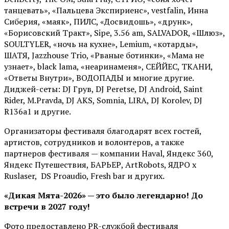
танцевать», «Пальцева Экспириенс», vestfalin, Инна
Сиберия, «маяк», ПИЛС, «Досвидошь», «друнк»,
«Борисовский Тракт», Sipe, 3.56 am, SALVADOR, «Шлюз»,
SOULTYLER, «ночь на кухне», Lemium, «котарды»,
ШАТЯ, Jazzhouse Trio, «Рваные ботинки», «Мама не
узнает», black lama, «неаринаменя», СЕЙЙЕС, ТКАНИ,
«Ответы Внутри», ВОДОПАДЫ и многие другие.
Диджей-сеты: DJ Грув, DJ Peretse, DJ Android, Saint
Rider, М.Pravda, DJ AKS, Somnia, LIRA, DJ Korolev, DJ
R136a1 и другие.
Организаторы фестиваля благодарят всех гостей,
артистов, сотрудников и волонтеров, а также
партнеров фестиваля — компании Haval, Яндекс 360,
Яндекс Путешествия, БАРЬЕР, ArtRobots, ЯДРО х
Ruslaser, DS Proaudio, Fresh bar и других.
«Дикая Мята-2026» — это было легендарно! До
встречи в 2027 году!
Фото предоставлено PR-службой фестиваля