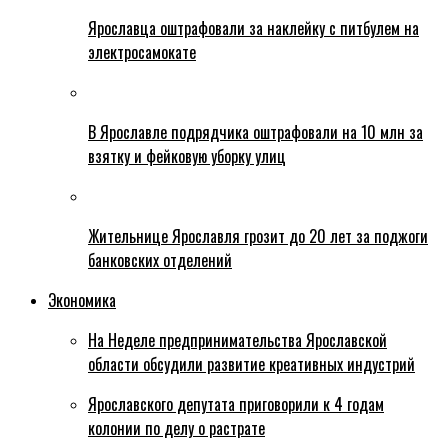
Ярославца оштрафовали за наклейку с питбулем на
электросамокате
В Ярославле подрядчика оштрафовали на 10 млн за
взятку и фейковую уборку улиц
Жительнице Ярославля грозит до 20 лет за поджоги
банковских отделений
Экономика
На Неделе предпринимательства Ярославской
области обсудили развитие креативных индустрий
Ярославского депутата приговорили к 4 годам
колонии по делу о растрате