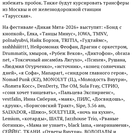
избежать пробок. Также будут курсировать трансферы
из Москвы и от железнодорожной станции
«Тарусская».
На фестивале «Дикая Мята-2026» выступят: «Бонд с
кнопкой», Ёлка, «Танцы Минус», IOWA, TMNV,
polnalyubvi, Найк Борзов, TRITIA, «Гудтаймс»,
ssshhhiiittt!, Нейромонах Феофан, Драгни с оркестром,
Drummatix, хмыров, «Рубеж Веков», «Диктофон», obraza
net, «Токсичный ансамбль Лягухо», «Психея», Рушана,
«Людмил Огурченко», «источник», «конец солнечных
дней», «я Софа», Manapart, «синдром главного героя»,
Nomad Punk (KZ), MONOLYT (IL), «Молодость Внутри»,
«Лолита Косс», DenDerty, The OM, Sula Fray, СТРИО,
«соня хочет танцевать», «Пальцева Экспириенс»,
vestfalin, Инна Сиберия, «маяк», ПИЛС, «Досвидошь»,
«друнк», «Борисовский Тракт», Sipe, 3.56 am,
SALVADOR, «Шлюз», SOULTYLER, «ночь на кухне»,
Lemium, «котарды», ШАТЯ, Jazzhouse Trio, «Рваные
ботинки», «Мама не узнает», black lama, «неаринаменя»,
СЕЙЙЕС, ТКАНИ, «Ответы Внутри», ВОДОПАДЫ и