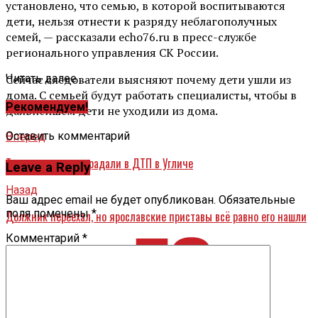
установлено, что семью, в которой воспитываются
дети, нельзя отнести к разряду неблагополучных
семей, — рассказали echo76.ru в пресс-службе
регионального управления СК России.
Сейчас следователи выясняют почему дети ушли из
Читать далее ...
дома. С семьей будут работать специалисты, чтобы в
Рекомендуем!
дальнейшем дети не уходили из дома.
Оставить комментарий
Вперед
Три человека пострадали в ДТП в Угличе
Leave a Reply
Назад
Ваш адрес email не будет опубликован.
Обязательные
поля помечены
*
Должник переехал, но ярославские приставы всё равно его нашли
Комментарий
*