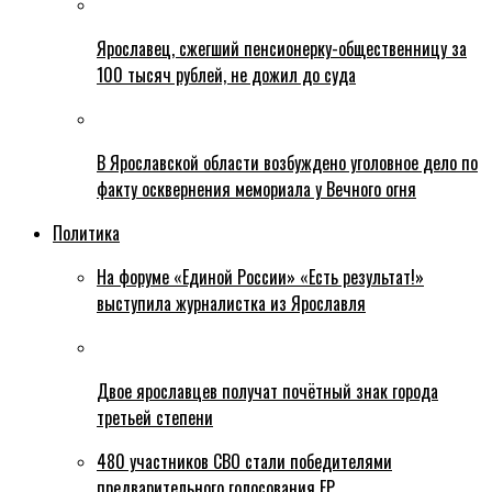
Ярославец, сжегший пенсионерку-общественницу за
100 тысяч рублей, не дожил до суда
В Ярославской области возбуждено уголовное дело по
факту осквернения мемориала у Вечного огня
Политика
На форуме «Единой России» «Есть результат!»
выступила журналистка из Ярославля
Двое ярославцев получат почётный знак города
третьей степени
480 участников СВО стали победителями
предварительного голосования ЕР