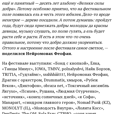
ещё и памятный — десять лет альбому «Велики силы
добра». Потому особливо приятно, что на фестивальном
поле появилась ель в честь этого юбилея. Дело-то вроде
нехитрое — дерево посадили. А потом думаешь: пройдут
года, будут сюда приезжать добры молодцы да красны
девицы, музыку слушать, по полю гулять, а ель будет
расти себе и расти. И есть в этом что-то очень
правильное, потому что добро должно укореняться.
Оттого и настроение после фестиваля самое светлое,
—
поделился Нейромонах Феофан.
На фестивале выступили: «Бонд с кнопкой», Ёлка,
«Танцы Минус», IOWA, TMNV, polnalyubvi, Найк Борзов,
TRITIA, «Гудтаймс», ssshhhiiittt!, Нейромонах Феофан,
Драгни с оркестром, Drummatix, хмыров, «Рубеж
Веков», «Диктофон», obraza net, «Токсичный ансамбль
Лягухо», «Психея», Рушана, «Людмил Огурченко»,
«источник», «конец солнечных дней», «я Софа»,
Manapart, «синдром главного героя», Nomad Punk (KZ),
MONOLYT (IL), «Молодость Внутри», «Лолита Косс»,
DenDerty, The OM, Sula Fray, СТРИО, «соня хочет