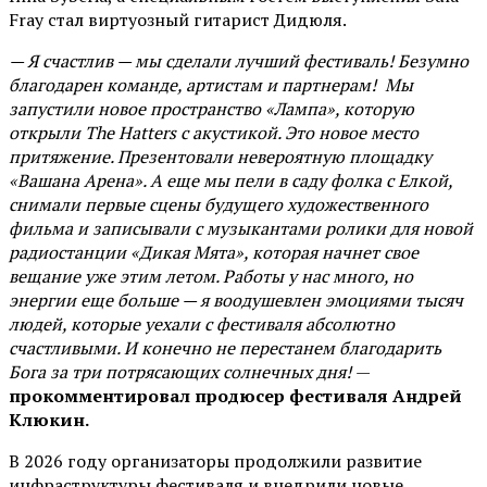
Fray стал виртуозный гитарист Дидюля.
— Я счастлив — мы сделали лучший фестиваль! Безумно
благодарен команде, артистам и партнерам! Мы
запустили новое пространство «Лампа», которую
открыли The Hatters с акустикой. Это новое место
притяжение. Презентовали невероятную площадку
«Вашана Арена». А еще мы пели в саду фолка с Елкой,
снимали первые сцены будущего художественного
фильма и записывали с музыкантами ролики для новой
радиостанции «Дикая Мята», которая начнет свое
вещание уже этим летом. Работы у нас много, но
энергии еще больше — я воодушевлен эмоциями тысяч
людей, которые уехали с фестиваля абсолютно
счастливыми. И конечно не перестанем благодарить
Бога за три потрясающих солнечных дня!
—
прокомментировал продюсер фестиваля Андрей
Клюкин.
В 2026 году организаторы продолжили развитие
инфраструктуры фестиваля и внедрили новые