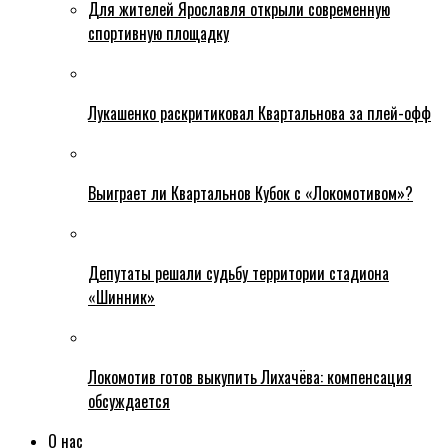
Для жителей Ярославля открыли современную
спортивную площадку
Лукашенко раскритиковал Квартальнова за плей-офф
Выиграет ли Квартальнов Кубок с «Локомотивом»?
Депутаты решали судьбу территории стадиона
«Шинник»
Локомотив готов выкупить Лихачёва: компенсация
обсуждается
О нас