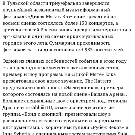
В Тульской области триумфально завершился
крупнейший независимый мультиформатный
фестиваль «Дикая Мята». В течение трёх дней на
восьми сценах состоялось более 130 концертов, а
зрители со всей России вновь превратили территорию
арт-кэмпа в один из самых ярких музыкальных
городов этого лета. Суммарная проходимость
фестиваля за три дня составила 53 983 посетителей.
Одной из главных особенностей события в этом году
стало рекордное количество эксклюзивных сетов,
премьер и шоу программ. На «Дикой Мяте» Ёлка
презентовала свое новое звучание, The Hatters
представили свой проект «Электроника», премьера
которого состоялась на новой сцене «Вашана Арена».
Большие специальные шоу с оркестром подготовили
Драгни и ssshhhiiittt!, отметившие десятилетие
группы. «Бонд с кнопкой» презентовали шоу в
расширенном составе со струнными и народными
инструментами. С хорами выступили «Рубеж Веков» и
Inna Syberia, а специальным гостем выступления Sula