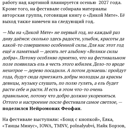
работу над картиной планируется осенью 2027 года.
Кроме того, на фестивале собирала материалы
авторская группа, готовящая книгу о «Дикой Мяте». Её
выход также намечен на следующий год.
— Мы на «Дикой Мяте» не первый год, но каждый раз
диву даёмся: сколько здесь радости, улыбок, красоты да
какой-то совершенно особенной силы. Для нас этот год
ещё и памятный — десять лет альбому «Велики силы
добра». Потому особливо приятно, что на фестивальном
поле появилась ель в честь этого юбилея. Дело-то вроде
нехитрое — дерево посадили. А потом думаешь: пройдут
года, будут сюда приезжать добры молодцы да красны
девицы, музыку слушать, по полю гулять, а ель будет
расти себе и расти. И есть в этом что-то очень
правильное, потому что добро должно укореняться.
Оттого и настроение после фестиваля самое светлое,
—
поделился Нейромонах Феофан.
На фестивале выступили: «Бонд с кнопкой», Ёлка,
«Танцы Минус», IOWA, TMNV, polnalyubvi, Найк Борзов,