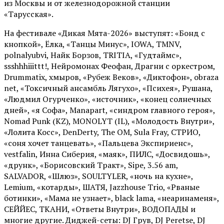
из Москвы и от железнодорожной станции
«Тарусская».
На фестивале «Дикая Мята-2026» выступят: «Бонд с
кнопкой», Ёлка, «Танцы Минус», IOWA, TMNV,
polnalyubvi, Найк Борзов, TRITIA, «Гудтаймс»,
ssshhhiiittt!, Нейромонах Феофан, Драгни с оркестром,
Drummatix, хмыров, «Рубеж Веков», «Диктофон», obraza
net, «Токсичный ансамбль Лягухо», «Психея», Рушана,
«Людмил Огурченко», «источник», «конец солнечных
дней», «я Софа», Manapart, «синдром главного героя»,
Nomad Punk (KZ), MONOLYT (IL), «Молодость Внутри»,
«Лолита Косс», DenDerty, The OM, Sula Fray, СТРИО,
«соня хочет танцевать», «Пальцева Экспириенс»,
vestfalin, Инна Сиберия, «маяк», ПИЛС, «Досвидошь»,
«друнк», «Борисовский Тракт», Sipe, 3.56 am,
SALVADOR, «Шлюз», SOULTYLER, «ночь на кухне»,
Lemium, «котарды», ШАТЯ, Jazzhouse Trio, «Рваные
ботинки», «Мама не узнает», black lama, «неаринаменя»,
СЕЙЙЕС, ТКАНИ, «Ответы Внутри», ВОДОПАДЫ и
многие другие. Диджей-сеты: DJ Грув, DJ Peretse, DJ