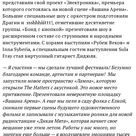
представили свой проект «Электроника», премьера
которого состоялась на новой сцене «Вашана Арена».
Большие специальные шоу с оркестром подготовили
Драгни и ssshhhiiittt!, отметившие десятилетие
группы. «Бонд с кнопкой» презентовали шоу в
расширенном составе со струнными и народными
инструментами. С хорами выступили «Рубеж Веков» и
Inna Syberia, а специальным гостем выступления Sula
Fray стал виртуозный гитарист Дидюля.
— Я счастлив — мы сделали лучший фестиваль! Безумно
благодарен команде, артистам и партнерам! Мы
запустили новое пространство «Лампа», которую
открыли The Hatters с акустикой. Это новое место
притяжение. Презентовали невероятную площадку
«Вашана Арена». А еще мы пели в саду фолка с Елкой,
снимали первые сцены будущего художественного
фильма и записывали с музыкантами ролики для новой
радиостанции «Дикая Мята», которая начнет свое
вещание уже этим летом. Работы у нас много, но
энергии еще больше — я воодушевлен эмоциями тысяч