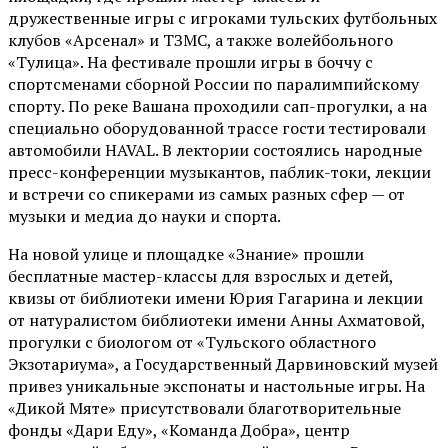
дружественные игры с игроками тульских футбольных
клубов «Арсенал» и ТЗМС, а также волейбольного
«Тулица». На фестивале прошли игры в боччу с
спортсменами сборной России по паралимпийскому
спорту. По реке Вашана проходили сап-прогулки, а на
специально оборудованной трассе гости тестировали
автомобили HAVAL. В лектории состоялись народные
пресс-конференции музыкантов, паблик-токи, лекции
и встречи со спикерами из самых разных сфер — от
музыки и медиа до науки и спорта.
На новой улице и площадке «Знание» прошли
бесплатные мастер-классы для взрослых и детей,
квизы от библиотеки имени Юрия Гагарина и лекции
от
натуралистом
библиотеки имени Анны Ахматовой,
прогулки с биологом от
«Тульского областного
Экзотариума»
, а Государственный Дарвиновский музей
привез уникальные экспонаты и настольные игры. На
«Дикой Мяте» присутствовали благотворительные
фонды «Дари Еду», «Команда Добра», центр