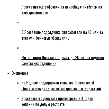
Ярославца оштрафовали за наклейку с питбулем на
электросамокате
В Ярославле подрядчика оштрафовали на 10 млн за
взятку и фейковую уборку улиц
Жительнице Ярославля грозит до 20 лет за поджоги
банковских отделений
Экономика
На Неделе предпринимательства Ярославской
области обсудили развитие креативных индустрий
Ярославского депутата приговорили к 4 годам
колонии по делу о растрате