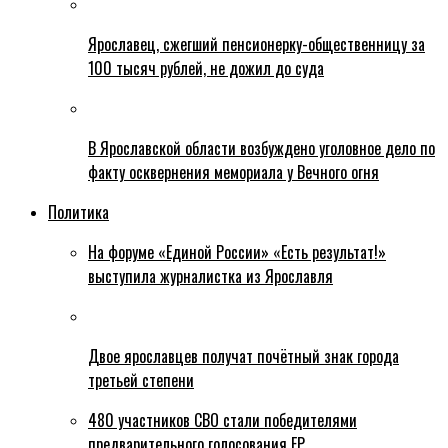
Ярославец, сжегший пенсионерку-общественницу за
100 тысяч рублей, не дожил до суда
В Ярославской области возбуждено уголовное дело по
факту осквернения мемориала у Вечного огня
Политика
На форуме «Единой России» «Есть результат!»
выступила журналистка из Ярославля
Двое ярославцев получат почётный знак города
третьей степени
480 участников СВО стали победителями
предварительного голосования ЕР