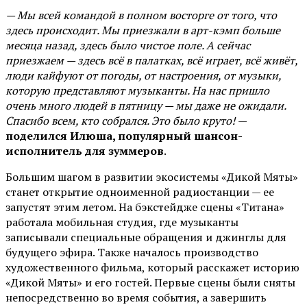
— Мы всей командой в полном восторге от того, что
здесь происходит. Мы приезжали в арт-кэмп больше
месяца назад, здесь было чистое поле. А сейчас
приезжаем — здесь всё в палатках, всё играет, всё живёт,
люди кайфуют от погоды, от настроения, от музыки,
которую представляют музыканты. На нас пришло
очень много людей в пятницу — мы даже не ожидали.
Спасибо всем, кто собрался. Это было круто!
—
поделился Илюша, популярный шансон-
исполнитель для зуммеров
.
Большим шагом в развитии экосистемы «Дикой Мяты»
станет открытие одноименной радиостанции — ее
запустят этим летом. На бэкстейдже сцены «Титана»
работала мобильная студия, где музыканты
записывали специальные обращения и джинглы для
будущего эфира. Также началось производство
художественного фильма, который расскажет историю
«Дикой Мяты» и его гостей. Первые сцены были сняты
непосредственно во время события, а завершить