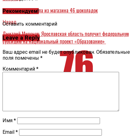
Ярославна похитила из магазина 46 шоколадок
Рекомендуем!
Назад
Оставить комментарий
Дмитрий Миронов: Ярославская область получит федеральную
Leave a Reply
субсидию на национальный проект «Образование»
Ваш адрес email не будет опубликован.
Обязательные
поля помечены
*
Комментарий
*
Имя
*
Email
*