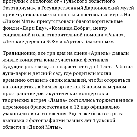
прогулки с биологом от
«Тульского областного
Экзотариума»
, а Государственный Дарвиновский музей
привез уникальные экспонаты и настольные игры. На
«Дикой Мяте» присутствовали благотворительные
фонды «Дари Еду», «Команда Добра», центр
социальной и благотворительной помощи «Ранчо»,
«Детские деревни SOS» и «Артель Блаженных».
Традиционно, все три дня на сцене
«Ариэль»
давали
живые концерты юные участники фестиваля —
будущие рок-звезды в возрасте от 6 до 14 лет. Работал
луна-парк и детский сад, где родители могли
временно оставить своих малышей, чтобы оторваться
на концертах любимых артистов. В новом камерном
пространстве для акустических концертов и
творческих встреч «Лампа» состоялись торжественные
церемонии бракосочетания и 12 пар официально
узаконили свои отношения. Здесь же была открыта
выставка с фотографиями разных лет Тульской
области и «Дикой Мяты».