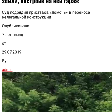
земли, построив на ней гараж
Суд подрядил приставов «помочь» в переносе
нелегальной конструкции
Опубликовано:
7 лет назад
от
29.07.2019
By
admin