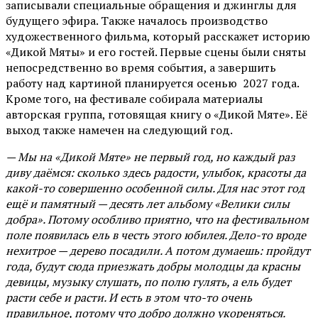
записывали специальные обращения и джинглы для
будущего эфира. Также началось производство
художественного фильма, который расскажет историю
«Дикой Мяты» и его гостей. Первые сцены были сняты
непосредственно во время события, а завершить
работу над картиной планируется осенью 2027 года.
Кроме того, на фестивале собирала материалы
авторская группа, готовящая книгу о «Дикой Мяте». Её
выход также намечен на следующий год.
— Мы на «Дикой Мяте» не первый год, но каждый раз
диву даёмся: сколько здесь радости, улыбок, красоты да
какой-то совершенно особенной силы. Для нас этот год
ещё и памятный — десять лет альбому «Велики силы
добра». Потому особливо приятно, что на фестивальном
поле появилась ель в честь этого юбилея. Дело-то вроде
нехитрое — дерево посадили. А потом думаешь: пройдут
года, будут сюда приезжать добры молодцы да красны
девицы, музыку слушать, по полю гулять, а ель будет
расти себе и расти. И есть в этом что-то очень
правильное, потому что добро должно укореняться.