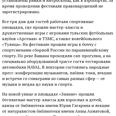
установлены рамки и интроскопы, как в аэропортах. За
время проведения фестиваля правонарушений не
зарегистрировано.
Все три дня для гостей работали спортивные
площадки, где прошли мастер-классы и
дружественные игры с игроками тульских футбольных
клубов «Арсенал» и ТЗМС, а также волейбольного
«Тулица». На фестивале прошли игры в боччу с
спортсменами сборной России по паралимпийскому
спорту. По реке Вашана проходили сап-прогулки, а на
специально оборудованной трассе гости тестировали
автомобили HAVAL. В лектории состоялись народные
пресс-конференции музыкантов, паблик-токи, лекции
и встречи со спикерами из самых разных сфер — от
музыки и медиа до науки и спорта.
На новой улице и площадке «Знание» прошли
бесплатные мастер-классы для взрослых и детей,
квизы от библиотеки имени Юрия Гагарина и лекции
от
натуралистом
библиотеки имени Анны Ахматовой,