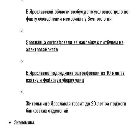
В Ярославской области возбуждено уголовное дело по
факту осквернения мемориала у Вечного огня
Ярославца оштрафовали за наклейку с питбулем на
электросамокате
В Ярославле подрядчика оштрафовали на 10 млн за
взятку и фейковую уборку улиц
Жительнице Ярославля грозит до 20 лет за поджоги
банковских отделений
Экономика