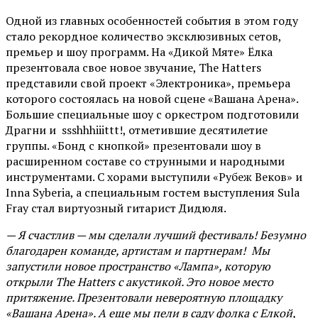
Одной из главных особенностей события в этом году
стало рекордное количество эксклюзивных сетов,
премьер и шоу программ. На «Дикой Мяте» Ёлка
презентовала свое новое звучание, The Hatters
представили свой проект «Электроника», премьера
которого состоялась на новой сцене «Вашана Арена».
Большие специальные шоу с оркестром подготовили
Драгни и ssshhhiiittt!, отметившие десятилетие
группы. «Бонд с кнопкой» презентовали шоу в
расширенном составе со струнными и народными
инструментами. С хорами выступили «Рубеж Веков» и
Inna Syberia, а специальным гостем выступления Sula
Fray стал виртуозный гитарист Дидюля.
— Я счастлив — мы сделали лучший фестиваль! Безумно
благодарен команде, артистам и партнерам! Мы
запустили новое пространство «Лампа», которую
открыли The Hatters с акустикой. Это новое место
притяжение. Презентовали невероятную площадку
«Вашана Арена». А еще мы пели в саду фолка с Елкой,