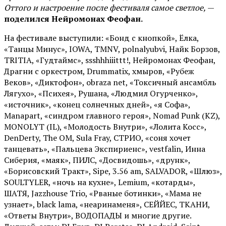
Оттого и настроение после фестиваля самое светлое,
—
поделился Нейромонах Феофан.
На фестивале выступили: «Бонд с кнопкой», Ёлка,
«Танцы Минус», IOWA, TMNV, polnalyubvi, Найк Борзов,
TRITIA, «Гудтаймс», ssshhhiiittt!, Нейромонах Феофан,
Драгни с оркестром, Drummatix, хмыров, «Рубеж
Веков», «Диктофон», obraza net, «Токсичный ансамбль
Лягухо», «Психея», Рушана, «Людмил Огурченко»,
«источник», «конец солнечных дней», «я Софа»,
Manapart, «синдром главного героя», Nomad Punk (KZ),
MONOLYT (IL), «Молодость Внутри», «Лолита Косс»,
DenDerty, The OM, Sula Fray, СТРИО, «соня хочет
танцевать», «Пальцева Экспириенс», vestfalin, Инна
Сиберия, «маяк», ПИЛС, «Досвидошь», «друнк»,
«Борисовский Тракт», Sipe, 3.56 am, SALVADOR, «Шлюз»,
SOULTYLER, «ночь на кухне», Lemium, «котарды»,
ШАТЯ, Jazzhouse Trio, «Рваные ботинки», «Мама не
узнает», black lama, «неаринаменя», СЕЙЙЕС, ТКАНИ,
«Ответы Внутри», ВОДОПАДЫ и многие другие.