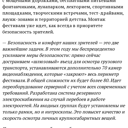
с мощеными дорожками, бесплатными питьевыми
фонтанчиками, лунапарком, лекторием, спортивными
площадками, творческими встречами, тест-драйвами,
лаунж-зонами и территорией детства. Монтаж
фестиваля уже идет, как всегда в приоритете
безопасность зрителей.
—
Безопасность и комфорт наших зрителей — это две
важнейшие задачи. В этом году мы беспрецедентно
усиливаем меры безопасности: прямо сейчас
достраиваем «шлюзовый» въезд для осмотра грузового
транспорта, устанавливаются дополнительно 70 камер
видеонаблюдения, которые «закроют» весь периметр
фестиваля. В общей сложности их будет более 80. Идет
переоборудование серверной с учетом всех современных
требований. Разработана система резервного
электроснабжения на случай перебоев в работе
электросетей. На входных группах будут установлены не
только рамки, но и интроскопы. Это повысит качество и
скорость осмотра личных крупногабаритных вещей.