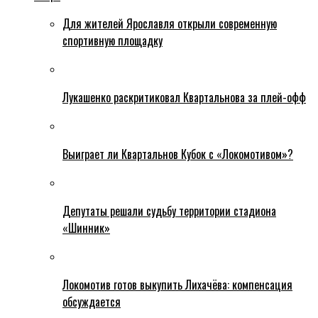
Для жителей Ярославля открыли современную
спортивную площадку
Лукашенко раскритиковал Квартальнова за плей-офф
Выиграет ли Квартальнов Кубок с «Локомотивом»?
Депутаты решали судьбу территории стадиона
«Шинник»
Локомотив готов выкупить Лихачёва: компенсация
обсуждается