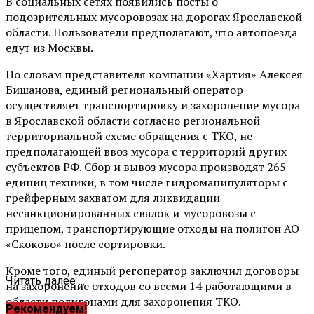
В социальных сетях появились посты о
подозрительных мусоровозах на дорогах Ярославской
области. Пользователи предполагают, что автопоезда
едут из Москвы.
По словам представителя компании «Хартия» Алексея
Бишанова, единый региональный оператор
осуществляет транспортировку и захоронение мусора
в Ярославской области согласно региональной
территориальной схеме обращения с ТКО, не
предполагающей ввоз мусора с территорий других
субъектов РФ. Сбор и вывоз мусора производят 265
единиц техники, в том числе гидроманипуляторы с
грейферным захватом для ликвидации
несанкционированных свалок и мусоровозы с
прицепом, транспортирующие отходы на полигон АО
«Скоково» после сортировки.
Кроме того, единый регоператор заключил договоры
Читать далее ...
на захоронение отходов со всеми 14 работающими в
области полигонами для захоронения ТКО.
Рекомендуем!