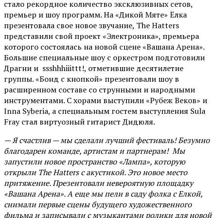
стало рекордное количество эксклюзивных сетов,
премьер и шоу программ. На «Дикой Мяте» Ёлка
презентовала свое новое звучание, The Hatters
представили свой проект «Электроника», премьера
которого состоялась на новой сцене «Вашана Арена».
Большие специальные шоу с оркестром подготовили
Драгни и ssshhhiiittt!, отметившие десятилетие
группы. «Бонд с кнопкой» презентовали шоу в
расширенном составе со струнными и народными
инструментами. С хорами выступили «Рубеж Веков» и
Inna Syberia, а специальным гостем выступления Sula
Fray стал виртуозный гитарист Дидюля.
— Я счастлив — мы сделали лучший фестиваль! Безумно
благодарен команде, артистам и партнерам! Мы
запустили новое пространство «Лампа», которую
открыли The Hatters с акустикой. Это новое место
притяжение. Презентовали невероятную площадку
«Вашана Арена». А еще мы пели в саду фолка с Елкой,
снимали первые сцены будущего художественного
фильма и записывали с музыкантами ролики для новой