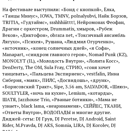
На фестивале выступили: «Бонд с кнопкой», Ёлка,
«Танцы Минус», IOWA, TMNV, polnalyubvi, Найк Борзов,
TRITIA, «Гудтаймс», ssshhhiiittt!, Нейромонах Феофан,
Драгни с оркестром, Drummatix, хмыров, «Рубеж
Веков», «Диктофон», obraza net, «Токсичный ансамбль
Лягухо», «Психея», Рушана, «Людмил Огурченко»,
«источник», «конец солнечных дней», «я Софа»,
Manapart, «синдром главного героя», Nomad Punk (KZ),
MONOLYT (IL), «Молодость Внутри», «Лолита Косс»,
DenDerty, The OM, Sula Fray, СТРИО, «соня хочет
танцевать», «Пальцева Экспириенс», vestfalin, Инна
Сиберия, «маяк», ПИЛС, «Досвидошь», «друнк»,
«Борисовский Тракт», Sipe, 3.56 am, SALVADOR, «Шлюз»,
SOULTYLER, «ночь на кухне», Lemium, «котарды»,
ШАТЯ, Jazzhouse Trio, «Рваные ботинки», «Мама не
узнает», black lama, «неаринаменя», СЕЙЙЕС, ТКАНИ,
«Ответы Внутри», ВОДОПАДЫ и многие другие.
Диджей-сеты: DJ Грув, DJ Peretse, DJ Android, Saint
Rider, М.Pravda, DJ AKS, Somnia, LIRA, DJ Korolev, DJ