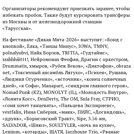
Организаторы рекомендуют приезжать заранее, чтобы
избежать пробок. Также будут курсировать трансферы
из Москвы и от железнодорожной станции
«Тарусская».
На фестивале «Дикая Мята-2026» выступят: «Бонд с
кнопкой», Ёлка, «Танцы Минус», IOWA, TMNV,
polnalyubvi, Найк Борзов, TRITIA, «Гудтаймс»,
ssshhhiiittt!, Нейромонах Феофан, Драгни с оркестром,
Drummatix, хмыров, «Рубеж Веков», «Диктофон», obraza
net, «Токсичный ансамбль Лягухо», «Психея», Рушана,
«Людмил Огурченко», «источник», «конец солнечных
дней», «я Софа», Manapart, «синдром главного героя»,
Nomad Punk (KZ), MONOLYT (IL), «Молодость Внутри»,
«Лолита Косс», DenDerty, The OM, Sula Fray, СТРИО,
«соня хочет танцевать», «Пальцева Экспириенс»,
vestfalin, Инна Сиберия, «маяк», ПИЛС, «Досвидошь»,
«друнк», «Борисовский Тракт», Sipe, 3.56 am,
SALVADOR, «Шлюз», SOULTYLER, «ночь на кухне»,
Lemium, «котарды», ШАТЯ, Jazzhouse Trio, «Рваные