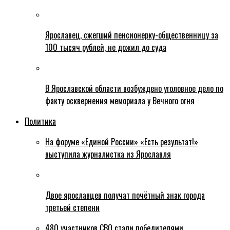
Ярославец, сжегший пенсионерку-общественницу за
100 тысяч рублей, не дожил до суда
В Ярославской области возбуждено уголовное дело по
факту осквернения мемориала у Вечного огня
Политика
На форуме «Единой России» «Есть результат!»
выступила журналистка из Ярославля
Двое ярославцев получат почётный знак города
третьей степени
480 участников СВО стали победителями