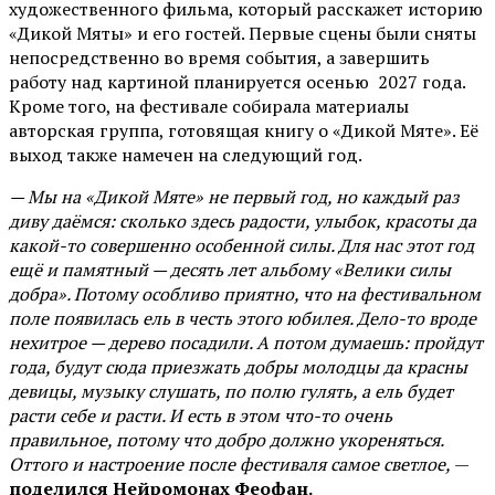
художественного фильма, который расскажет историю
«Дикой Мяты» и его гостей. Первые сцены были сняты
непосредственно во время события, а завершить
работу над картиной планируется осенью 2027 года.
Кроме того, на фестивале собирала материалы
авторская группа, готовящая книгу о «Дикой Мяте». Её
выход также намечен на следующий год.
— Мы на «Дикой Мяте» не первый год, но каждый раз
диву даёмся: сколько здесь радости, улыбок, красоты да
какой-то совершенно особенной силы. Для нас этот год
ещё и памятный — десять лет альбому «Велики силы
добра». Потому особливо приятно, что на фестивальном
поле появилась ель в честь этого юбилея. Дело-то вроде
нехитрое — дерево посадили. А потом думаешь: пройдут
года, будут сюда приезжать добры молодцы да красны
девицы, музыку слушать, по полю гулять, а ель будет
расти себе и расти. И есть в этом что-то очень
правильное, потому что добро должно укореняться.
Оттого и настроение после фестиваля самое светлое,
—
поделился Нейромонах Феофан.