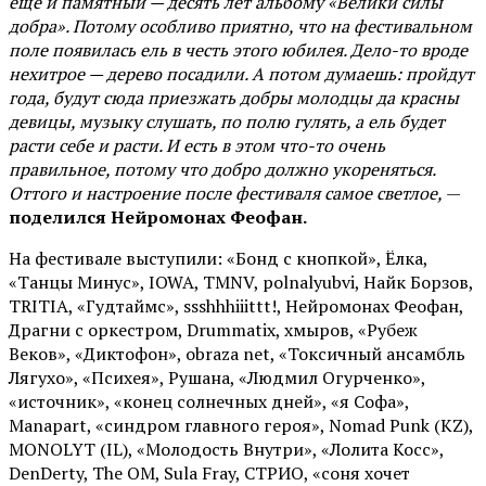
ещё и памятный — десять лет альбому «Велики силы
добра». Потому особливо приятно, что на фестивальном
поле появилась ель в честь этого юбилея. Дело-то вроде
нехитрое — дерево посадили. А потом думаешь: пройдут
года, будут сюда приезжать добры молодцы да красны
девицы, музыку слушать, по полю гулять, а ель будет
расти себе и расти. И есть в этом что-то очень
правильное, потому что добро должно укореняться.
Оттого и настроение после фестиваля самое светлое,
—
поделился Нейромонах Феофан.
На фестивале выступили: «Бонд с кнопкой», Ёлка,
«Танцы Минус», IOWA, TMNV, polnalyubvi, Найк Борзов,
TRITIA, «Гудтаймс», ssshhhiiittt!, Нейромонах Феофан,
Драгни с оркестром, Drummatix, хмыров, «Рубеж
Веков», «Диктофон», obraza net, «Токсичный ансамбль
Лягухо», «Психея», Рушана, «Людмил Огурченко»,
«источник», «конец солнечных дней», «я Софа»,
Manapart, «синдром главного героя», Nomad Punk (KZ),
MONOLYT (IL), «Молодость Внутри», «Лолита Косс»,
DenDerty, The OM, Sula Fray, СТРИО, «соня хочет