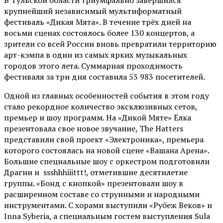
В Тульской области триумфально завершился
крупнейший независимый мультиформатный
фестиваль «Дикая Мята». В течение трёх дней на
восьми сценах состоялось более 130 концертов, а
зрители со всей России вновь превратили территорию
арт-кэмпа в один из самых ярких музыкальных
городов этого лета. Суммарная проходимость
фестиваля за три дня составила 53 983 посетителей.
Одной из главных особенностей события в этом году
стало рекордное количество эксклюзивных сетов,
премьер и шоу программ. На «Дикой Мяте» Ёлка
презентовала свое новое звучание, The Hatters
представили свой проект «Электроника», премьера
которого состоялась на новой сцене «Вашана Арена».
Большие специальные шоу с оркестром подготовили
Драгни и ssshhhiiittt!, отметившие десятилетие
группы. «Бонд с кнопкой» презентовали шоу в
расширенном составе со струнными и народными
инструментами. С хорами выступили «Рубеж Веков» и
Inna Syberia, а специальным гостем выступления Sula