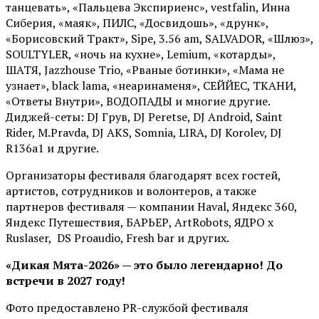
танцевать», «Пальцева Экспириенс», vestfalin, Инна
Сиберия, «маяк», ПИЛС, «Досвидошь», «друнк»,
«Борисовский Тракт», Sipe, 3.56 am, SALVADOR, «Шлюз»,
SOULTYLER, «ночь на кухне», Lemium, «котарды»,
ШАТЯ, Jazzhouse Trio, «Рваные ботинки», «Мама не
узнает», black lama, «неаринаменя», СЕЙЙЕС, ТКАНИ,
«Ответы Внутри», ВОДОПАДЫ и многие другие.
Диджей-сеты: DJ Грув, DJ Peretse, DJ Android, Saint
Rider, М.Pravda, DJ AKS, Somnia, LIRA, DJ Korolev, DJ
R136a1 и другие.
Организаторы фестиваля благодарят всех гостей,
артистов, сотрудников и волонтеров, а также
партнеров фестиваля — компании Haval, Яндекс 360,
Яндекс Путешествия, БАРЬЕР, ArtRobots, ЯДРО х
Ruslaser, DS Proaudio, Fresh bar и других.
«Дикая Мята-2026» — это было легендарно! До
встречи в 2027 году!
Фото предоставлено PR-службой фестиваля