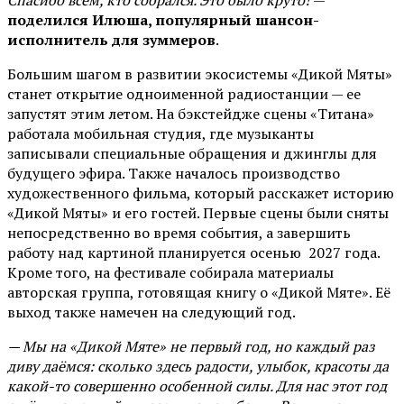
Спасибо всем, кто собрался. Это было круто!
—
поделился Илюша, популярный шансон-
исполнитель для зуммеров
.
Большим шагом в развитии экосистемы «Дикой Мяты»
станет открытие одноименной радиостанции — ее
запустят этим летом. На бэкстейдже сцены «Титана»
работала мобильная студия, где музыканты
записывали специальные обращения и джинглы для
будущего эфира. Также началось производство
художественного фильма, который расскажет историю
«Дикой Мяты» и его гостей. Первые сцены были сняты
непосредственно во время события, а завершить
работу над картиной планируется осенью 2027 года.
Кроме того, на фестивале собирала материалы
авторская группа, готовящая книгу о «Дикой Мяте». Её
выход также намечен на следующий год.
— Мы на «Дикой Мяте» не первый год, но каждый раз
диву даёмся: сколько здесь радости, улыбок, красоты да
какой-то совершенно особенной силы. Для нас этот год