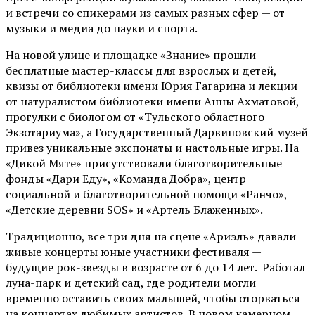
и встречи со спикерами из самых разных сфер — от
музыки и медиа до науки и спорта.
На новой улице и площадке «Знание» прошли
бесплатные мастер-классы для взрослых и детей,
квизы от библиотеки имени Юрия Гагарина и лекции
от
натуралистом
библиотеки имени Анны Ахматовой,
прогулки с биологом от
«Тульского областного
Экзотариума»
, а Государственный Дарвиновский музей
привез уникальные экспонаты и настольные игры. На
«Дикой Мяте» присутствовали благотворительные
фонды «Дари Еду», «Команда Добра», центр
социальной и благотворительной помощи «Ранчо»,
«Детские деревни SOS» и «Артель Блаженных».
Традиционно, все три дня на сцене
«Ариэль»
давали
живые концерты юные участники фестиваля —
будущие рок-звезды в возрасте от 6 до 14 лет. Работал
луна-парк и детский сад, где родители могли
временно оставить своих малышей, чтобы оторваться
на концертах любимых артистов. В новом камерном