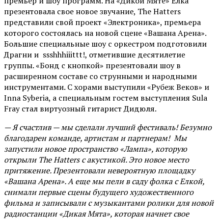
премьер и шоу программ. На «Дикой Мяте» Ёлка
презентовала свое новое звучание, The Hatters
представили свой проект «Электроника», премьера
которого состоялась на новой сцене «Вашана Арена».
Большие специальные шоу с оркестром подготовили
Драгни и ssshhhiiittt!, отметившие десятилетие
группы. «Бонд с кнопкой» презентовали шоу в
расширенном составе со струнными и народными
инструментами. С хорами выступили «Рубеж Веков» и
Inna Syberia, а специальным гостем выступления Sula
Fray стал виртуозный гитарист Дидюля.
— Я счастлив — мы сделали лучший фестиваль! Безумно
благодарен команде, артистам и партнерам! Мы
запустили новое пространство «Лампа», которую
открыли The Hatters с акустикой. Это новое место
притяжение. Презентовали невероятную площадку
«Вашана Арена». А еще мы пели в саду фолка с Елкой,
снимали первые сцены будущего художественного
фильма и записывали с музыкантами ролики для новой
радиостанции «Дикая Мята», которая начнет свое