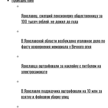
Происшествия
Ярославец, сжегший пенсионерку-общественницу за
100 тысяч рублей, не дожил до суда
В Ярославской области возбуждено уголовное дело по
факту осквернения мемориала у Вечного огня
Ярославца оштрафовали за наклейку с питбулем на
электросамокате
В Ярославле подрядчика оштрафовали на 10 млн за
взятку и фейковую уборку улиц