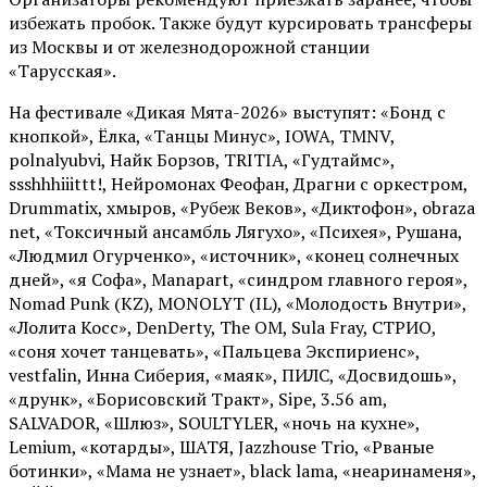
избежать пробок. Также будут курсировать трансферы
из Москвы и от железнодорожной станции
«Тарусская».
На фестивале «Дикая Мята-2026» выступят: «Бонд с
кнопкой», Ёлка, «Танцы Минус», IOWA, TMNV,
polnalyubvi, Найк Борзов, TRITIA, «Гудтаймс»,
ssshhhiiittt!, Нейромонах Феофан, Драгни с оркестром,
Drummatix, хмыров, «Рубеж Веков», «Диктофон», obraza
net, «Токсичный ансамбль Лягухо», «Психея», Рушана,
«Людмил Огурченко», «источник», «конец солнечных
дней», «я Софа», Manapart, «синдром главного героя»,
Nomad Punk (KZ), MONOLYT (IL), «Молодость Внутри»,
«Лолита Косс», DenDerty, The OM, Sula Fray, СТРИО,
«соня хочет танцевать», «Пальцева Экспириенс»,
vestfalin, Инна Сиберия, «маяк», ПИЛС, «Досвидошь»,
«друнк», «Борисовский Тракт», Sipe, 3.56 am,
SALVADOR, «Шлюз», SOULTYLER, «ночь на кухне»,
Lemium, «котарды», ШАТЯ, Jazzhouse Trio, «Рваные
ботинки», «Мама не узнает», black lama, «неаринаменя»,