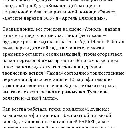
фонды «Дари Еду», «Команда Добра», центр
социальной и благотворительной помощи «Ранчо»,
«Детские деревни SOS» и «Артель Блаженных».
Традиционно, все три дня на сцене
«Ариэль»
давали
живые концерты юные участники фестиваля —
будущие рок-звезды в возрасте от 6 до 14 лет. Работал
луна-парк и детский сад, где родители могли
временно оставить своих малышей, чтобы оторваться
на концертах любимых артистов. В новом камерном
пространстве для акустических концертов и
творческих встреч «Лампа» состоялись торжественные
церемонии бракосочетания и 12 пар официально
узаконили свои отношения. Здесь же была открыта
выставка с фотографиями разных лет Тульской
области и «Дикой Мяты».
Как всегда работали точки с кипятком, душевые
комплексы и фонтанчики с бесплатной питьевой
водой, установленные компанией БАРЬЕР, а все
палаточные лагеря были освещены и размечены на