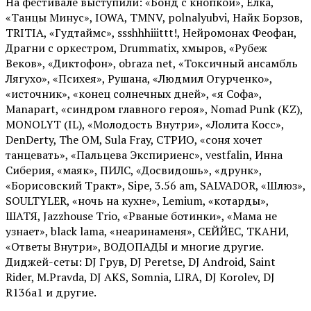
На фестивале выступили: «Бонд с кнопкой», Ёлка,
«Танцы Минус», IOWA, TMNV, polnalyubvi, Найк Борзов,
TRITIA, «Гудтаймс», ssshhhiiittt!, Нейромонах Феофан,
Драгни с оркестром, Drummatix, хмыров, «Рубеж
Веков», «Диктофон», obraza net, «Токсичный ансамбль
Лягухо», «Психея», Рушана, «Людмил Огурченко»,
«источник», «конец солнечных дней», «я Софа»,
Manapart, «синдром главного героя», Nomad Punk (KZ),
MONOLYT (IL), «Молодость Внутри», «Лолита Косс»,
DenDerty, The OM, Sula Fray, СТРИО, «соня хочет
танцевать», «Пальцева Экспириенс», vestfalin, Инна
Сиберия, «маяк», ПИЛС, «Досвидошь», «друнк»,
«Борисовский Тракт», Sipe, 3.56 am, SALVADOR, «Шлюз»,
SOULTYLER, «ночь на кухне», Lemium, «котарды»,
ШАТЯ, Jazzhouse Trio, «Рваные ботинки», «Мама не
узнает», black lama, «неаринаменя», СЕЙЙЕС, ТКАНИ,
«Ответы Внутри», ВОДОПАДЫ и многие другие.
Диджей-сеты: DJ Грув, DJ Peretse, DJ Android, Saint
Rider, М.Pravda, DJ AKS, Somnia, LIRA, DJ Korolev, DJ
R136a1 и другие.