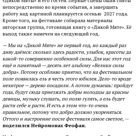
«Дикой Мяты» и его гостей. Первые сцены были сняты
непосредственно во время события, а завершить
работу над картиной планируется осенью 2027 года.
Кроме того, на фестивале собирала материалы
авторская группа, готовящая книгу о «Дикой Мяте». Её
выход также намечен на следующий год.
— Мы на «Дикой Мяте» не первый год, но каждый раз
диву даёмся: сколько здесь радости, улыбок, красоты да
какой-то совершенно особенной силы. Для нас этот год
ещё и памятный — десять лет альбому «Велики силы
добра». Потому особливо приятно, что на фестивальном
поле появилась ель в честь этого юбилея. Дело-то вроде
нехитрое — дерево посадили. А потом думаешь: пройдут
года, будут сюда приезжать добры молодцы да красны
девицы, музыку слушать, по полю гулять, а ель будет
расти себе и расти. И есть в этом что-то очень
правильное, потому что добро должно укореняться.
Оттого и настроение после фестиваля самое светлое,
—
поделился Нейромонах Феофан.