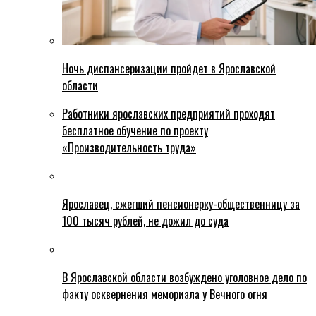
Ночь диспансеризации пройдет в Ярославской
области
Работники ярославских предприятий проходят
бесплатное обучение по проекту
«Производительность труда»
Ярославец, сжегший пенсионерку-общественницу за
100 тысяч рублей, не дожил до суда
В Ярославской области возбуждено уголовное дело по
факту осквернения мемориала у Вечного огня