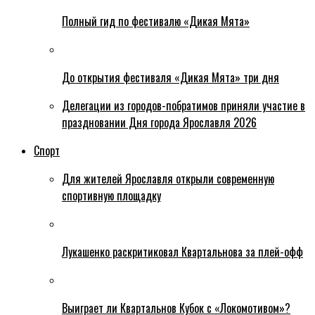
Полный гид по фестивалю «Дикая Мята»
До открытия фестиваля «Дикая Мята» три дня
Делегации из городов-побратимов приняли участие в
праздновании Дня города Ярославля 2026
Спорт
Для жителей Ярославля открыли современную
спортивную площадку
Лукашенко раскритиковал Квартальнова за плей-офф
Выиграет ли Квартальнов Кубок с «Локомотивом»?