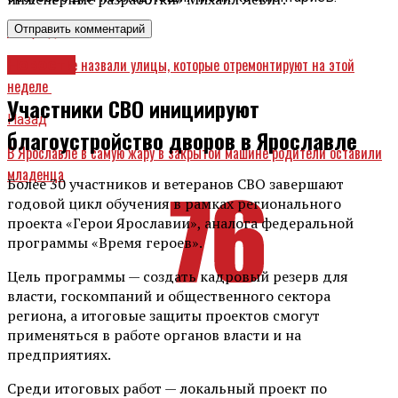
Вперед
В Ярославле назвали улицы, которые отремонтируют на этой
Новости
неделе
Участники СВО инициируют
Назад
благоустройство дворов в Ярославле
В Ярославле в самую жару в закрытой машине родители оставили
младенца
Более 30 участников и ветеранов СВО завершают
годовой цикл обучения в рамках регионального
проекта «Герои Ярославии», аналога федеральной
программы «Время героев».
Цель программы — создать кадровый резерв для
власти, госкомпаний и общественного сектора
региона, а итоговые защиты проектов смогут
применяться в работе органов власти и на
предприятиях.
Среди итоговых работ — локальный проект по