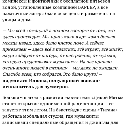
комплексы и фонтанчики с бесплатной питьевой
водой, установленные компанией БАРЬЕР, а все
палаточные лагеря были освещены и размечены на
улицы и дома.
— Мы всей командой в полном восторге от того, что
здесь происходит. Мы приезжали в арт-кэмп больше
месяца назад, здесь было чистое поле. А сейчас
приезжаем — здесь всё в палатках, всё играет, всё живёт,
люди кайфуют от погоды, от настроения, от музыки,
которую представляют музыканты. На нас пришло
очень много людей в пятницу — мы даже не ожидали.
Спасибо всем, кто собрался. Это было круто!
—
поделился Илюша, популярный шансон-
исполнитель для зуммеров
.
Большим шагом в развитии экосистемы «Дикой Мяты»
станет открытие одноименной радиостанции — ее
запустят этим летом. На бэкстейдже сцены «Титана»
работала мобильная студия, где музыканты
записывали специальные обращения и джинглы для