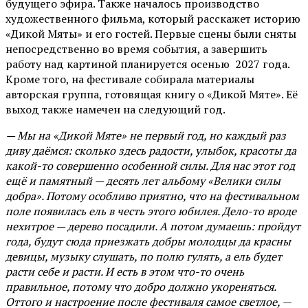
будущего эфира. Также началось производство
художественного фильма, который расскажет историю
«Дикой Мяты» и его гостей. Первые сцены были сняты
непосредственно во время события, а завершить
работу над картиной планируется осенью 2027 года.
Кроме того, на фестивале собирала материалы
авторская группа, готовящая книгу о «Дикой Мяте». Её
выход также намечен на следующий год.
— Мы на «Дикой Мяте» не первый год, но каждый раз
диву даёмся: сколько здесь радости, улыбок, красоты да
какой-то совершенно особенной силы. Для нас этот год
ещё и памятный — десять лет альбому «Велики силы
добра». Потому особливо приятно, что на фестивальном
поле появилась ель в честь этого юбилея. Дело-то вроде
нехитрое — дерево посадили. А потом думаешь: пройдут
года, будут сюда приезжать добры молодцы да красны
девицы, музыку слушать, по полю гулять, а ель будет
расти себе и расти. И есть в этом что-то очень
правильное, потому что добро должно укореняться.
Оттого и настроение после фестиваля самое светлое,
—