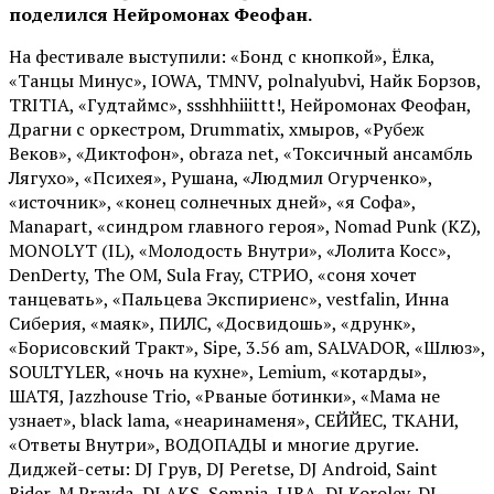
поделился Нейромонах Феофан.
На фестивале выступили: «Бонд с кнопкой», Ёлка,
«Танцы Минус», IOWA, TMNV, polnalyubvi, Найк Борзов,
TRITIA, «Гудтаймс», ssshhhiiittt!, Нейромонах Феофан,
Драгни с оркестром, Drummatix, хмыров, «Рубеж
Веков», «Диктофон», obraza net, «Токсичный ансамбль
Лягухо», «Психея», Рушана, «Людмил Огурченко»,
«источник», «конец солнечных дней», «я Софа»,
Manapart, «синдром главного героя», Nomad Punk (KZ),
MONOLYT (IL), «Молодость Внутри», «Лолита Косс»,
DenDerty, The OM, Sula Fray, СТРИО, «соня хочет
танцевать», «Пальцева Экспириенс», vestfalin, Инна
Сиберия, «маяк», ПИЛС, «Досвидошь», «друнк»,
«Борисовский Тракт», Sipe, 3.56 am, SALVADOR, «Шлюз»,
SOULTYLER, «ночь на кухне», Lemium, «котарды»,
ШАТЯ, Jazzhouse Trio, «Рваные ботинки», «Мама не
узнает», black lama, «неаринаменя», СЕЙЙЕС, ТКАНИ,
«Ответы Внутри», ВОДОПАДЫ и многие другие.
Диджей-сеты: DJ Грув, DJ Peretse, DJ Android, Saint
Rider, М.Pravda, DJ AKS, Somnia, LIRA, DJ Korolev, DJ