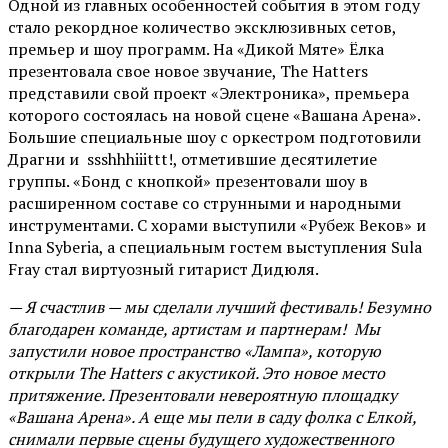
Одной из главных особенностей события в этом году
стало рекордное количество эксклюзивных сетов,
премьер и шоу программ. На «Дикой Мяте» Ёлка
презентовала свое новое звучание, The Hatters
представили свой проект «Электроника», премьера
которого состоялась на новой сцене «Вашана Арена».
Большие специальные шоу с оркестром подготовили
Драгни и ssshhhiiittt!, отметившие десятилетие
группы. «Бонд с кнопкой» презентовали шоу в
расширенном составе со струнными и народными
инструментами. С хорами выступили «Рубеж Веков» и
Inna Syberia, а специальным гостем выступления Sula
Fray стал виртуозный гитарист Дидюля.
— Я счастлив — мы сделали лучший фестиваль! Безумно
благодарен команде, артистам и партнерам! Мы
запустили новое пространство «Лампа», которую
открыли The Hatters с акустикой. Это новое место
притяжение. Презентовали невероятную площадку
«Вашана Арена». А еще мы пели в саду фолка с Елкой,
снимали первые сцены будущего художественного