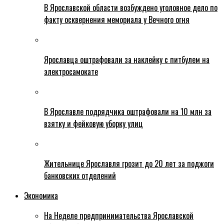
В Ярославской области возбуждено уголовное дело по
факту осквернения мемориала у Вечного огня
Ярославца оштрафовали за наклейку с питбулем на
электросамокате
В Ярославле подрядчика оштрафовали на 10 млн за
взятку и фейковую уборку улиц
Жительнице Ярославля грозит до 20 лет за поджоги
банковских отделений
Экономика
На Неделе предпринимательства Ярославской