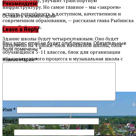
многоэтажному, улучшит транспортную
Рекомендуем!
инфраструктуру. Но самое главное – мы «закроем»
острую потребность в доступном, качественном и
Оставить комментарий
современном образовании, — рассказал глава Рыбинска
Денис Добряков.
Leave a Reply
Здание школы будет четырехэтажным. Оно будет
Ваш адрес email не будет опубликован.
Обязательные
разделено на 4 блока: блок начальной школы, блок
поля помечены
*
обучающихся 5-11 классов, блок для организации
образовательного процесса и музыкальная школа с
Комментарий
*
отдельным входом.
Что весьма необычно для школы, она буде
оборудована современными лифтами.
Имя
*
Email
*
Сайт