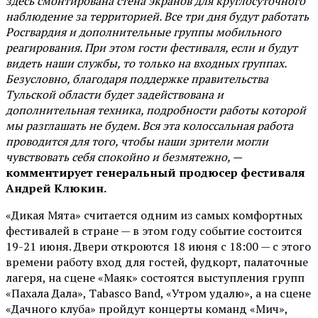
здесь смонтирована стена экранов для круглосуточного
наблюдение за территорией. Все три дня будут работать
Росгвардия и дополнительные группы мобильного
реагирования. При этом гости фестиваля, если и будут
видеть наши службы, то только на входных группах.
Безусловно, благодаря поддержке правительства
Тульской области будет задействована и
дополнительная техника, подробности работы которой
мы разглашать не будем. Вся эта колоссальная работа
проводится для того, чтобы наши зрители могли
чувствовать себя спокойно и безмятежно, —
комментирует генеральный продюсер фестиваля
Андрей Клюкин.
«Дикая Мята» считается одним из самых комфортных
фестивалей в стране — в этом году событие состоится
19-21 июня. Двери откроются 18 июня с 18:00 — с этого
времени работу вход для гостей, фудкорт, палаточные
лагеря, на сцене «Маяк» состоятся выступления групп
«Пахала Дала», Tabasco Band, «Утром удалю», а на сцене
«Дачного клуба» пройдут концерты команд «Мич»,