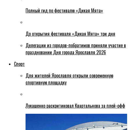
Полный гид по фестивалю «Дикая Мята»
До открытия фестиваля «Дикая Мята» три дня
Делегации из городов-побратимов приняли участие в
праздновании Дня города Ярославля 2026
Спорт
Для жителей Ярославля открыли современную
спортивную площадку
Лукашенко раскритиковал Квартальнова за плей-офф