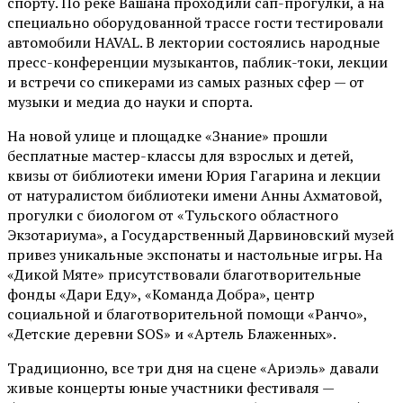
спорту. По реке Вашана проходили сап-прогулки, а на
специально оборудованной трассе гости тестировали
автомобили HAVAL. В лектории состоялись народные
пресс-конференции музыкантов, паблик-токи, лекции
и встречи со спикерами из самых разных сфер — от
музыки и медиа до науки и спорта.
На новой улице и площадке «Знание» прошли
бесплатные мастер-классы для взрослых и детей,
квизы от библиотеки имени Юрия Гагарина и лекции
от
натуралистом
библиотеки имени Анны Ахматовой,
прогулки с биологом от
«Тульского областного
Экзотариума»
, а Государственный Дарвиновский музей
привез уникальные экспонаты и настольные игры. На
«Дикой Мяте» присутствовали благотворительные
фонды «Дари Еду», «Команда Добра», центр
социальной и благотворительной помощи «Ранчо»,
«Детские деревни SOS» и «Артель Блаженных».
Традиционно, все три дня на сцене
«Ариэль»
давали
живые концерты юные участники фестиваля —