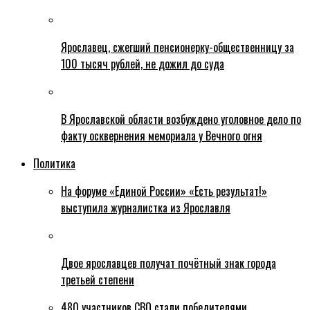
Ярославец, сжегший пенсионерку-общественницу за
100 тысяч рублей, не дожил до суда
В Ярославской области возбуждено уголовное дело по
факту осквернения мемориала у Вечного огня
Политика
На форуме «Единой России» «Есть результат!»
выступила журналистка из Ярославля
Двое ярославцев получат почётный знак города
третьей степени
480 участников СВО стали победителями