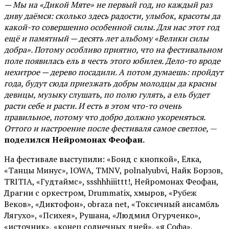
— Мы на «Дикой Мяте» не первый год, но каждый раз
диву даёмся: сколько здесь радости, улыбок, красоты да
какой-то совершенно особенной силы. Для нас этот год
ещё и памятный — десять лет альбому «Велики силы
добра». Потому особливо приятно, что на фестивальном
поле появилась ель в честь этого юбилея. Дело-то вроде
нехитрое — дерево посадили. А потом думаешь: пройдут
года, будут сюда приезжать добры молодцы да красны
девицы, музыку слушать, по полю гулять, а ель будет
расти себе и расти. И есть в этом что-то очень
правильное, потому что добро должно укореняться.
Оттого и настроение после фестиваля самое светлое,
—
поделился Нейромонах Феофан.
На фестивале выступили: «Бонд с кнопкой», Ёлка,
«Танцы Минус», IOWA, TMNV, polnalyubvi, Найк Борзов,
TRITIA, «Гудтаймс», ssshhhiiittt!, Нейромонах Феофан,
Драгни с оркестром, Drummatix, хмыров, «Рубеж
Веков», «Диктофон», obraza net, «Токсичный ансамбль
Лягухо», «Психея», Рушана, «Людмил Огурченко»,
«источник», «конец солнечных дней», «я Софа»,