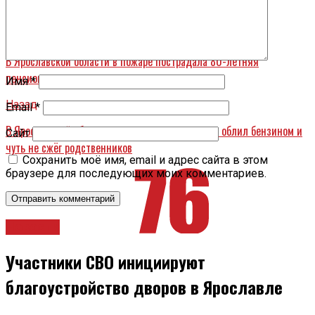
сложности проверка коснется 400 объектов.
Вперед
В Ярославской области в пожаре пострадала 80-летняя
пенсионерка
Имя
*
Назад
Email
*
В Ярославской области мужчина после похорон облил бензином и
Сайт
чуть не сжёг родственников
Сохранить моё имя, email и адрес сайта в этом
браузере для последующих моих комментариев.
Новости
Участники СВО инициируют
благоустройство дворов в Ярославле