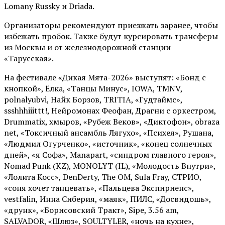
Lomany Russky и Driada.
Организаторы рекомендуют приезжать заранее, чтобы
избежать пробок. Также будут курсировать трансферы
из Москвы и от железнодорожной станции
«Тарусская».
На фестивале «Дикая Мята-2026» выступят: «Бонд с
кнопкой», Ёлка, «Танцы Минус», IOWA, TMNV,
polnalyubvi, Найк Борзов, TRITIA, «Гудтаймс»,
ssshhhiiittt!, Нейромонах Феофан, Драгни с оркестром,
Drummatix, хмыров, «Рубеж Веков», «Диктофон», obraza
net, «Токсичный ансамбль Лягухо», «Психея», Рушана,
«Людмил Огурченко», «источник», «конец солнечных
дней», «я Софа», Manapart, «синдром главного героя»,
Nomad Punk (KZ), MONOLYT (IL), «Молодость Внутри»,
«Лолита Косс», DenDerty, The OM, Sula Fray, СТРИО,
«соня хочет танцевать», «Пальцева Экспириенс»,
vestfalin, Инна Сиберия, «маяк», ПИЛС, «Досвидошь»,
«друнк», «Борисовский Тракт», Sipe, 3.56 am,
SALVADOR, «Шлюз», SOULTYLER, «ночь на кухне»,