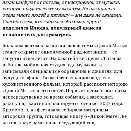
люди кайфуют от погоды, от настроения, от музыки,
которую представляют музыканты. На нас пришло
очень много людей в пятницу — мы даже не ожидали.
Спасибо всем, кто собрался. Это было круто!
—
поделился Илюша, популярный шансон-
исполнитель для зуммеров
.
Большим шагом в развитии экосистемы «Дикой Мяты»
станет открытие одноименной радиостанции — ее
запустят этим летом. На бэкстейдже сцены «Титана»
работала мобильная студия, где музыканты
записывали специальные обращения и джинглы для
будущего эфира. Также началось производство
художественного фильма, который расскажет историю
«Дикой Мяты» и его гостей. Первые сцены были сняты
непосредственно во время события, а завершить
работу над картиной планируется осенью 2027 года.
Кроме того, на фестивале собирала материалы
авторская группа, готовящая книгу о «Дикой Мяте». Её
выход также намечен на следующий год.