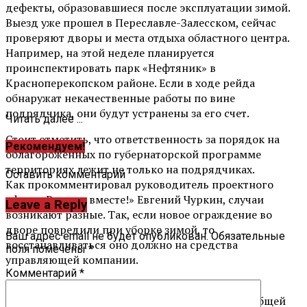
дефекты, образовавшиеся после эксплуатации зимой.
Выезд уже прошел в Переславле-Залесском, сейчас
проверяют дворы и места отдыха областного центра.
Например, на этой неделе планируется
проинспектировать парк «Нефтяник» в
Красноперекопском районе. Если в ходе рейда
обнаружат некачественные работы по вине
подрядчика, они будут устранены за его счет.
Читать далее ...
Стоит отметить, что ответственность за порядок на
Рекомендуем!
облагороженных по губернаторской программе
территориях лежит не только на подрядчиках.
Оставить комментарий
Как прокомментировал руководитель проектного
офиса «Решаем вместе!» Евгений Чуркин, случаи
Leave a Reply
возникают разные. Так, если новое ограждение во
дворе повредили при уборке зимой, то
Ваш адрес email не будет опубликован.
Обязательные
восстанавливаться оно должно на средства
поля помечены
*
управляющей компании.
Комментарий
*
Объекты, к которым у горожан были нарекания,
проверят до 20 мая. Остальные – до 1 июня. В общей