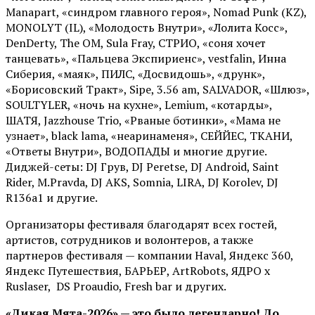
Manapart, «синдром главного героя», Nomad Punk (KZ),
MONOLYT (IL), «Молодость Внутри», «Лолита Косс»,
DenDerty, The OM, Sula Fray, СТРИО, «соня хочет
танцевать», «Пальцева Экспириенс», vestfalin, Инна
Сиберия, «маяк», ПИЛС, «Досвидошь», «друнк»,
«Борисовский Тракт», Sipe, 3.56 am, SALVADOR, «Шлюз»,
SOULTYLER, «ночь на кухне», Lemium, «котарды»,
ШАТЯ, Jazzhouse Trio, «Рваные ботинки», «Мама не
узнает», black lama, «неаринаменя», СЕЙЙЕС, ТКАНИ,
«Ответы Внутри», ВОДОПАДЫ и многие другие.
Диджей-сеты: DJ Грув, DJ Peretse, DJ Android, Saint
Rider, М.Pravda, DJ AKS, Somnia, LIRA, DJ Korolev, DJ
R136a1 и другие.
Организаторы фестиваля благодарят всех гостей,
артистов, сотрудников и волонтеров, а также
партнеров фестиваля — компании Haval, Яндекс 360,
Яндекс Путешествия, БАРЬЕР, ArtRobots, ЯДРО х
Ruslaser, DS Proaudio, Fresh bar и других.
«Дикая Мята-2026» — это было легендарно! До