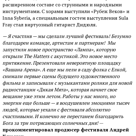
расширенном составе со струнными и народными
инструментами. С хорами выступили «Рубеж Веков» и
Inna Syberia, а специальным гостем выступления Sula
Fray стал виртуозный гитарист Дидюля.
— Я счастлив — мы сделали лучший фестиваль! Безумно
благодарен команде, артистам и партнерам! Мы
запустили новое пространство «Лампа», которую
открыли The Hatters с акустикой. Это новое место
притяжение. Презентовали невероятную площадку
«Вашана Арена». А еще мы пели в саду фолка с Елкой,
снимали первые сцены будущего художественного
фильма и записывали с музыкантами ролики для новой
радиостанции «Дикая Мята», которая начнет свое
вещание уже этим летом. Работы у нас много, но
энергии еще больше — я воодушевлен эмоциями тысяч
людей, которые уехали с фестиваля абсолютно
счастливыми. И конечно не перестанем благодарить
Бога за три потрясающих солнечных дня!
—
прокомментировал продюсер фестиваля Андрей