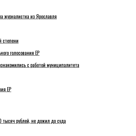
ла журналистка из Ярославля
й степени
ного голосования ЕР
ознакомились с работой муниципалитета
ния ЕР
 тысяч рублей, не дожил до суда