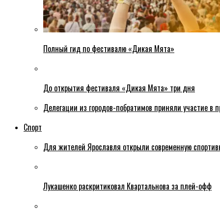
Полный гид по фестивалю «Дикая Мята»
До открытия фестиваля «Дикая Мята» три дня
Делегации из городов-побратимов приняли участие в 
Спорт
Для жителей Ярославля открыли современную спортив
Лукашенко раскритиковал Квартальнова за плей-офф