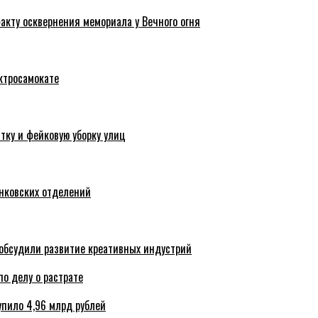
акту осквернения мемориала у Вечного огня
ктросамокате
тку и фейковую уборку улиц
анковских отделений
обсудили развитие креативных индустрий
по делу о растрате
упило 4,96 млрд рублей