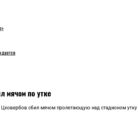
к»
уждается
л мячом по утке
 Цховербов сбил мячом пролетающую над стадионом утку