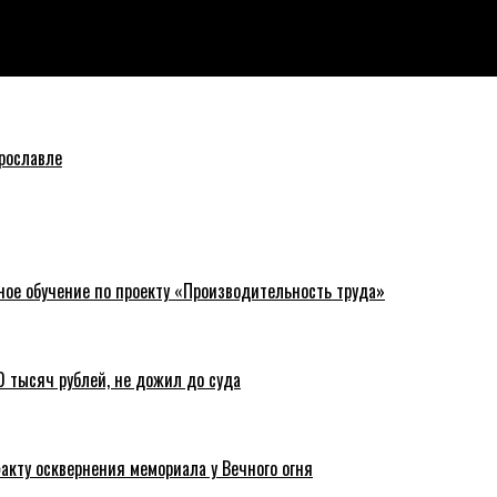
рославле
ное обучение по проекту «Производительность труда»
 тысяч рублей, не дожил до суда
акту осквернения мемориала у Вечного огня