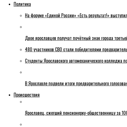
Политика
На форуме «Единой России» «Есть результат!» выступи
Двое ярославцев получат почётный знак города третье
480 участников СВО стали победителями предваритель
Студенты Ярославского автомеханического колледжа п
В Ярославле подвели итоги предварительного голосова
Происшествия
Ярославец, сжегший пенсионерку-общественницу за 100