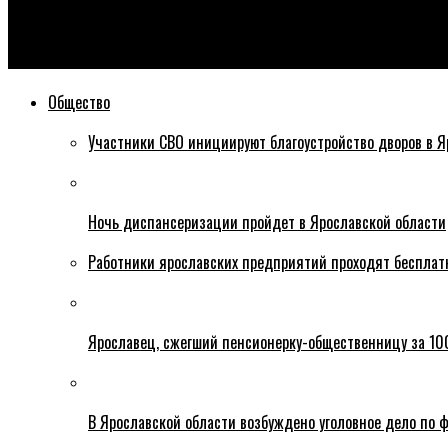
Эхо76
Футболист Шинника во время матча ударил мячом по утке
Общество
Участники СВО инициируют благоустройство дворов в Я
Ночь диспансеризации пройдет в Ярославской области
Работники ярославских предприятий проходят бесплат
Ярославец, сжегший пенсионерку-общественницу за 100
В Ярославской области возбуждено уголовное дело по ф