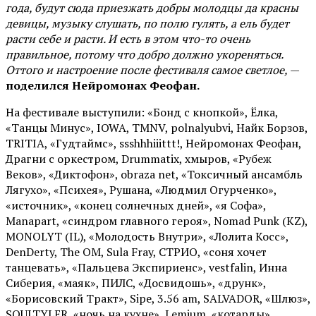
года, будут сюда приезжать добры молодцы да красны
девицы, музыку слушать, по полю гулять, а ель будет
расти себе и расти. И есть в этом что-то очень
правильное, потому что добро должно укореняться.
Оттого и настроение после фестиваля самое светлое,
—
поделился Нейромонах Феофан.
На фестивале выступили: «Бонд с кнопкой», Ёлка,
«Танцы Минус», IOWA, TMNV, polnalyubvi, Найк Борзов,
TRITIA, «Гудтаймс», ssshhhiiittt!, Нейромонах Феофан,
Драгни с оркестром, Drummatix, хмыров, «Рубеж
Веков», «Диктофон», obraza net, «Токсичный ансамбль
Лягухо», «Психея», Рушана, «Людмил Огурченко»,
«источник», «конец солнечных дней», «я Софа»,
Manapart, «синдром главного героя», Nomad Punk (KZ),
MONOLYT (IL), «Молодость Внутри», «Лолита Косс»,
DenDerty, The OM, Sula Fray, СТРИО, «соня хочет
танцевать», «Пальцева Экспириенс», vestfalin, Инна
Сиберия, «маяк», ПИЛС, «Досвидошь», «друнк»,
«Борисовский Тракт», Sipe, 3.56 am, SALVADOR, «Шлюз»,
SOULTYLER, «ночь на кухне», Lemium, «котарды»,