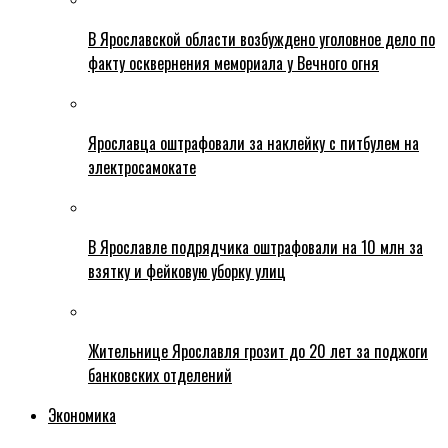
В Ярославской области возбуждено уголовное дело по
факту осквернения мемориала у Вечного огня
Ярославца оштрафовали за наклейку с питбулем на
электросамокате
В Ярославле подрядчика оштрафовали на 10 млн за
взятку и фейковую уборку улиц
Жительнице Ярославля грозит до 20 лет за поджоги
банковских отделений
Экономика