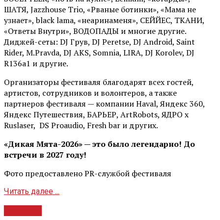
ШАТЯ, Jazzhouse Trio, «Рваные ботинки», «Мама не
узнает», black lama, «неаринаменя», СЕЙЙЕС, ТКАНИ,
«Ответы Внутри», ВОДОПАДЫ и многие другие.
Диджей-сеты: DJ Грув, DJ Peretse, DJ Android, Saint
Rider, М.Pravda, DJ AKS, Somnia, LIRA, DJ Korolev, DJ
R136a1 и другие.
Организаторы фестиваля благодарят всех гостей,
артистов, сотрудников и волонтеров, а также
партнеров фестиваля — компании Haval, Яндекс 360,
Яндекс Путешествия, БАРЬЕР, ArtRobots, ЯДРО х
Ruslaser, DS Proaudio, Fresh bar и других.
«Дикая Мята-2026» — это было легендарно! До
встречи в 2027 году!
Фото предоставлено PR-службой фестиваля
Читать далее ...
Новости