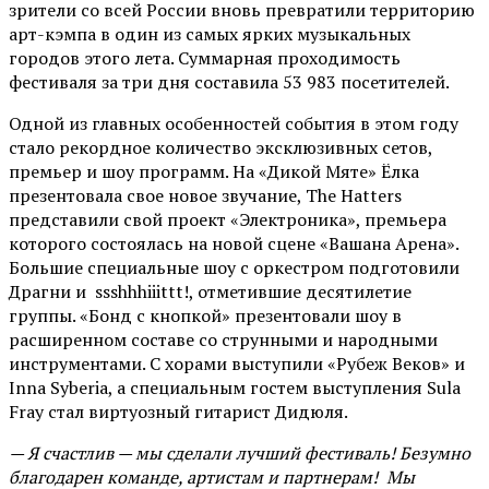
зрители со всей России вновь превратили территорию
арт-кэмпа в один из самых ярких музыкальных
городов этого лета. Суммарная проходимость
фестиваля за три дня составила 53 983 посетителей.
Одной из главных особенностей события в этом году
стало рекордное количество эксклюзивных сетов,
премьер и шоу программ. На «Дикой Мяте» Ёлка
презентовала свое новое звучание, The Hatters
представили свой проект «Электроника», премьера
которого состоялась на новой сцене «Вашана Арена».
Большие специальные шоу с оркестром подготовили
Драгни и ssshhhiiittt!, отметившие десятилетие
группы. «Бонд с кнопкой» презентовали шоу в
расширенном составе со струнными и народными
инструментами. С хорами выступили «Рубеж Веков» и
Inna Syberia, а специальным гостем выступления Sula
Fray стал виртуозный гитарист Дидюля.
— Я счастлив — мы сделали лучший фестиваль! Безумно
благодарен команде, артистам и партнерам! Мы