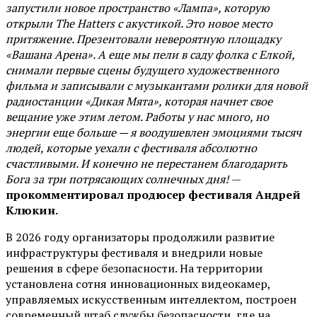
запустили новое пространство «Лампа», которую
открыли The Hatters с акустикой. Это новое место
притяжение. Презентовали невероятную площадку
«Вашана Арена». А еще мы пели в саду фолка с Елкой,
снимали первые сцены будущего художественного
фильма и записывали с музыкантами ролики для новой
радиостанции «Дикая Мята», которая начнет свое
вещание уже этим летом. Работы у нас много, но
энергии еще больше — я воодушевлен эмоциями тысяч
людей, которые уехали с фестиваля абсолютно
счастливыми. И конечно не перестанем благодарить
Бога за три потрясающих солнечных дня!
—
прокомментировал продюсер фестиваля Андрей
Клюкин.
В 2026 году организаторы продолжили развитие
инфраструктуры фестиваля и внедрили новые
решения в сфере безопасности. На территории
установлена сотня инновационных видеокамер,
управляемых искусственным интеллектом, построен
современный штаб службы безопасности, где на