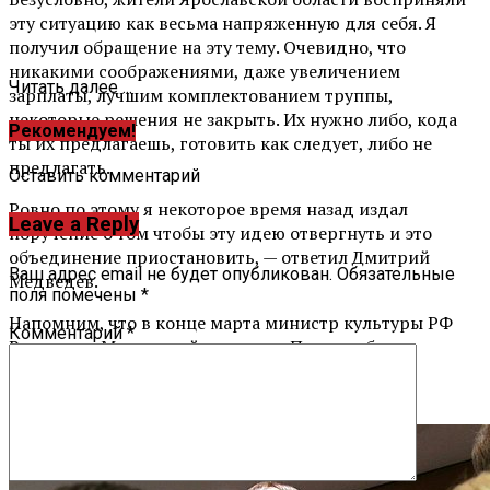
эту ситуацию как весьма напряженную для себя. Я
получил обращение на эту тему. Очевидно, что
никакими соображениями, даже увеличением
Читать далее ...
зарплаты, лучшим комплектованием труппы,
некоторые решения не закрыть. Их нужно либо, кода
Рекомендуем!
ты их предлагаешь, готовить как следует, либо не
предлагать.
Оставить комментарий
Ровно по этому я некоторое время назад издал
Leave a Reply
поручение о том чтобы эту идею отвергнуть и это
объединение приостановить, — ответил Дмитрий
Ваш адрес email не будет опубликован.
Обязательные
Медведев.
поля помечены
*
Напомним, что в конце марта министр культуры РФ
Комментарий
*
Владимир Мединский подписал Приказ об
объединении Александринского и Волковского
театров.