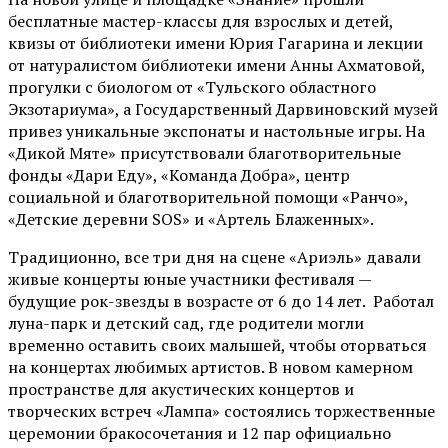
бесплатные мастер-классы для взрослых и детей,
квизы от библиотеки имени Юрия Гагарина и лекции
от
натуралистом
библиотеки имени Анны Ахматовой,
прогулки с биологом от
«Тульского областного
Экзотариума»
, а Государственный Дарвиновский музей
привез уникальные экспонаты и настольные игры. На
«Дикой Мяте» присутствовали благотворительные
фонды «Дари Еду», «Команда Добра», центр
социальной и благотворительной помощи «Ранчо»,
«Детские деревни SOS» и «Артель Блаженных».
Традиционно, все три дня на сцене
«Ариэль»
давали
живые концерты юные участники фестиваля —
будущие рок-звезды в возрасте от 6 до 14 лет. Работал
луна-парк и детский сад, где родители могли
временно оставить своих малышей, чтобы оторваться
на концертах любимых артистов. В новом камерном
пространстве для акустических концертов и
творческих встреч «Лампа» состоялись торжественные
церемонии бракосочетания и 12 пар официально