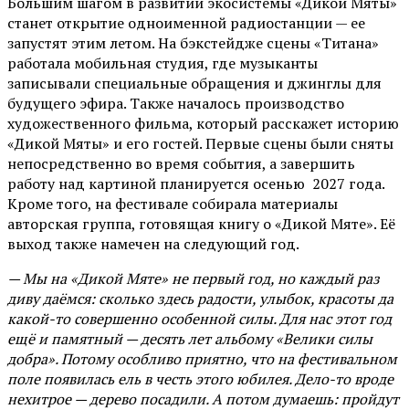
Большим шагом в развитии экосистемы «Дикой Мяты»
станет открытие одноименной радиостанции — ее
запустят этим летом. На бэкстейдже сцены «Титана»
работала мобильная студия, где музыканты
записывали специальные обращения и джинглы для
будущего эфира. Также началось производство
художественного фильма, который расскажет историю
«Дикой Мяты» и его гостей. Первые сцены были сняты
непосредственно во время события, а завершить
работу над картиной планируется осенью 2027 года.
Кроме того, на фестивале собирала материалы
авторская группа, готовящая книгу о «Дикой Мяте». Её
выход также намечен на следующий год.
— Мы на «Дикой Мяте» не первый год, но каждый раз
диву даёмся: сколько здесь радости, улыбок, красоты да
какой-то совершенно особенной силы. Для нас этот год
ещё и памятный — десять лет альбому «Велики силы
добра». Потому особливо приятно, что на фестивальном
поле появилась ель в честь этого юбилея. Дело-то вроде
нехитрое — дерево посадили. А потом думаешь: пройдут