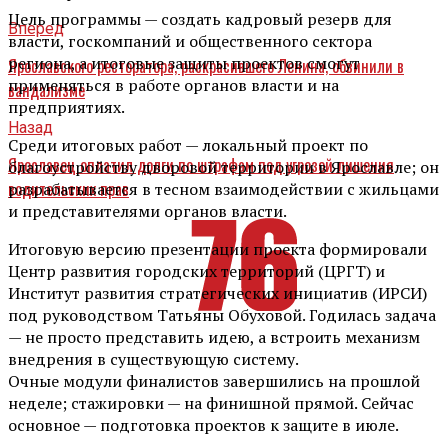
Цель программы — создать кадровый резерв для
Вперед
власти, госкомпаний и общественного сектора
региона, а итоговые защиты проектов смогут
Ярославского ресторатора, раскрасившего Ленина, обвинили в
применяться в работе органов власти и на
вандализме
предприятиях.
Назад
Среди итоговых работ — локальный проект по
Ярославец оплатил долги по штрафам под угрозой лишения
благоустройству дворовой территории в Ярославле; он
водительских прав
разрабатывается в тесном взаимодействии с жильцами
и представителями органов власти.
Итоговую версию презентации проекта формировали
Центр развития городских территорий (ЦРГТ) и
Институт развития стратегических инициатив (ИРСИ)
под руководством Татьяны Обуховой. Годилась задача
— не просто представить идею, а встроить механизм
внедрения в существующую систему.
Очные модули финалистов завершились на прошлой
неделе; стажировки — на финишной прямой. Сейчас
основное — подготовка проектов к защите в июле.