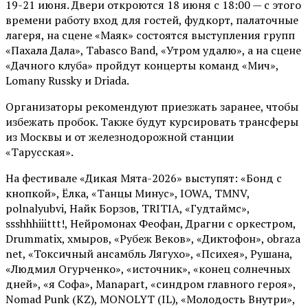
19-21 июня. Двери откроются 18 июня с 18:00 — с этого
времени работу вход для гостей, фудкорт, палаточные
лагеря, на сцене «Маяк» состоятся выступления групп
«Пахала Дала», Tabasco Band, «Утром удалю», а на сцене
«Дачного клуба» пройдут концерты команд «Мич»,
Lomany Russky и Driada.
Организаторы рекомендуют приезжать заранее, чтобы
избежать пробок. Также будут курсировать трансферы
из Москвы и от железнодорожной станции
«Тарусская».
На фестивале «Дикая Мята-2026» выступят: «Бонд с
кнопкой», Ёлка, «Танцы Минус», IOWA, TMNV,
polnalyubvi, Найк Борзов, TRITIA, «Гудтаймс»,
ssshhhiiittt!, Нейромонах Феофан, Драгни с оркестром,
Drummatix, хмыров, «Рубеж Веков», «Диктофон», obraza
net, «Токсичный ансамбль Лягухо», «Психея», Рушана,
«Людмил Огурченко», «источник», «конец солнечных
дней», «я Софа», Manapart, «синдром главного героя»,
Nomad Punk (KZ), MONOLYT (IL), «Молодость Внутри»,