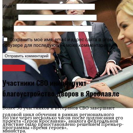
Имя
*
Email
*
Сайт
Сохранить моё имя, email и адрес сайта в этом
браузере для последующих моих комментариев.
Новости
Участники СВО инициируют
благоустройство дворов в Ярославле
Более 30 участников и ветеранов СВО завершают
годовой цикл обучения в рамках регионального
Но уже через несколько часов после подписания его
проекта «Герои Ярославии», аналога федеральной
действие было приостановлено решением Премьер-
программы «Время героев».
министра.