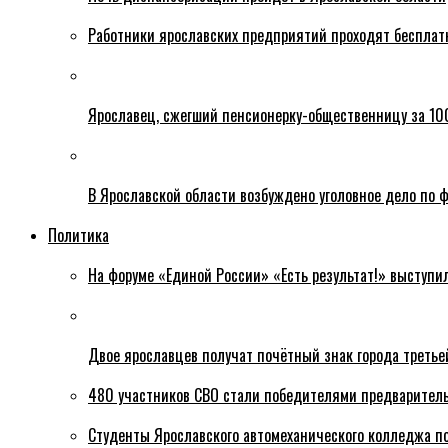
Работники ярославских предприятий проходят бесплат
Ярославец, сжегший пенсионерку-общественницу за 100
В Ярославской области возбуждено уголовное дело по ф
Политика
На форуме «Единой России» «Есть результат!» выступи
Двое ярославцев получат почётный знак города третье
480 участников СВО стали победителями предваритель
Студенты Ярославского автомеханического колледжа п