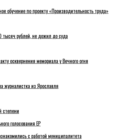
ное обучение по проекту «Производительность труда»
 тысяч рублей, не дожил до суда
акту осквернения мемориала у Вечного огня
ла журналистка из Ярославля
й степени
ного голосования ЕР
ознакомились с работой муниципалитета