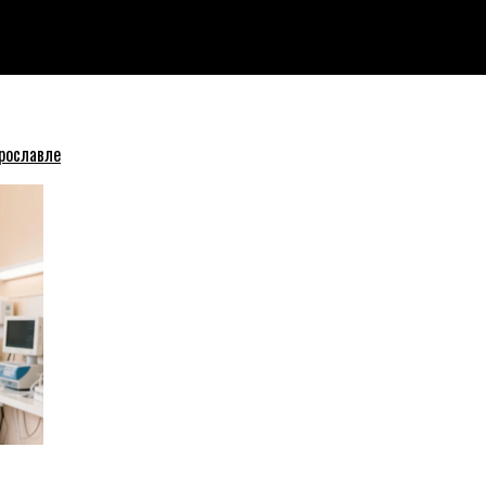
она рублей
рославле