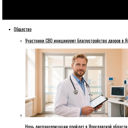
Эхо76
В Ярославле налётчик ограбил почтальона: пропали полмилли
Общество
Участники СВО инициируют благоустройство дворов в Я
Ночь диспансеризации пройдет в Ярославской области