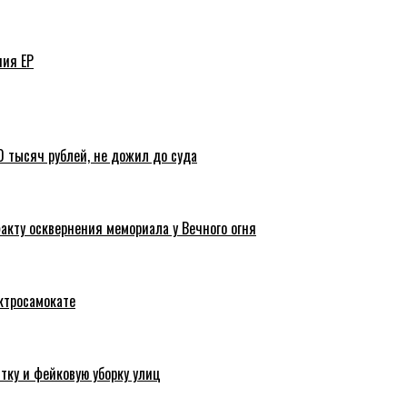
ния ЕР
 тысяч рублей, не дожил до суда
акту осквернения мемориала у Вечного огня
ктросамокате
тку и фейковую уборку улиц