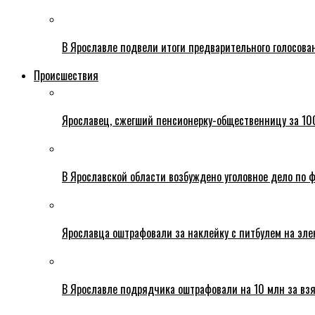
В Ярославле подвели итоги предварительного голосова
Происшествия
Ярославец, сжегший пенсионерку-общественницу за 100
В Ярославской области возбуждено уголовное дело по ф
Ярославца оштрафовали за наклейку с питбулем на эле
В Ярославле подрядчика оштрафовали на 10 млн за взя