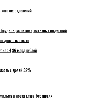
анковских отделений
обсудили развитие креативных индустрий
по делу о растрате
упило 4,96 млрд рублей
бласть с долей 32%
 фильма и новая глава фестиваля