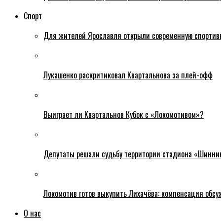
Спорт
Для жителей Ярославля открыли современную спортив
Лукашенко раскритиковал Квартальнова за плей-офф
Выиграет ли Квартальнов Кубок с «Локомотивом»?
Депутаты решали судьбу территории стадиона «Шинни
Локомотив готов выкупить Лихачёва: компенсация обс
О нас