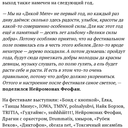
выход также намечен на следующий год.
— Мы на «Дикой Мяте» не первый год, но каждый раз
диву даёмся: сколько здесь радости, улыбок, красоты да
какой-то совершенно особенной силы. Для нас этот год
ещё и памятный — десять лет альбому «Велики силы
добра». Потому особливо приятно, что на фестивальном
поле появилась ель в честь этого юбилея. Дело-то вроде
нехитрое — дерево посадили. А потом думаешь: пройдут
года, будут сюда приезжать добры молодцы да красны
девицы, музыку слушать, по полю гулять, а ель будет
расти себе и расти. И есть в этом что-то очень
правильное, потому что добро должно укореняться.
Оттого и настроение после фестиваля самое светлое,
—
поделился Нейромонах Феофан.
На фестивале выступили: «Бонд с кнопкой», Ёлка,
«Танцы Минус», IOWA, TMNV, polnalyubvi, Найк Борзов,
TRITIA, «Гудтаймс», ssshhhiiittt!, Нейромонах Феофан,
Драгни с оркестром, Drummatix, хмыров, «Рубеж
Веков», «Диктофон», obraza net, «Токсичный ансамбль