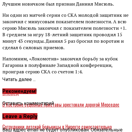
Лучшим новичком был признан Даниил Мисюль.
Ни один из матчей серии со СКА молодой защитник не
закончил с минусовым показателем полезности. А всю
серию Мисюль закончил с показателем полезности +1.
В среднем за игру 18-летний защитник проводил 15
минут 43 секунды. Даниил 5 раз бросил по воротам и
сделал 6 силовых приемов.
Напомним, «Локомотив» закончил борьбу за кубок
Гагарина в полуфинале Западной конференции,
проиграв серию СКА со счетом 1:4.
Читать далее ...
Рекомендуем!
Вперед
Оставить комментарий
В Костроме судебные приставы арестовали дорогой Мерседес
Назад
Leave a Reply
Сотрудники детской больницы в Нерехте самостоятельно
Ваш адрес email не будет опубликован.
Обязательные