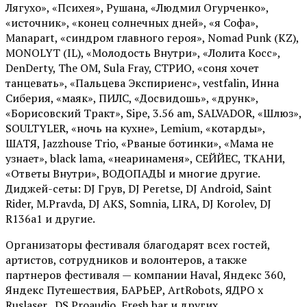
Лягухо», «Психея», Рушана, «Людмил Огурченко»,
«источник», «конец солнечных дней», «я Софа»,
Manapart, «синдром главного героя», Nomad Punk (KZ),
MONOLYT (IL), «Молодость Внутри», «Лолита Косс»,
DenDerty, The OM, Sula Fray, СТРИО, «соня хочет
танцевать», «Пальцева Экспириенс», vestfalin, Инна
Сиберия, «маяк», ПИЛС, «Досвидошь», «друнк»,
«Борисовский Тракт», Sipe, 3.56 am, SALVADOR, «Шлюз»,
SOULTYLER, «ночь на кухне», Lemium, «котарды»,
ШАТЯ, Jazzhouse Trio, «Рваные ботинки», «Мама не
узнает», black lama, «неаринаменя», СЕЙЙЕС, ТКАНИ,
«Ответы Внутри», ВОДОПАДЫ и многие другие.
Диджей-сеты: DJ Грув, DJ Peretse, DJ Android, Saint
Rider, М.Pravda, DJ AKS, Somnia, LIRA, DJ Korolev, DJ
R136a1 и другие.
Организаторы фестиваля благодарят всех гостей,
артистов, сотрудников и волонтеров, а также
партнеров фестиваля — компании Haval, Яндекс 360,
Яндекс Путешествия, БАРЬЕР, ArtRobots, ЯДРО х
Ruslaser, DS Proaudio, Fresh bar и других.