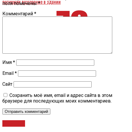
потушили возгорание в здании
поля помечены
*
Комментарий
*
Имя
*
Email
*
Сайт
Сохранить моё имя, email и адрес сайта в этом
браузере для последующих моих комментариев.
Новости