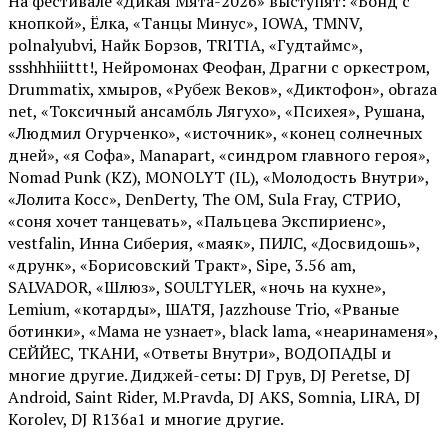
На фестивале «Дикая Мята-2026» выступят: «Бонд с
кнопкой», Ёлка, «Танцы Минус», IOWA, TMNV,
polnalyubvi, Найк Борзов, TRITIA, «Гудтаймс»,
ssshhhiiittt!, Нейромонах Феофан, Драгни с оркестром,
Drummatix, хмыров, «Рубеж Веков», «Диктофон», obraza
net, «Токсичный ансамбль Лягухо», «Психея», Рушана,
«Людмил Огурченко», «источник», «конец солнечных
дней», «я Софа», Manapart, «синдром главного героя»,
Nomad Punk (KZ), MONOLYT (IL), «Молодость Внутри»,
«Лолита Косс», DenDerty, The OM, Sula Fray, СТРИО,
«соня хочет танцевать», «Пальцева Экспириенс»,
vestfalin, Инна Сиберия, «маяк», ПИЛС, «Досвидошь»,
«друнк», «Борисовский Тракт», Sipe, 3.56 am,
SALVADOR, «Шлюз», SOULTYLER, «ночь на кухне»,
Lemium, «котарды», ШАТЯ, Jazzhouse Trio, «Рваные
ботинки», «Мама не узнает», black lama, «неаринаменя»,
СЕЙЙЕС, ТКАНИ, «Ответы Внутри», ВОДОПАДЫ и
многие другие. Диджей-сеты: DJ Грув, DJ Peretse, DJ
Android, Saint Rider, М.Pravda, DJ AKS, Somnia, LIRA, DJ
Korolev, DJ R136a1 и многие другие.