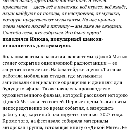
месяца назад, здесь было чистое поле. А сейчас
приезжаем — здесь всё в палатках, всё играет, всё живёт,
люди кайфуют от погоды, от настроения, от музыки,
которую представляют музыканты. На нас пришло
очень много людей в пятницу — мы даже не ожидали.
Спасибо всем, кто собрался. Это было круто!
—
поделился Илюша, популярный шансон-
исполнитель для зуммеров
.
Большим шагом в развитии экосистемы «Дикой Мяты»
станет открытие одноименной радиостанции — ее
запустят этим летом. На бэкстейдже сцены «Титана»
работала мобильная студия, где музыканты
записывали специальные обращения и джинглы для
будущего эфира. Также началось производство
художественного фильма, который расскажет историю
«Дикой Мяты» и его гостей. Первые сцены были сняты
непосредственно во время события, а завершить
работу над картиной планируется осенью 2027 года.
Кроме того, на фестивале собирала материалы
авторская группа, готовящая книгу о «Дикой Мяте». Её