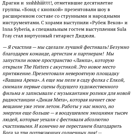
Драгни и ssshhhiiittt!, отметившие десятилетие
группы. «Бонд с кнопкой» презентовали шоу в
расширенном составе со струнными и народными
инструментами. С хорами выступили «Рубеж Веков» и
Inna Syberia, а специальным гостем выступления Sula
Fray стал виртуозный гитарист Дидюля.
— Я счастлив — мы сделали лучший фестиваль! Безумно
благодарен команде, артистам и партнерам! Мы
запустили новое пространство «Лампа», которую
открыли The Hatters с акустикой. Это новое место
притяжение. Презентовали невероятную площадку
«Вашана Арена». А еще мы пели в саду фолка с Елкой,
снимали первые сцены будущего художественного
фильма и записывали с музыкантами ролики для новой
радиостанции «Дикая Мята», которая начнет свое
вещание уже этим летом. Работы у нас много, но
энергии еще больше — я воодушевлен эмоциями тысяч
людей, которые уехали с фестиваля абсолютно
счастливыми. И конечно не перестанем благодарить
Бога за три потрясающих солнечных дня!
—