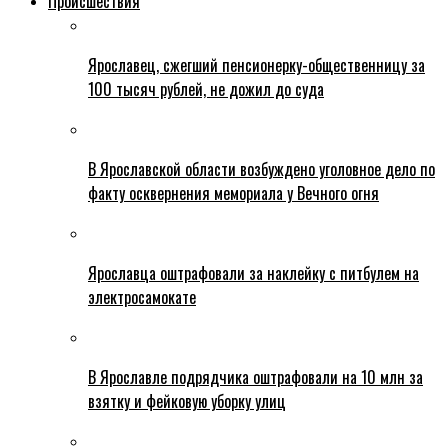
Происшествия
Ярославец, сжегший пенсионерку-общественницу за
100 тысяч рублей, не дожил до суда
В Ярославской области возбуждено уголовное дело по
факту осквернения мемориала у Вечного огня
Ярославца оштрафовали за наклейку с питбулем на
электросамокате
В Ярославле подрядчика оштрафовали на 10 млн за
взятку и фейковую уборку улиц