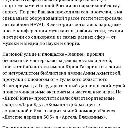
спортсменами сборной России по паралимпийскому
спорту. По реке Вашана проходили сап-прогулки, а на
специально оборудованной трассе гости тестировали
автомобили HAVAL. В лектории состоялись народные
пресс-конференции музыкантов, паблик-токи, лекции
и встречи со спикерами из самых разных сфер — от
музыки и медиа до науки и спорта.
На новой улице и площадке «Знание» прошли
бесплатные мастер-классы для взрослых и детей,
квизы от библиотеки имени Юрия Гагарина и лекции
от
натуралистом
библиотеки имени Анны Ахматовой,
прогулки с биологом от
«Тульского областного
Экзотариума»
, а Государственный Дарвиновский музей
привез уникальные экспонаты и настольные игры. На
«Дикой Мяте» присутствовали благотворительные
фонды «Дари Еду», «Команда Добра», центр
социальной и благотворительной помощи «Ранчо»,
«Детские деревни SOS» и «Артель Блаженных».
Традиционно, все три дня на сцене
«Ариэль»
давали