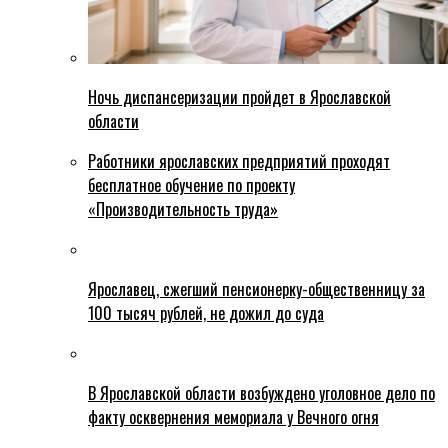
Ночь диспансеризации пройдет в Ярославской
области
Работники ярославских предприятий проходят
бесплатное обучение по проекту
«Производительность труда»
Ярославец, сжегший пенсионерку-общественницу за
100 тысяч рублей, не дожил до суда
В Ярославской области возбуждено уголовное дело по
факту осквернения мемориала у Вечного огня