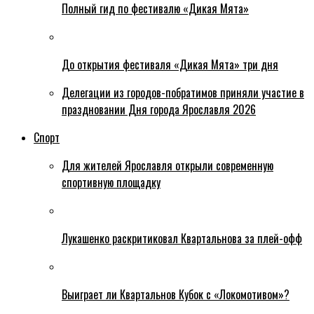
Полный гид по фестивалю «Дикая Мята»
До открытия фестиваля «Дикая Мята» три дня
Делегации из городов-побратимов приняли участие в
праздновании Дня города Ярославля 2026
Спорт
Для жителей Ярославля открыли современную
спортивную площадку
Лукашенко раскритиковал Квартальнова за плей-офф
Выиграет ли Квартальнов Кубок с «Локомотивом»?