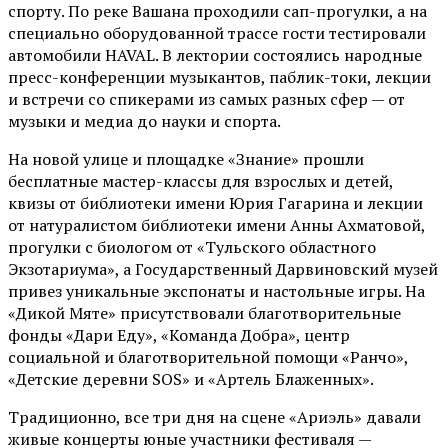
спорту. По реке Вашана проходили сап-прогулки, а на
специально оборудованной трассе гости тестировали
автомобили HAVAL. В лектории состоялись народные
пресс-конференции музыкантов, паблик-токи, лекции
и встречи со спикерами из самых разных сфер — от
музыки и медиа до науки и спорта.
На новой улице и площадке «Знание» прошли
бесплатные мастер-классы для взрослых и детей,
квизы от библиотеки имени Юрия Гагарина и лекции
от
натуралистом
библиотеки имени Анны Ахматовой,
прогулки с биологом от
«Тульского областного
Экзотариума»
, а Государственный Дарвиновский музей
привез уникальные экспонаты и настольные игры. На
«Дикой Мяте» присутствовали благотворительные
фонды «Дари Еду», «Команда Добра», центр
социальной и благотворительной помощи «Ранчо»,
«Детские деревни SOS» и «Артель Блаженных».
Традиционно, все три дня на сцене
«Ариэль»
давали
живые концерты юные участники фестиваля —