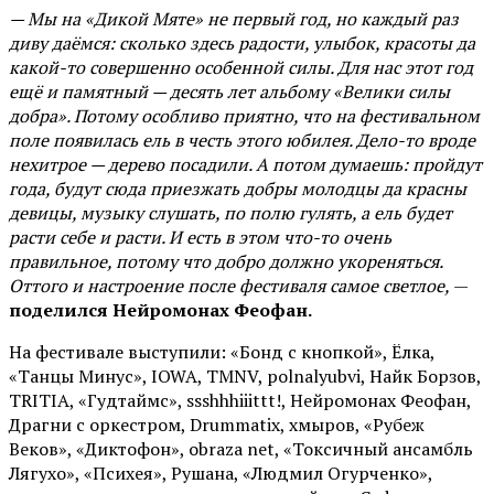
— Мы на «Дикой Мяте» не первый год, но каждый раз
диву даёмся: сколько здесь радости, улыбок, красоты да
какой-то совершенно особенной силы. Для нас этот год
ещё и памятный — десять лет альбому «Велики силы
добра». Потому особливо приятно, что на фестивальном
поле появилась ель в честь этого юбилея. Дело-то вроде
нехитрое — дерево посадили. А потом думаешь: пройдут
года, будут сюда приезжать добры молодцы да красны
девицы, музыку слушать, по полю гулять, а ель будет
расти себе и расти. И есть в этом что-то очень
правильное, потому что добро должно укореняться.
Оттого и настроение после фестиваля самое светлое,
—
поделился Нейромонах Феофан.
На фестивале выступили: «Бонд с кнопкой», Ёлка,
«Танцы Минус», IOWA, TMNV, polnalyubvi, Найк Борзов,
TRITIA, «Гудтаймс», ssshhhiiittt!, Нейромонах Феофан,
Драгни с оркестром, Drummatix, хмыров, «Рубеж
Веков», «Диктофон», obraza net, «Токсичный ансамбль
Лягухо», «Психея», Рушана, «Людмил Огурченко»,