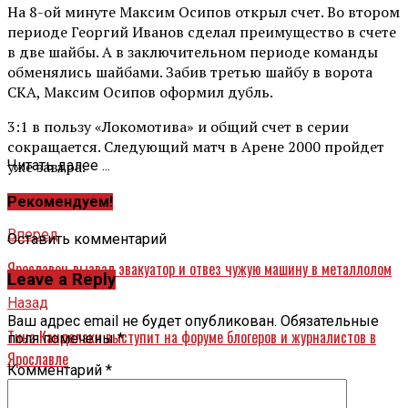
На 8-ой минуте Максим Осипов открыл счет. Во втором
периоде Георгий Иванов сделал преимущество в счете
в две шайбы. А в заключительном периоде команды
обменялись шайбами. Забив третью шайбу в ворота
СКА, Максим Осипов оформил дубль.
3:1 в пользу «Локомотива» и общий счет в серии
сокращается. Следующий матч в Арене 2000 пройдет
уже завтра.
Читать далее ...
Рекомендуем!
Вперед
Оставить комментарий
Ярославец вызвал эвакуатор и отвез чужую машину в металлолом
Leave a Reply
Назад
Ваш адрес email не будет опубликован.
Обязательные
Тина Канделаки выступит на форуме блогеров и журналистов в
поля помечены
*
Ярославле
Комментарий
*