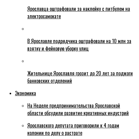
Ярославца оштрафовали за наклейку с питбулем на
электросамокате
В Ярославле подрядчика оштрафовали на 10 млн за
взятку и фейковую уборку улиц
Жительнице Ярославля грозит до 20 лет за поджоги
банковских отделений
Экономика
На Неделе предпринимательства Ярославской
области обсудили развитие креативных индустрий
Ярославского депутата приговорили к 4 годам
колонии по делу о растрате