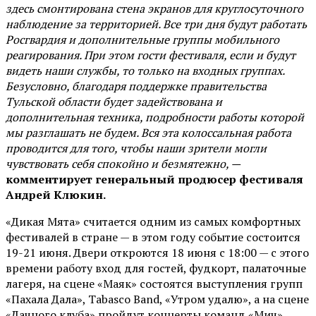
здесь смонтирована стена экранов для круглосуточного
наблюдение за территорией. Все три дня будут работать
Росгвардия и дополнительные группы мобильного
реагирования. При этом гости фестиваля, если и будут
видеть наши службы, то только на входных группах.
Безусловно, благодаря поддержке правительства
Тульской области будет задействована и
дополнительная техника, подробности работы которой
мы разглашать не будем. Вся эта колоссальная работа
проводится для того, чтобы наши зрители могли
чувствовать себя спокойно и безмятежно, —
комментирует генеральный продюсер фестиваля
Андрей Клюкин.
«Дикая Мята» считается одним из самых комфортных
фестивалей в стране — в этом году событие состоится
19-21 июня. Двери откроются 18 июня с 18:00 — с этого
времени работу вход для гостей, фудкорт, палаточные
лагеря, на сцене «Маяк» состоятся выступления групп
«Пахала Дала», Tabasco Band, «Утром удалю», а на сцене
«Дачного клуба» пройдут концерты команд «Мич»,