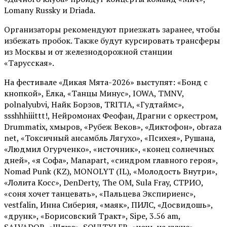
Lomany Russky и Driada.
Организаторы рекомендуют приезжать заранее, чтобы
избежать пробок. Также будут курсировать трансферы
из Москвы и от железнодорожной станции
«Тарусская».
На фестивале «Дикая Мята-2026» выступят: «Бонд с
кнопкой», Ёлка, «Танцы Минус», IOWA, TMNV,
polnalyubvi, Найк Борзов, TRITIA, «Гудтаймс»,
ssshhhiiittt!, Нейромонах Феофан, Драгни с оркестром,
Drummatix, хмыров, «Рубеж Веков», «Диктофон», obraza
net, «Токсичный ансамбль Лягухо», «Психея», Рушана,
«Людмил Огурченко», «источник», «конец солнечных
дней», «я Софа», Manapart, «синдром главного героя»,
Nomad Punk (KZ), MONOLYT (IL), «Молодость Внутри»,
«Лолита Косс», DenDerty, The OM, Sula Fray, СТРИО,
«соня хочет танцевать», «Пальцева Экспириенс»,
vestfalin, Инна Сиберия, «маяк», ПИЛС, «Досвидошь»,
«друнк», «Борисовский Тракт», Sipe, 3.56 am,
SALVADOR, «Шлюз», SOULTYLER, «ночь на кухне»,