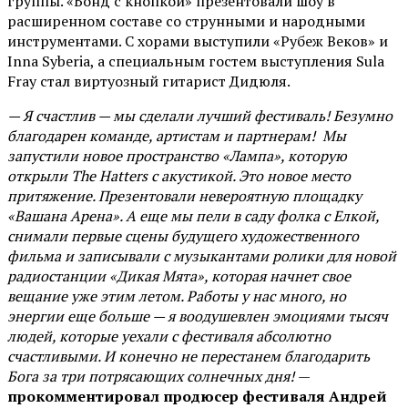
группы. «Бонд с кнопкой» презентовали шоу в
расширенном составе со струнными и народными
инструментами. С хорами выступили «Рубеж Веков» и
Inna Syberia, а специальным гостем выступления Sula
Fray стал виртуозный гитарист Дидюля.
— Я счастлив — мы сделали лучший фестиваль! Безумно
благодарен команде, артистам и партнерам! Мы
запустили новое пространство «Лампа», которую
открыли The Hatters с акустикой. Это новое место
притяжение. Презентовали невероятную площадку
«Вашана Арена». А еще мы пели в саду фолка с Елкой,
снимали первые сцены будущего художественного
фильма и записывали с музыкантами ролики для новой
радиостанции «Дикая Мята», которая начнет свое
вещание уже этим летом. Работы у нас много, но
энергии еще больше — я воодушевлен эмоциями тысяч
людей, которые уехали с фестиваля абсолютно
счастливыми. И конечно не перестанем благодарить
Бога за три потрясающих солнечных дня!
—
прокомментировал продюсер фестиваля Андрей