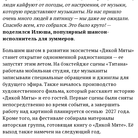
люди кайфуют от погоды, от настроения, от музыки,
которую представляют музыканты. На нас пришло
очень много людей в пятницу — мы даже не ожидали.
Спасибо всем, кто собрался. Это было круто!
—
поделился Илюша, популярный шансон-
исполнитель для зуммеров
.
Большим шагом в развитии экосистемы «Дикой Мяты»
станет открытие одноименной радиостанции — ее
запустят этим летом. На бэкстейдже сцены «Титана»
работала мобильная студия, где музыканты
записывали специальные обращения и джинглы для
будущего эфира. Также началось производство
художественного фильма, который расскажет историю
«Дикой Мяты» и его гостей. Первые сцены были сняты
непосредственно во время события, а завершить
работу над картиной планируется осенью 2027 года.
Кроме того, на фестивале собирала материалы
авторская группа, готовящая книгу о «Дикой Мяте». Её
выход также намечен на следующий год.