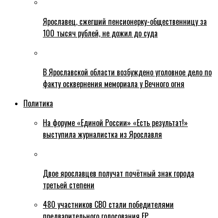
Ярославец, сжегший пенсионерку-общественницу за
100 тысяч рублей, не дожил до суда
В Ярославской области возбуждено уголовное дело по
факту осквернения мемориала у Вечного огня
Политика
На форуме «Единой России» «Есть результат!»
выступила журналистка из Ярославля
Двое ярославцев получат почётный знак города
третьей степени
480 участников СВО стали победителями
предварительного голосования ЕР