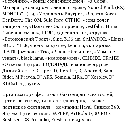
«источник», «конец солнечных дней», «я Софа»,
Manapart, «синдром главного героя», Nomad Punk (KZ),
MONOLYT (IL), «Молодость Внутри», «Лолита Косс»,
DenDerty, The OM, Sula Fray, СТРИО, «соня хочет
танцевать», «Пальцева Экспириенс», vestfalin, Инна
Сиберия, «маяк», ПИЛС, «Досвидошь», «друнк»,
«Борисовский Тракт», Sipe, 3.56 am, SALVADOR, «Шлюз»,
SOULTYLER, «ночь на кухне», Lemium, «котарды»,
ШАТЯ, Jazzhouse Trio, «Рваные ботинки», «Мама не
узнает», black lama, «неаринаменя», СЕЙЙЕС, ТКАНИ,
«Ответы Внутри», ВОДОПАДЫ и многие другие.
Диджей-сеты: DJ Грув, DJ Peretse, DJ Android, Saint
Rider, М.Pravda, DJ AKS, Somnia, LIRA, DJ Korolev, DJ
R136a1 и другие.
Организаторы фестиваля благодарят всех гостей,
артистов, сотрудников и волонтеров, а также
партнеров фестиваля — компании Haval, Яндекс 360,
Яндекс Путешествия, БАРЬЕР, ArtRobots, ЯДРО х
Ruslaser, DS Proaudio, Fresh bar и других.