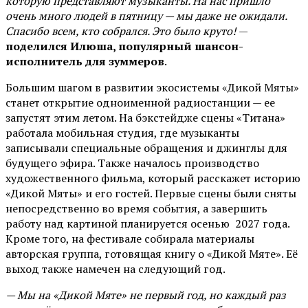
которую представляют музыканты. На нас пришло
очень много людей в пятницу — мы даже не ожидали.
Спасибо всем, кто собрался. Это было круто!
—
поделился Илюша, популярный шансон-
исполнитель для зуммеров
.
Большим шагом в развитии экосистемы «Дикой Мяты»
станет открытие одноименной радиостанции — ее
запустят этим летом. На бэкстейдже сцены «Титана»
работала мобильная студия, где музыканты
записывали специальные обращения и джинглы для
будущего эфира. Также началось производство
художественного фильма, который расскажет историю
«Дикой Мяты» и его гостей. Первые сцены были сняты
непосредственно во время события, а завершить
работу над картиной планируется осенью 2027 года.
Кроме того, на фестивале собирала материалы
авторская группа, готовящая книгу о «Дикой Мяте». Её
выход также намечен на следующий год.
— Мы на «Дикой Мяте» не первый год, но каждый раз