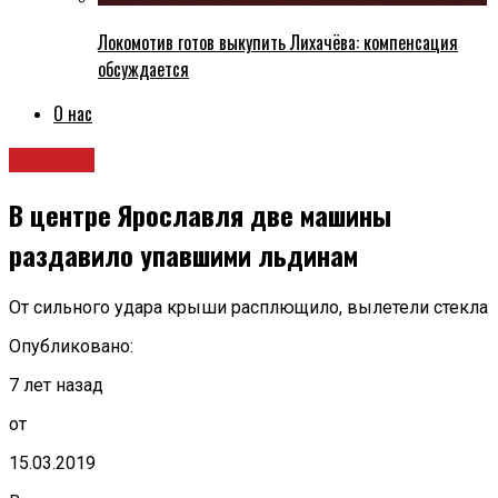
Локомотив готов выкупить Лихачёва: компенсация
обсуждается
О нас
Новости
В центре Ярославля две машины
раздавило упавшими льдинам
От сильного удара крыши расплющило, вылетели стекла
Опубликовано:
7 лет назад
от
15.03.2019