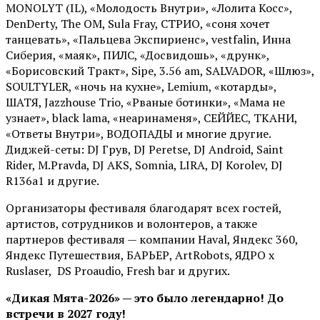
MONOLYT (IL), «Молодость Внутри», «Лолита Косс»,
DenDerty, The OM, Sula Fray, СТРИО, «соня хочет
танцевать», «Пальцева Экспириенс», vestfalin, Инна
Сиберия, «маяк», ПИЛС, «Досвидошь», «друнк»,
«Борисовский Тракт», Sipe, 3.56 am, SALVADOR, «Шлюз»,
SOULTYLER, «ночь на кухне», Lemium, «котарды»,
ШАТЯ, Jazzhouse Trio, «Рваные ботинки», «Мама не
узнает», black lama, «неаринаменя», СЕЙЙЕС, ТКАНИ,
«Ответы Внутри», ВОДОПАДЫ и многие другие.
Диджей-сеты: DJ Грув, DJ Peretse, DJ Android, Saint
Rider, М.Pravda, DJ AKS, Somnia, LIRA, DJ Korolev, DJ
R136a1 и другие.
Организаторы фестиваля благодарят всех гостей,
артистов, сотрудников и волонтеров, а также
партнеров фестиваля — компании Haval, Яндекс 360,
Яндекс Путешествия, БАРЬЕР, ArtRobots, ЯДРО х
Ruslaser, DS Proaudio, Fresh bar и других.
«Дикая Мята-2026» — это было легендарно! До
встречи в 2027 году!