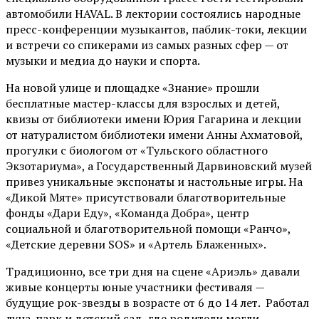
автомобили HAVAL. В лектории состоялись народные
пресс-конференции музыкантов, паблик-токи, лекции
и встречи со спикерами из самых разных сфер — от
музыки и медиа до науки и спорта.
На новой улице и площадке «Знание» прошли
бесплатные мастер-классы для взрослых и детей,
квизы от библиотеки имени Юрия Гагарина и лекции
от
натуралистом
библиотеки имени Анны Ахматовой,
прогулки с биологом от
«Тульского областного
Экзотариума»
, а Государственный Дарвиновский музей
привез уникальные экспонаты и настольные игры. На
«Дикой Мяте» присутствовали благотворительные
фонды «Дари Еду», «Команда Добра», центр
социальной и благотворительной помощи «Ранчо»,
«Детские деревни SOS» и «Артель Блаженных».
Традиционно, все три дня на сцене
«Ариэль»
давали
живые концерты юные участники фестиваля —
будущие рок-звезды в возрасте от 6 до 14 лет. Работал
луна-парк и детский сад, где родители могли