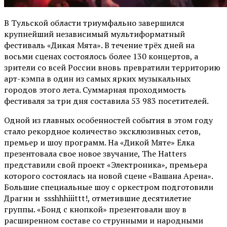
В Тульской области триумфально завершился
крупнейший независимый мультиформатный
фестиваль «Дикая Мята». В течение трёх дней на
восьми сценах состоялось более 130 концертов, а
зрители со всей России вновь превратили территорию
арт-кэмпа в один из самых ярких музыкальных
городов этого лета. Суммарная проходимость
фестиваля за три дня составила 53 983 посетителей.
Одной из главных особенностей события в этом году
стало рекордное количество эксклюзивных сетов,
премьер и шоу программ. На «Дикой Мяте» Ёлка
презентовала свое новое звучание, The Hatters
представили свой проект «Электроника», премьера
которого состоялась на новой сцене «Вашана Арена».
Большие специальные шоу с оркестром подготовили
Драгни и ssshhhiiittt!, отметившие десятилетие
группы. «Бонд с кнопкой» презентовали шоу в
расширенном составе со струнными и народными