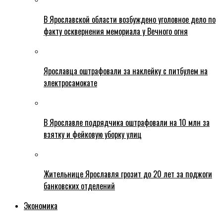
В Ярославской области возбуждено уголовное дело по
факту осквернения мемориала у Вечного огня
Ярославца оштрафовали за наклейку с питбулем на
электросамокате
В Ярославле подрядчика оштрафовали на 10 млн за
взятку и фейковую уборку улиц
Жительнице Ярославля грозит до 20 лет за поджоги
банковских отделений
Экономика