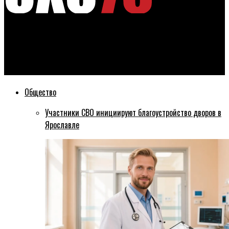
Эхо76
В центре Ярославля две машины раздавило упавшими
льдинам
Общество
Участники СВО инициируют благоустройство дворов в
Ярославле