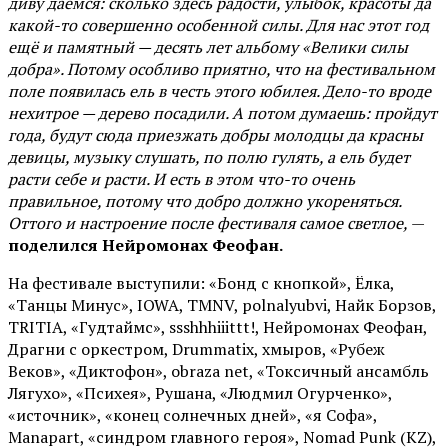
диву даёмся: сколько здесь радости, улыбок, красоты да
какой-то совершенно особенной силы. Для нас этот год
ещё и памятный — десять лет альбому «Велики силы
добра». Потому особливо приятно, что на фестивальном
поле появилась ель в честь этого юбилея. Дело-то вроде
нехитрое — дерево посадили. А потом думаешь: пройдут
года, будут сюда приезжать добры молодцы да красны
девицы, музыку слушать, по полю гулять, а ель будет
расти себе и расти. И есть в этом что-то очень
правильное, потому что добро должно укореняться.
Оттого и настроение после фестиваля самое светлое,
—
поделился Нейромонах Феофан.
На фестивале выступили: «Бонд с кнопкой», Ёлка,
«Танцы Минус», IOWA, TMNV, polnalyubvi, Найк Борзов,
TRITIA, «Гудтаймс», ssshhhiiittt!, Нейромонах Феофан,
Драгни с оркестром, Drummatix, хмыров, «Рубеж
Веков», «Диктофон», obraza net, «Токсичный ансамбль
Лягухо», «Психея», Рушана, «Людмил Огурченко»,
«источник», «конец солнечных дней», «я Софа»,
Manapart, «синдром главного героя», Nomad Punk (KZ),