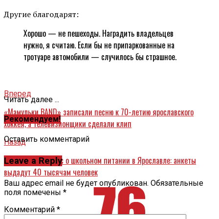
Другие благодарят:
Хорошо — не пешеходы. Наградить владельцев
нужно, я считаю. Если бы не припаркованные на
тротуаре автомобили — случилось бы страшное.
Вперед
Читать далее ...
«Мамульки BAND» записали песню к 70-летию ярославского
Рекомендуем!
хоккея, а телевизионщики сделали клип
Оставить комментарий
Назад
Масштабный опрос о школьном питании в Ярославле: анкеты
Leave a Reply
выдадут 40 тысячам человек
Ваш адрес email не будет опубликован.
Обязательные
поля помечены
*
Комментарий
*