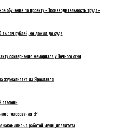
ное обучение по проекту «Производительность труда»
 тысяч рублей, не дожил до суда
акту осквернения мемориала у Вечного огня
ла журналистка из Ярославля
й степени
ного голосования ЕР
ознакомились с работой муниципалитета