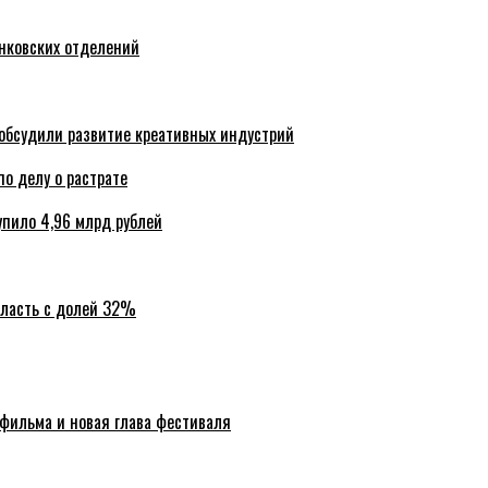
анковских отделений
обсудили развитие креативных индустрий
по делу о растрате
упило 4,96 млрд рублей
бласть с долей 32%
 фильма и новая глава фестиваля