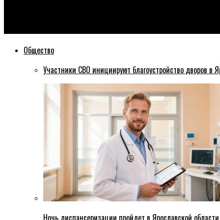
Эхо76
Ярославец испугался запрета на выезд из страны и наконец 
Общество
Участники СВО инициируют благоустройство дворов в Я
Ночь диспансеризации пройдет в Ярославской области