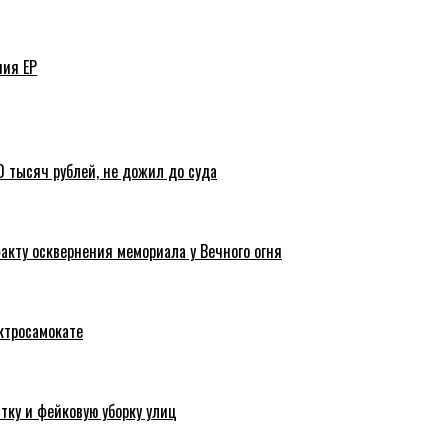
ния ЕР
 тысяч рублей, не дожил до суда
акту осквернения мемориала у Вечного огня
ктросамокате
тку и фейковую уборку улиц