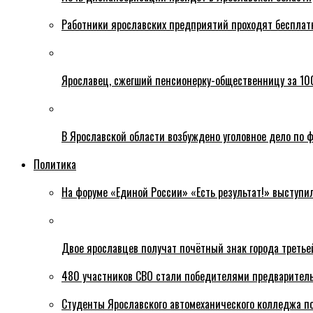
Работники ярославских предприятий проходят бесплат
Ярославец, сжегший пенсионерку-общественницу за 100
В Ярославской области возбуждено уголовное дело по ф
Политика
На форуме «Единой России» «Есть результат!» выступи
Двое ярославцев получат почётный знак города третье
480 участников СВО стали победителями предваритель
Студенты Ярославского автомеханического колледжа п