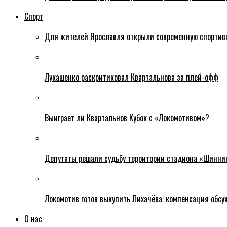
Спорт
Для жителей Ярославля открыли современную спортив
Лукашенко раскритиковал Квартальнова за плей-офф
Выиграет ли Квартальнов Кубок с «Локомотивом»?
Депутаты решали судьбу территории стадиона «Шинни
Локомотив готов выкупить Лихачёва: компенсация обс
О нас