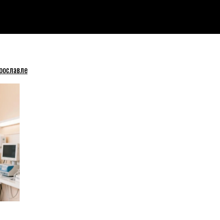
вернул долг коллеге по работе
рославле