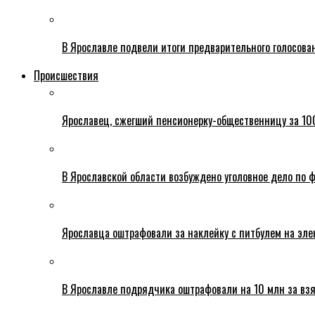
В Ярославле подвели итоги предварительного голосова
Происшествия
Ярославец, сжегший пенсионерку-общественницу за 100
В Ярославской области возбуждено уголовное дело по ф
Ярославца оштрафовали за наклейку с питбулем на эле
В Ярославле подрядчика оштрафовали на 10 млн за взя