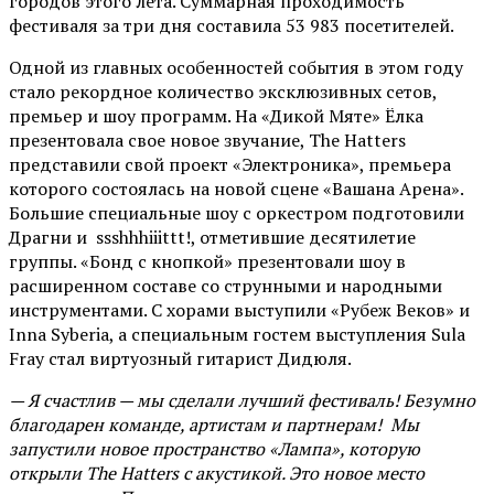
городов этого лета. Суммарная проходимость
фестиваля за три дня составила 53 983 посетителей.
Одной из главных особенностей события в этом году
стало рекордное количество эксклюзивных сетов,
премьер и шоу программ. На «Дикой Мяте» Ёлка
презентовала свое новое звучание, The Hatters
представили свой проект «Электроника», премьера
которого состоялась на новой сцене «Вашана Арена».
Большие специальные шоу с оркестром подготовили
Драгни и ssshhhiiittt!, отметившие десятилетие
группы. «Бонд с кнопкой» презентовали шоу в
расширенном составе со струнными и народными
инструментами. С хорами выступили «Рубеж Веков» и
Inna Syberia, а специальным гостем выступления Sula
Fray стал виртуозный гитарист Дидюля.
— Я счастлив — мы сделали лучший фестиваль! Безумно
благодарен команде, артистам и партнерам! Мы
запустили новое пространство «Лампа», которую
открыли The Hatters с акустикой. Это новое место