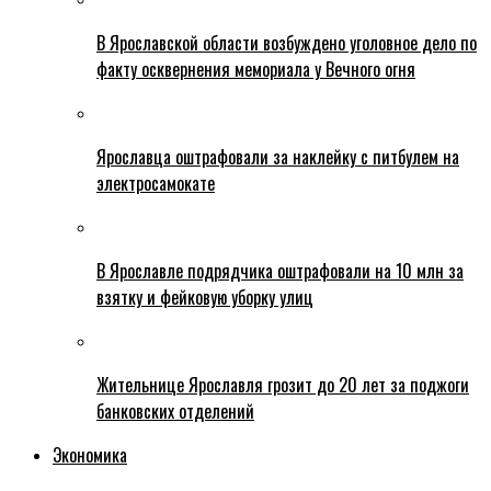
В Ярославской области возбуждено уголовное дело по
факту осквернения мемориала у Вечного огня
Ярославца оштрафовали за наклейку с питбулем на
электросамокате
В Ярославле подрядчика оштрафовали на 10 млн за
взятку и фейковую уборку улиц
Жительнице Ярославля грозит до 20 лет за поджоги
банковских отделений
Экономика