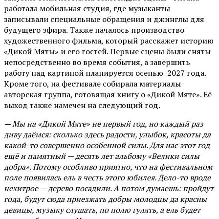
работала мобильная студия, где музыканты
записывали специальные обращения и джинглы для
будущего эфира. Также началось производство
художественного фильма, который расскажет историю
«Дикой Мяты» и его гостей. Первые сцены были сняты
непосредственно во время события, а завершить
работу над картиной планируется осенью 2027 года.
Кроме того, на фестивале собирала материалы
авторская группа, готовящая книгу о «Дикой Мяте». Её
выход также намечен на следующий год.
— Мы на «Дикой Мяте» не первый год, но каждый раз
диву даёмся: сколько здесь радости, улыбок, красоты да
какой-то совершенно особенной силы. Для нас этот год
ещё и памятный — десять лет альбому «Велики силы
добра». Потому особливо приятно, что на фестивальном
поле появилась ель в честь этого юбилея. Дело-то вроде
нехитрое — дерево посадили. А потом думаешь: пройдут
года, будут сюда приезжать добры молодцы да красны
девицы, музыку слушать, по полю гулять, а ель будет