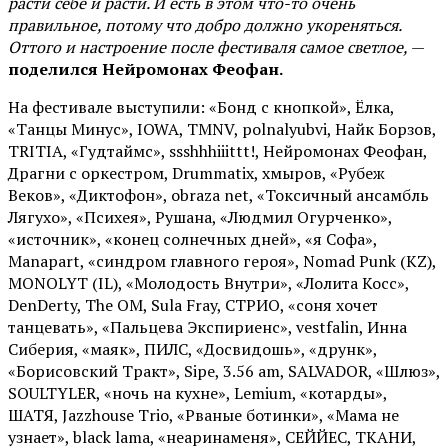
расти себе и расти. И есть в этом что-то очень
правильное, потому что добро должно укореняться.
Оттого и настроение после фестиваля самое светлое,
—
поделился Нейромонах Феофан.
На фестивале выступили: «Бонд с кнопкой», Ёлка,
«Танцы Минус», IOWA, TMNV, polnalyubvi, Найк Борзов,
TRITIA, «Гудтаймс», ssshhhiiittt!, Нейромонах Феофан,
Драгни с оркестром, Drummatix, хмыров, «Рубеж
Веков», «Диктофон», obraza net, «Токсичный ансамбль
Лягухо», «Психея», Рушана, «Людмил Огурченко»,
«источник», «конец солнечных дней», «я Софа»,
Manapart, «синдром главного героя», Nomad Punk (KZ),
MONOLYT (IL), «Молодость Внутри», «Лолита Косс»,
DenDerty, The OM, Sula Fray, СТРИО, «соня хочет
танцевать», «Пальцева Экспириенс», vestfalin, Инна
Сиберия, «маяк», ПИЛС, «Досвидошь», «друнк»,
«Борисовский Тракт», Sipe, 3.56 am, SALVADOR, «Шлюз»,
SOULTYLER, «ночь на кухне», Lemium, «котарды»,
ШАТЯ, Jazzhouse Trio, «Рваные ботинки», «Мама не
узнает», black lama, «неаринаменя», СЕЙЙЕС, ТКАНИ,