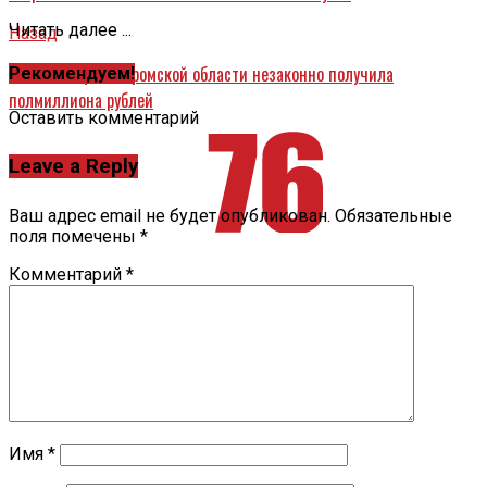
Читать далее ...
Назад
Жительница Костромской области незаконно получила
Рекомендуем!
полмиллиона рублей
Оставить комментарий
Leave a Reply
Ваш адрес email не будет опубликован.
Обязательные
поля помечены
*
Комментарий
*
Имя
*