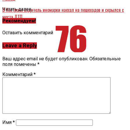
В Костроме водитель иномарки наехал на пешеходов и скрылся с
Читать далее ...
места ДТП
Рекомендуем!
Оставить комментарий
Leave a Reply
Ваш адрес email не будет опубликован.
Обязательные
поля помечены
*
Комментарий
*
Имя
*