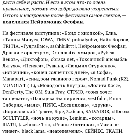
расти себе и расти. И есть в этом что-то очень
правильное, потому что добро должно укореняться.
Оттого и настроение после фестиваля самое светлое,
—
поделился Нейромонах Феофан.
На фестивале выступили: «Бонд с кнопкой», Ёлка,
«Танцы Минус», IOWA, TMNV, polnalyubvi, Найк Борзов,
TRITIA, «Гудтаймс», ssshhhiiittt!, Нейромонах Феофан,
Драгни с оркестром, Drummatix, хмыров, «Рубеж
Веков», «Диктофон», obraza net, «Токсичный ансамбль
Лягухо», «Психея», Рушана, «Людмил Огурченко»,
«источник», «конец солнечных дней», «я Софа»,
Manapart, «синдром главного героя», Nomad Punk (KZ),
MONOLYT (IL), «Молодость Внутри», «Лолита Косс»,
DenDerty, The OM, Sula Fray, СТРИО, «соня хочет
танцевать», «Пальцева Экспириенс», vestfalin, Инна
Сиберия, «маяк», ПИЛС, «Досвидошь», «друнк»,
«Борисовский Тракт», Sipe, 3.56 am, SALVADOR, «Шлюз»,
SOULTYLER, «ночь на кухне», Lemium, «котарды»,
ШАТЯ, Jazzhouse Trio, «Рваные ботинки», «Мама не
узнает», black lama, «неаринаменя», СЕЙЙЕС, ТКАНИ,