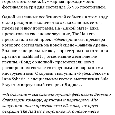
городов этого лета. Суммарная проходимость
фестиваля за три дня составила 53 983 посетителей.
Одной из главных особенностей события в этом году
стало рекордное количество эксклюзивных сетов,
премьер и шоу программ. На «Дикой Мяте» Ёлка
презентовала свое новое звучание, The Hatters
представили свой проект «Электроника», премьера
которого состоялась на новой сцене «Вашана Арена».
Большие специальные шоу с оркестром подготовили
Драгни и ssshhhiiittt!, отметившие десятилетие
группы. «Бонд с кнопкой» презентовали шоу в
расширенном составе со струнными и народными
инструментами. С хорами выступили «Рубеж Веков» и
Inna Syberia, а специальным гостем выступления Sula
Fray стал виртуозный гитарист Дидюля.
— Я счастлив — мы сделали лучший фестиваль! Безумно
благодарен команде, артистам и партнерам! Мы
запустили новое пространство «Лампа», которую
открыли The Hatters с акустикой. Это новое место