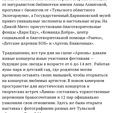
от
натуралистом
библиотеки имени Анны Ахматовой,
прогулки с биологом от
«Тульского областного
Экзотариума»
, а Государственный Дарвиновский музей
привез уникальные экспонаты и настольные игры. На
«Дикой Мяте» присутствовали благотворительные
фонды «Дари Еду», «Команда Добра», центр
социальной и благотворительной помощи «Ранчо»,
«Детские деревни SOS» и «Артель Блаженных».
Традиционно, все три дня на сцене
«Ариэль»
давали
живые концерты юные участники фестиваля —
будущие рок-звезды в возрасте от 6 до 14 лет. Работал
луна-парк и детский сад, где родители могли
временно оставить своих малышей, чтобы оторваться
на концертах любимых артистов. В новом камерном
пространстве для акустических концертов и
творческих встреч «Лампа» состоялись торжественные
церемонии бракосочетания и 12 пар официально
узаконили свои отношения. Здесь же была открыта
выставка с фотографиями разных лет Тульской