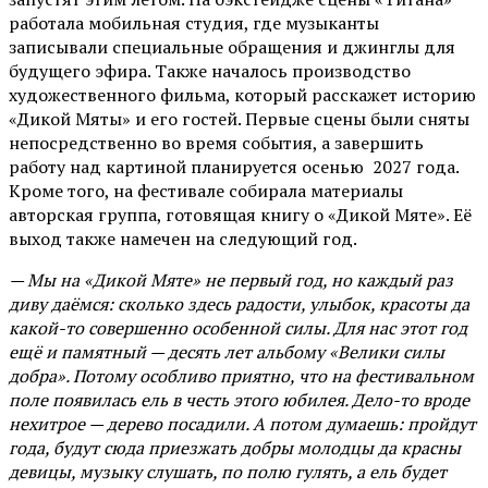
работала мобильная студия, где музыканты
записывали специальные обращения и джинглы для
будущего эфира. Также началось производство
художественного фильма, который расскажет историю
«Дикой Мяты» и его гостей. Первые сцены были сняты
непосредственно во время события, а завершить
работу над картиной планируется осенью 2027 года.
Кроме того, на фестивале собирала материалы
авторская группа, готовящая книгу о «Дикой Мяте». Её
выход также намечен на следующий год.
— Мы на «Дикой Мяте» не первый год, но каждый раз
диву даёмся: сколько здесь радости, улыбок, красоты да
какой-то совершенно особенной силы. Для нас этот год
ещё и памятный — десять лет альбому «Велики силы
добра». Потому особливо приятно, что на фестивальном
поле появилась ель в честь этого юбилея. Дело-то вроде
нехитрое — дерево посадили. А потом думаешь: пройдут
года, будут сюда приезжать добры молодцы да красны
девицы, музыку слушать, по полю гулять, а ель будет