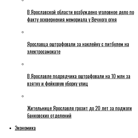
В Ярославской области возбуждено уголовное дело по
факту осквернения мемориала у Вечного огня
Ярославца оштрафовали за наклейку с питбулем на
электросамокате
В Ярославле подрядчика оштрафовали на 10 млн за
взятку и фейковую уборку улиц
Жительнице Ярославля грозит до 20 лет за поджоги
банковских отделений
Экономика