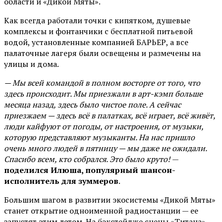
области и «Дикой Мяты».
Как всегда работали точки с кипятком, душевые
комплексы и фонтанчики с бесплатной питьевой
водой, установленные компанией БАРЬЕР, а все
палаточные лагеря были освещены и размечены на
улицы и дома.
— Мы всей командой в полном восторге от того, что
здесь происходит. Мы приезжали в арт-кэмп больше
месяца назад, здесь было чистое поле. А сейчас
приезжаем — здесь всё в палатках, всё играет, всё живёт,
люди кайфуют от погоды, от настроения, от музыки,
которую представляют музыканты. На нас пришло
очень много людей в пятницу — мы даже не ожидали.
Спасибо всем, кто собрался. Это было круто!
—
поделился Илюша, популярный шансон-
исполнитель для зуммеров
.
Большим шагом в развитии экосистемы «Дикой Мяты»
станет открытие одноименной радиостанции — ее
запустят этим летом. На бэкстейдже сцены «Титана»