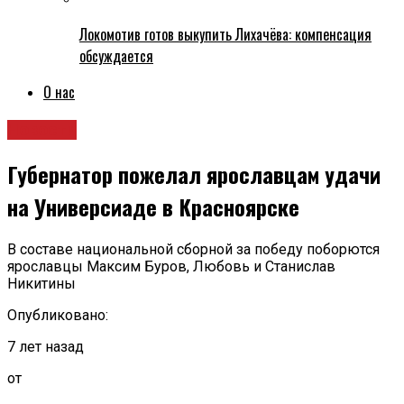
Локомотив готов выкупить Лихачёва: компенсация
обсуждается
О нас
Новости
Губернатор пожелал ярославцам удачи
на Универсиаде в Красноярске
В составе национальной сборной за победу поборются
ярославцы Максим Буров, Любовь и Станислав
Никитины
Опубликовано:
7 лет назад
от