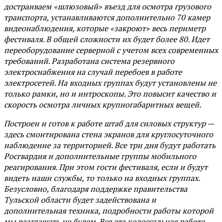
достраиваем «шлюзовый» въезд для осмотра грузового
транспорта, устанавливаются дополнительно 70 камер
видеонаблюдения, которые «закроют» весь периметр
фестиваля. В общей сложности их будет более 80. Идет
переоборудование серверной с учетом всех современных
требований. Разработана система резервного
электроснабжения на случай перебоев в работе
электросетей. На входных группах будут установлены не
только рамки, но и интроскопы. Это повысит качество и
скорость осмотра личных крупногабаритных вещей.
Построен и готов к работе штаб для силовых структур —
здесь смонтирована стена экранов для круглосуточного
наблюдение за территорией. Все три дня будут работать
Росгвардия и дополнительные группы мобильного
реагирования. При этом гости фестиваля, если и будут
видеть наши службы, то только на входных группах.
Безусловно, благодаря поддержке правительства
Тульской области будет задействована и
дополнительная техника, подробности работы которой
мы разглашать не будем. Вся эта колоссальная работа