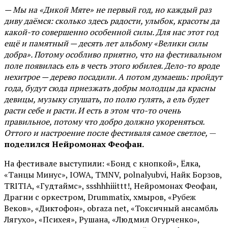
— Мы на «Дикой Мяте» не первый год, но каждый раз
диву даёмся: сколько здесь радости, улыбок, красоты да
какой-то совершенно особенной силы. Для нас этот год
ещё и памятный — десять лет альбому «Велики силы
добра». Потому особливо приятно, что на фестивальном
поле появилась ель в честь этого юбилея. Дело-то вроде
нехитрое — дерево посадили. А потом думаешь: пройдут
года, будут сюда приезжать добры молодцы да красны
девицы, музыку слушать, по полю гулять, а ель будет
расти себе и расти. И есть в этом что-то очень
правильное, потому что добро должно укореняться.
Оттого и настроение после фестиваля самое светлое,
—
поделился Нейромонах Феофан.
На фестивале выступили: «Бонд с кнопкой», Ёлка,
«Танцы Минус», IOWA, TMNV, polnalyubvi, Найк Борзов,
TRITIA, «Гудтаймс», ssshhhiiittt!, Нейромонах Феофан,
Драгни с оркестром, Drummatix, хмыров, «Рубеж
Веков», «Диктофон», obraza net, «Токсичный ансамбль
Лягухо», «Психея», Рушана, «Людмил Огурченко»,