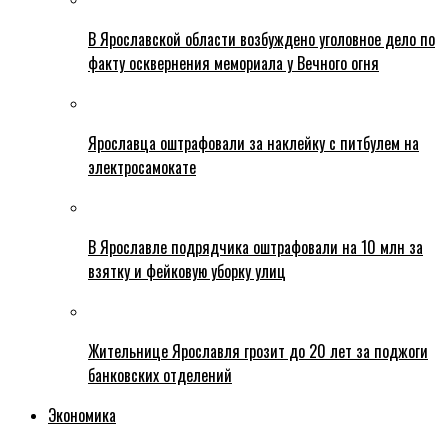
В Ярославской области возбуждено уголовное дело по
факту осквернения мемориала у Вечного огня
Ярославца оштрафовали за наклейку с питбулем на
электросамокате
В Ярославле подрядчика оштрафовали на 10 млн за
взятку и фейковую уборку улиц
Жительнице Ярославля грозит до 20 лет за поджоги
банковских отделений
Экономика