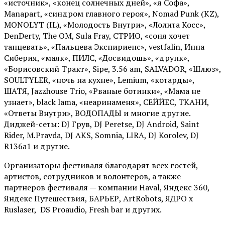
«источник», «конец солнечных дней», «я Софа»,
Manapart, «синдром главного героя», Nomad Punk (KZ),
MONOLYT (IL), «Молодость Внутри», «Лолита Косс»,
DenDerty, The OM, Sula Fray, СТРИО, «соня хочет
танцевать», «Пальцева Экспириенс», vestfalin, Инна
Сиберия, «маяк», ПИЛС, «Досвидошь», «друнк»,
«Борисовский Тракт», Sipe, 3.56 am, SALVADOR, «Шлюз»,
SOULTYLER, «ночь на кухне», Lemium, «котарды»,
ШАТЯ, Jazzhouse Trio, «Рваные ботинки», «Мама не
узнает», black lama, «неаринаменя», СЕЙЙЕС, ТКАНИ,
«Ответы Внутри», ВОДОПАДЫ и многие другие.
Диджей-сеты: DJ Грув, DJ Peretse, DJ Android, Saint
Rider, М.Pravda, DJ AKS, Somnia, LIRA, DJ Korolev, DJ
R136a1 и другие.
Организаторы фестиваля благодарят всех гостей,
артистов, сотрудников и волонтеров, а также
партнеров фестиваля — компании Haval, Яндекс 360,
Яндекс Путешествия, БАРЬЕР, ArtRobots, ЯДРО х
Ruslaser, DS Proaudio, Fresh bar и других.