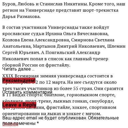
Буров, Любовь и Станислав Никитины. Кроме того, наш
регион на Универсиаде представит шорт-трекистка
Дарья Размахова.
В состав участников Универсиады также войдут
ярославские судьи Ирхина Ольга Вячеславовна,
Козлова Елена Александровна, Смирнова Светлана
Анатольевна, Мартынов Дмитрий Николаевич, Шлемин
Сергей Юрьевич. А Понгильский Александр
Николаевич попал в список как главный тренер
сборной России оп фристайлу.
Читать далее ...
XXIX Всемирная зимняя универсиада состоится в
Рекомендуем!
Красноярске с 2 по 12 марта. На нее съедутся около
трех тысяч участников из более 55 стран. Они сразятся
Оставить комментарий
в 11 видах спорта: биатлоне, горнолыжном спорте,
кёрлинге, шорт-треке, лыжных гонках, сноуборде,
Leave a Reply
фигурном катании, фристайле, хоккее, спортивном
ориентировании на лыжах и хоккее с мячом.
Ваш адрес email не будет опубликован.
Обязательные
поля помечены
*
Вперед