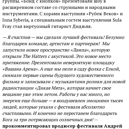
группы. «Бонд с кнопкой» презентовали шоу в
расширенном составе со струнными и народными
инструментами. С хорами выступили «Рубеж Веков» и
Inna Syberia, а специальным гостем выступления Sula
Fray стал виртуозный гитарист Дидюля.
— Я счастлив — мы сделали лучший фестиваль! Безумно
благодарен команде, артистам и партнерам! Мы
запустили новое пространство «Лампа», которую
открыли The Hatters с акустикой. Это новое место
притяжение. Презентовали невероятную площадку
«Вашана Арена». А еще мы пели в саду фолка с Елкой,
снимали первые сцены будущего художественного
фильма и записывали с музыкантами ролики для новой
радиостанции «Дикая Мята», которая начнет свое
вещание уже этим летом. Работы у нас много, но
энергии еще больше — я воодушевлен эмоциями тысяч
людей, которые уехали с фестиваля абсолютно
счастливыми. И конечно не перестанем благодарить
Бога за три потрясающих солнечных дня!
—
прокомментировал продюсер фестиваля Андрей