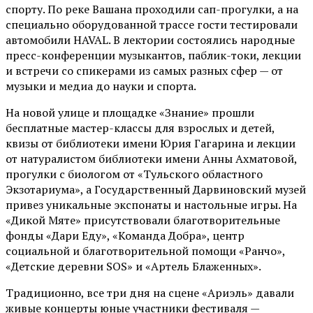
спорту. По реке Вашана проходили сап-прогулки, а на
специально оборудованной трассе гости тестировали
автомобили HAVAL. В лектории состоялись народные
пресс-конференции музыкантов, паблик-токи, лекции
и встречи со спикерами из самых разных сфер — от
музыки и медиа до науки и спорта.
На новой улице и площадке «Знание» прошли
бесплатные мастер-классы для взрослых и детей,
квизы от библиотеки имени Юрия Гагарина и лекции
от
натуралистом
библиотеки имени Анны Ахматовой,
прогулки с биологом от
«Тульского областного
Экзотариума»
, а Государственный Дарвиновский музей
привез уникальные экспонаты и настольные игры. На
«Дикой Мяте» присутствовали благотворительные
фонды «Дари Еду», «Команда Добра», центр
социальной и благотворительной помощи «Ранчо»,
«Детские деревни SOS» и «Артель Блаженных».
Традиционно, все три дня на сцене
«Ариэль»
давали
живые концерты юные участники фестиваля —