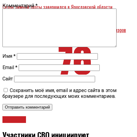
Комментарий
*
Сезон зимней охоты завершился в Ярославской области
Назад
Последнее место в рейтинге образованности российских мэров
занял глава Ярославля Владимир Волков
Имя
*
Email
*
Сайт
Сохранить моё имя, email и адрес сайта в этом
браузере для последующих моих комментариев.
Новости
Участники СВО инициируют