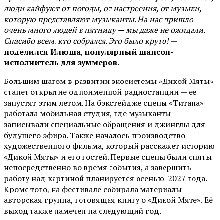
люди кайфуют от погоды, от настроения, от музыки,
которую представляют музыканты. На нас пришло
очень много людей в пятницу — мы даже не ожидали.
Спасибо всем, кто собрался. Это было круто!
—
поделился Илюша, популярный шансон-
исполнитель для зуммеров
.
Большим шагом в развитии экосистемы «Дикой Мяты»
станет открытие одноименной радиостанции — ее
запустят этим летом. На бэкстейдже сцены «Титана»
работала мобильная студия, где музыканты
записывали специальные обращения и джинглы для
будущего эфира. Также началось производство
художественного фильма, который расскажет историю
«Дикой Мяты» и его гостей. Первые сцены были сняты
непосредственно во время события, а завершить
работу над картиной планируется осенью 2027 года.
Кроме того, на фестивале собирала материалы
авторская группа, готовящая книгу о «Дикой Мяте». Её
выход также намечен на следующий год.