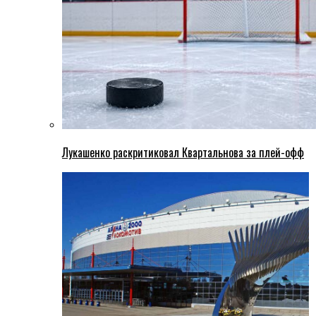
Лукашенко раскритиковал Квартальнова за плей-офф