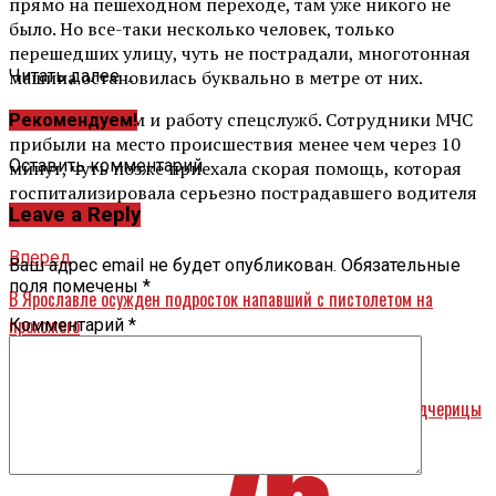
прямо на пешеходном переходе, там уже никого не
было. Но все-таки несколько человек, только
перешедших улицу, чуть не пострадали, многотонная
машина остановилась буквально в метре от них.
Читать далее ...
Так же отметим и работу спецслужб. Сотрудники МЧС
Рекомендуем!
прибыли на место происшествия менее чем через 10
Оставить комментарий
минут, чуть позже приехала скорая помощь, которая
госпитализировала серьезно пострадавшего водителя
Leave a Reply
«Мицубиси».
Вперед
Ваш адрес email не будет опубликован.
Обязательные
поля помечены
*
В Ярославле осужден подросток напавший с пистолетом на
прохожего
Комментарий
*
Назад
В Рыбинском районе отчим застрелил сожителя своей падчерицы