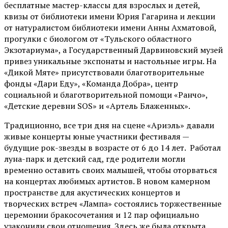
бесплатные мастер-классы для взрослых и детей,
квизы от библиотеки имени Юрия Гагарина и лекции
от
натуралистом
библиотеки имени Анны Ахматовой,
прогулки с биологом от
«Тульского областного
Экзотариума»
, а Государственный Дарвиновский музей
привез уникальные экспонаты и настольные игры. На
«Дикой Мяте» присутствовали благотворительные
фонды «Дари Еду», «Команда Добра», центр
социальной и благотворительной помощи «Ранчо»,
«Детские деревни SOS» и «Артель Блаженных».
Традиционно, все три дня на сцене
«Ариэль»
давали
живые концерты юные участники фестиваля —
будущие рок-звезды в возрасте от 6 до 14 лет. Работал
луна-парк и детский сад, где родители могли
временно оставить своих малышей, чтобы оторваться
на концертах любимых артистов. В новом камерном
пространстве для акустических концертов и
творческих встреч «Лампа» состоялись торжественные
церемонии бракосочетания и 12 пар официально
узаконили свои отношения. Здесь же была открыта