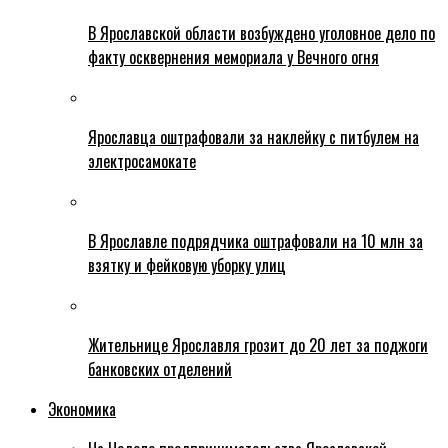
В Ярославской области возбуждено уголовное дело по
факту осквернения мемориала у Вечного огня
Ярославца оштрафовали за наклейку с питбулем на
электросамокате
В Ярославле подрядчика оштрафовали на 10 млн за
взятку и фейковую уборку улиц
Жительнице Ярославля грозит до 20 лет за поджоги
банковских отделений
Экономика