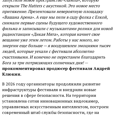
запустили новое пространство «Лампа», которую
открыли The Hatters с акустикой. Это новое место
притяжение. Презентовали невероятную площадку
«Вашана Арена». А еще мы пели в саду фолка с Елкой,
снимали первые сцены будущего художественного
фильма и записывали с музыкантами ролики для новой
радиостанции «Дикая Мята», которая начнет свое
вещание уже этим летом. Работы у нас много, но
энергии еще больше — я воодушевлен эмоциями тысяч
людей, которые уехали с фестиваля абсолютно
счастливыми. И конечно не перестанем благодарить
Бога за три потрясающих солнечных дня!
—
прокомментировал продюсер фестиваля Андрей
Клюкин.
В 2026 году организаторы продолжили развитие
инфраструктуры фестиваля и внедрили новые
решения в сфере безопасности. На территории
установлена сотня инновационных видеокамер,
управляемых искусственным интеллектом, построен
современный штаб службы безопасности, где на