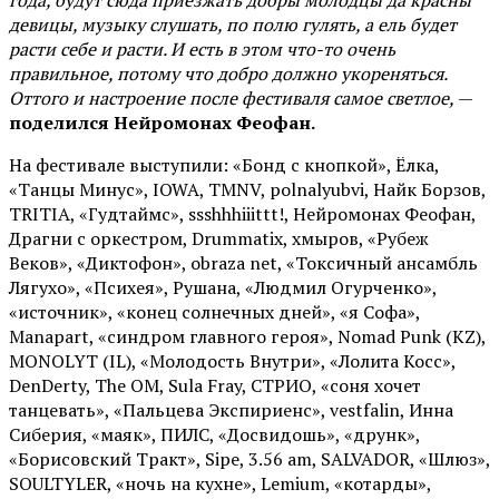
года, будут сюда приезжать добры молодцы да красны
девицы, музыку слушать, по полю гулять, а ель будет
расти себе и расти. И есть в этом что-то очень
правильное, потому что добро должно укореняться.
Оттого и настроение после фестиваля самое светлое,
—
поделился Нейромонах Феофан.
На фестивале выступили: «Бонд с кнопкой», Ёлка,
«Танцы Минус», IOWA, TMNV, polnalyubvi, Найк Борзов,
TRITIA, «Гудтаймс», ssshhhiiittt!, Нейромонах Феофан,
Драгни с оркестром, Drummatix, хмыров, «Рубеж
Веков», «Диктофон», obraza net, «Токсичный ансамбль
Лягухо», «Психея», Рушана, «Людмил Огурченко»,
«источник», «конец солнечных дней», «я Софа»,
Manapart, «синдром главного героя», Nomad Punk (KZ),
MONOLYT (IL), «Молодость Внутри», «Лолита Косс»,
DenDerty, The OM, Sula Fray, СТРИО, «соня хочет
танцевать», «Пальцева Экспириенс», vestfalin, Инна
Сиберия, «маяк», ПИЛС, «Досвидошь», «друнк»,
«Борисовский Тракт», Sipe, 3.56 am, SALVADOR, «Шлюз»,
SOULTYLER, «ночь на кухне», Lemium, «котарды»,