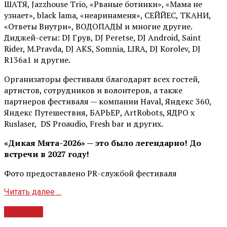
ШАТЯ, Jazzhouse Trio, «Рваные ботинки», «Мама не
узнает», black lama, «неаринаменя», СЕЙЙЕС, ТКАНИ,
«Ответы Внутри», ВОДОПАДЫ и многие другие.
Диджей-сеты: DJ Грув, DJ Peretse, DJ Android, Saint
Rider, М.Pravda, DJ AKS, Somnia, LIRA, DJ Korolev, DJ
R136a1 и другие.
Организаторы фестиваля благодарят всех гостей,
артистов, сотрудников и волонтеров, а также
партнеров фестиваля — компании Haval, Яндекс 360,
Яндекс Путешествия, БАРЬЕР, ArtRobots, ЯДРО х
Ruslaser, DS Proaudio, Fresh bar и других.
«Дикая Мята-2026» — это было легендарно! До
встречи в 2027 году!
Фото предоставлено PR-службой фестиваля
Читать далее ...
Новости