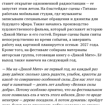
станет открытие одноименной радиостанции — ее
запустят этим летом. На бэкстейдже сцены «Титана»
работала мобильная студия, где музыканты
записывали специальные обращения и джинглы для
будущего эфира. Также началось производство
художественного фильма, который расскажет историю
«Дикой Мяты» и его гостей. Первые сцены были сняты
непосредственно во время события, а завершить
работу над картиной планируется осенью 2027 года.
Кроме того, на фестивале собирала материалы
авторская группа, готовящая книгу о «Дикой Мяте». Её
выход также намечен на следующий год.
— Мы на «Дикой Мяте» не первый год, но каждый раз
диву даёмся: сколько здесь радости, улыбок, красоты да
какой-то совершенно особенной силы. Для нас этот год
ещё и памятный — десять лет альбому «Велики силы
добра». Потому особливо приятно, что на фестивальном
поле появилась ель в честь этого юбилея. Дело-то вроде
нехитрое — дерево посадили. А потом думаешь: пройдут