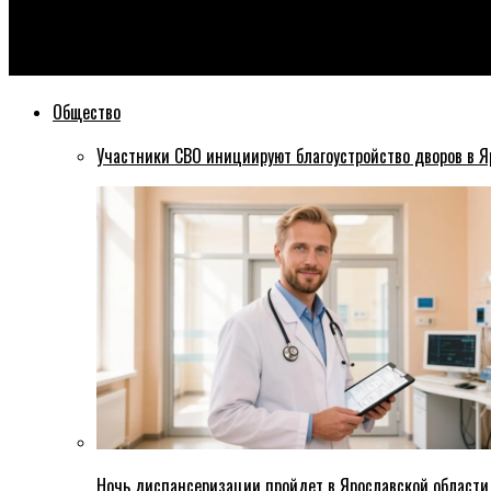
Эхо76
Законность выдвижения кандидатов от партии «Парнас» про
Общество
Участники СВО инициируют благоустройство дворов в Я
Ночь диспансеризации пройдет в Ярославской области