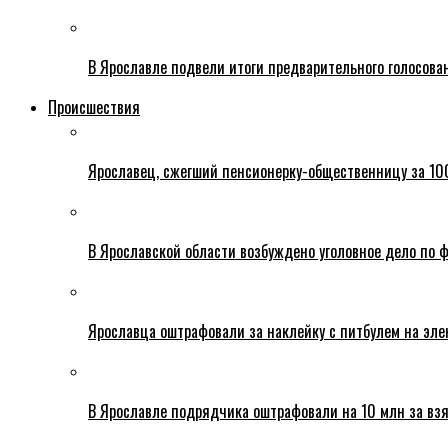
В Ярославле подвели итоги предварительного голосова
Происшествия
Ярославец, сжегший пенсионерку-общественницу за 100
В Ярославской области возбуждено уголовное дело по ф
Ярославца оштрафовали за наклейку с питбулем на эле
В Ярославле подрядчика оштрафовали на 10 млн за взя