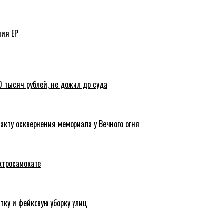
ния ЕР
 тысяч рублей, не дожил до суда
акту осквернения мемориала у Вечного огня
ктросамокате
тку и фейковую уборку улиц