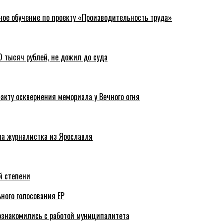
ное обучение по проекту «Производительность труда»
 тысяч рублей, не дожил до суда
акту осквернения мемориала у Вечного огня
ла журналистка из Ярославля
й степени
ного голосования ЕР
ознакомились с работой муниципалитета