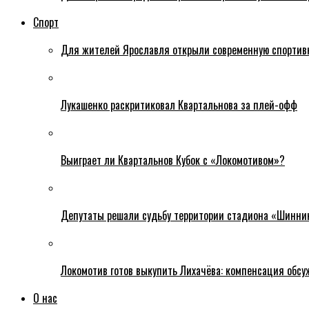
Спорт
Для жителей Ярославля открыли современную спортив
Лукашенко раскритиковал Квартальнова за плей-офф
Выиграет ли Квартальнов Кубок с «Локомотивом»?
Депутаты решали судьбу территории стадиона «Шинни
Локомотив готов выкупить Лихачёва: компенсация обс
О нас