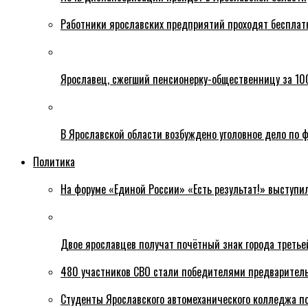
Работники ярославских предприятий проходят бесплат
Ярославец, сжегший пенсионерку-общественницу за 100
В Ярославской области возбуждено уголовное дело по ф
Политика
На форуме «Единой России» «Есть результат!» выступи
Двое ярославцев получат почётный знак города третье
480 участников СВО стали победителями предваритель
Студенты Ярославского автомеханического колледжа п