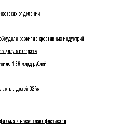
анковских отделений
обсудили развитие креативных индустрий
по делу о растрате
упило 4,96 млрд рублей
бласть с долей 32%
 фильма и новая глава фестиваля